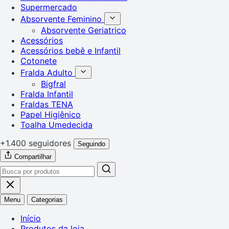
Supermercado
Absorvente Feminino
Absorvente Geriatrico
Acessórios
Acessórios bebê e Infantil
Cotonete
Fralda Adulto
Bigfral
Fralda Infantil
Fraldas TENA
Papel Higiênico
Toalha Umedecida
+1.400 seguidores
Seguindo
Compartilhar
Menu
Categorias
Início
Produtos da loja