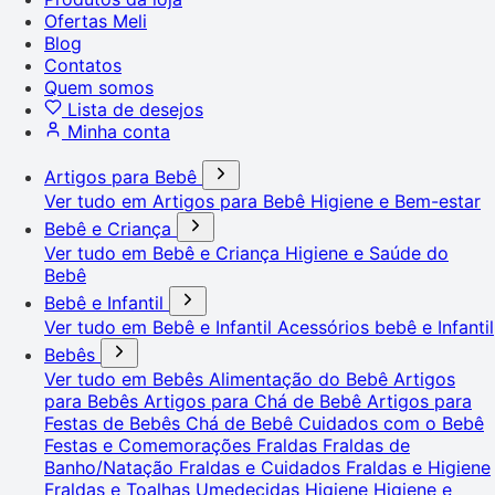
Ofertas Meli
Blog
Contatos
Quem somos
Lista de desejos
Minha conta
Artigos para Bebê
Ver tudo em Artigos para Bebê
Higiene e Bem-estar
Bebê e Criança
Ver tudo em Bebê e Criança
Higiene e Saúde do
Bebê
Bebê e Infantil
Ver tudo em Bebê e Infantil
Acessórios bebê e Infantil
Bebês
Ver tudo em Bebês
Alimentação do Bebê
Artigos
para Bebês
Artigos para Chá de Bebê
Artigos para
Festas de Bebês
Chá de Bebê
Cuidados com o Bebê
Festas e Comemorações
Fraldas
Fraldas de
Banho/Natação
Fraldas e Cuidados
Fraldas e Higiene
Fraldas e Toalhas Umedecidas
Higiene
Higiene e