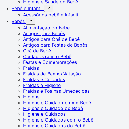
Higiene e Saúde do Bebê
Bebê e Infantil
Acessórios bebê e Infantil
Bebês
Alimentação do Bebê
Artigos para Bebês
Artigos para Chá de Bebê
Artigos para Festas de Bebês
Chá de Bebê
Cuidados com o Bebê
Festas e Comemorações
Fraldas
Fraldas de Banho/Natação
Fraldas e Cuidados
Fraldas e Higiene
Fraldas e Toalhas Umedecidas
Higiene
Higiene e Cuidado com o Bebê
Higiene e Cuidado do Bebê
Higiene e Cuidados
Higiene e Cuidados com o Bebê
Higiene e Cuidados do Bebê