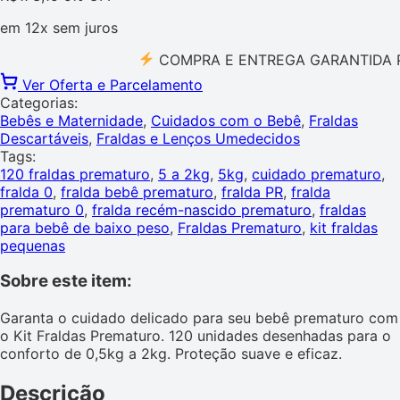
em
12x
sem juros
COMPRA E ENTREGA GARANTIDA PELO 
Ver Oferta e Parcelamento
Categorias:
Bebês e Maternidade
,
Cuidados com o Bebê
,
Fraldas
Descartáveis
,
Fraldas e Lenços Umedecidos
Tags:
120 fraldas prematuro
,
5 a 2kg
,
5kg
,
cuidado prematuro
,
fralda 0
,
fralda bebê prematuro
,
fralda PR
,
fralda
prematuro 0
,
fralda recém-nascido prematuro
,
fraldas
para bebê de baixo peso
,
Fraldas Prematuro
,
kit fraldas
pequenas
Sobre este item:
Garanta o cuidado delicado para seu bebê prematuro com
o Kit Fraldas Prematuro. 120 unidades desenhadas para o
conforto de 0,5kg a 2kg. Proteção suave e eficaz.
Descrição