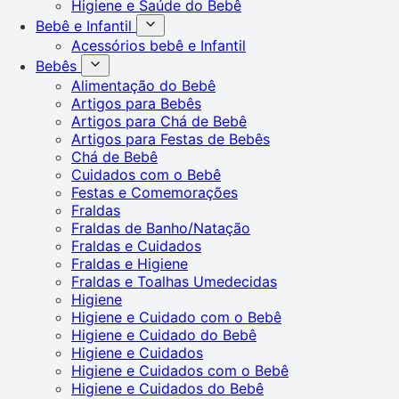
Higiene e Saúde do Bebê
Bebê e Infantil
Acessórios bebê e Infantil
Bebês
Alimentação do Bebê
Artigos para Bebês
Artigos para Chá de Bebê
Artigos para Festas de Bebês
Chá de Bebê
Cuidados com o Bebê
Festas e Comemorações
Fraldas
Fraldas de Banho/Natação
Fraldas e Cuidados
Fraldas e Higiene
Fraldas e Toalhas Umedecidas
Higiene
Higiene e Cuidado com o Bebê
Higiene e Cuidado do Bebê
Higiene e Cuidados
Higiene e Cuidados com o Bebê
Higiene e Cuidados do Bebê