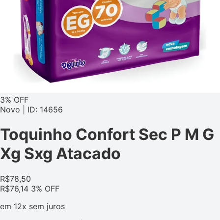
3% OFF
Novo | ID: 14656
Toquinho Confort Sec P M G
Xg Sxg Atacado
R$
78,50
R$
76,14
3% OFF
em
12x
sem juros