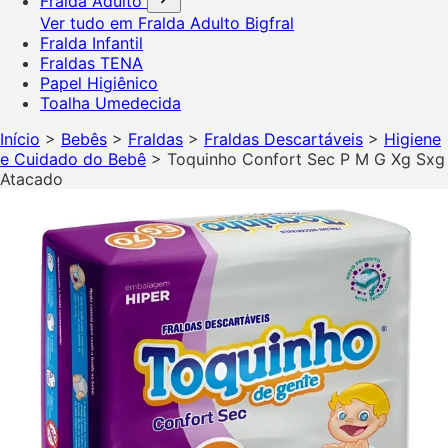
Fralda Adulto
Ver tudo em Fralda Adulto
Bigfral
Fralda Infantil
Fraldas TENA
Papel Higiênico
Toalha Umedecida
Início
>
Bebês
>
Fraldas
>
Fraldas Descartáveis
>
Higiene
e Cuidado do Bebê
>
Toquinho Confort Sec P M G Xg Sxg
Atacado