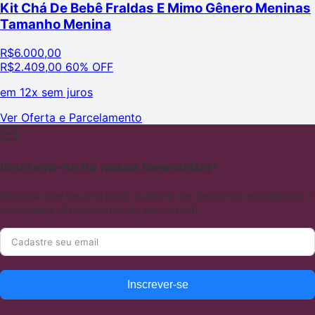
Kit Chá De Bebê Fraldas E Mimo Gênero Meninas
Tamanho Menina
R$
6.000,00
R$
2.409,00
60% OFF
em
12x sem juros
Ver Oferta e Parcelamento
Inscreva-se na nossa Newsletter!
Receba ofertas incríveis, cupons de desconto exclusivos e
novidades diretamente no seu e-mail.
Inscrever-se