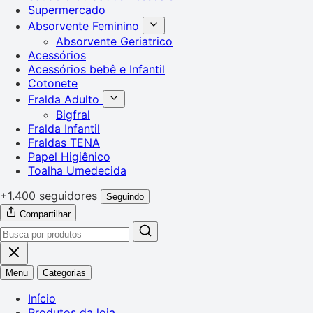
Supermercado
Absorvente Feminino
Absorvente Geriatrico
Acessórios
Acessórios bebê e Infantil
Cotonete
Fralda Adulto
Bigfral
Fralda Infantil
Fraldas TENA
Papel Higiênico
Toalha Umedecida
+1.400 seguidores
Seguindo
Compartilhar
Menu
Categorias
Início
Produtos da loja