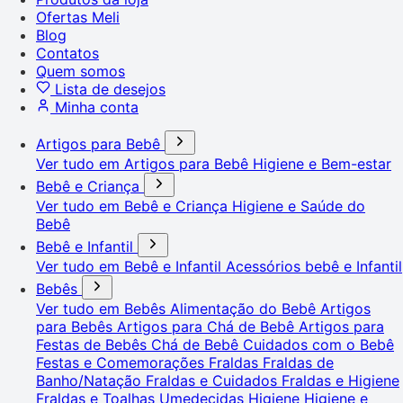
Ofertas Meli
Blog
Contatos
Quem somos
Lista de desejos
Minha conta
Artigos para Bebê
Ver tudo em Artigos para Bebê
Higiene e Bem-estar
Bebê e Criança
Ver tudo em Bebê e Criança
Higiene e Saúde do
Bebê
Bebê e Infantil
Ver tudo em Bebê e Infantil
Acessórios bebê e Infantil
Bebês
Ver tudo em Bebês
Alimentação do Bebê
Artigos
para Bebês
Artigos para Chá de Bebê
Artigos para
Festas de Bebês
Chá de Bebê
Cuidados com o Bebê
Festas e Comemorações
Fraldas
Fraldas de
Banho/Natação
Fraldas e Cuidados
Fraldas e Higiene
Fraldas e Toalhas Umedecidas
Higiene
Higiene e