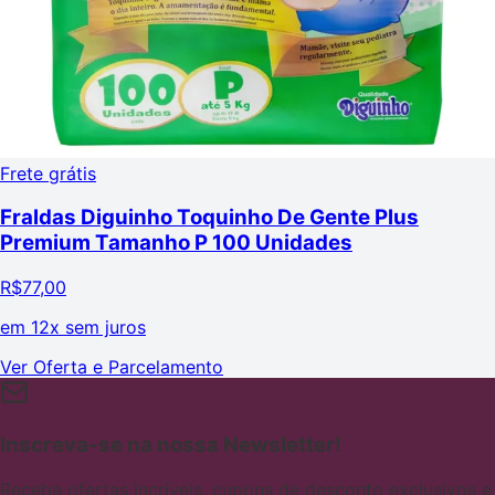
Frete grátis
Fraldas Diguinho Toquinho De Gente Plus
Premium Tamanho P 100 Unidades
R$
77,00
em
12x sem juros
Ver Oferta e Parcelamento
Inscreva-se na nossa Newsletter!
Receba ofertas incríveis, cupons de desconto exclusivos e