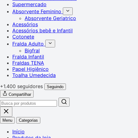
Supermercado
Absorvente Feminino
Absorvente Geriatrico
Acessórios
Acessórios bebê e Infantil
Cotonete
Fralda Adulto
Bigfral
Fralda Infantil
Fraldas TENA
Papel Higiênico
Toalha Umedecida
+1.400 seguidores
Seguindo
Compartilhar
Menu
Categorias
Início
Produtos da loja