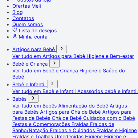
Ofertas Meli
Blog
Contatos
Quem somos
Lista de desejos
Minha conta
Artigos para Bebê
Ver tudo em Artigos para Bebê
Higiene e Bem-estar
Bebê e Criança
Ver tudo em Bebê e Criança
Higiene e Saúde do
Bebê
Bebê e Infantil
Ver tudo em Bebê e Infantil
Acessórios bebê e Infantil
Bebês
Ver tudo em Bebês
Alimentação do Bebê
Artigos
para Bebês
Artigos para Chá de Bebê
Artigos para
Festas de Bebês
Chá de Bebê
Cuidados com o Bebê
Festas e Comemorações
Fraldas
Fraldas de
Banho/Natação
Fraldas e Cuidados
Fraldas e Higiene
Fraldas e Toalhas Umedecidas
Higiene
Higiene e