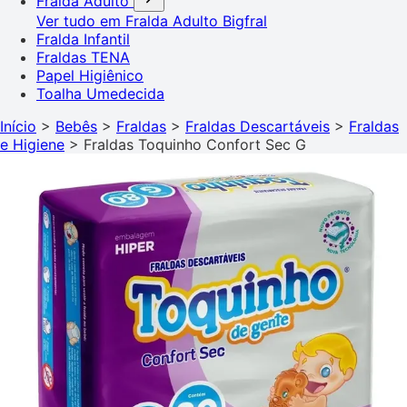
Fralda Adulto
Ver tudo em Fralda Adulto
Bigfral
Fralda Infantil
Fraldas TENA
Papel Higiênico
Toalha Umedecida
Início
>
Bebês
>
Fraldas
>
Fraldas Descartáveis
>
Fraldas
e Higiene
>
Fraldas Toquinho Confort Sec G