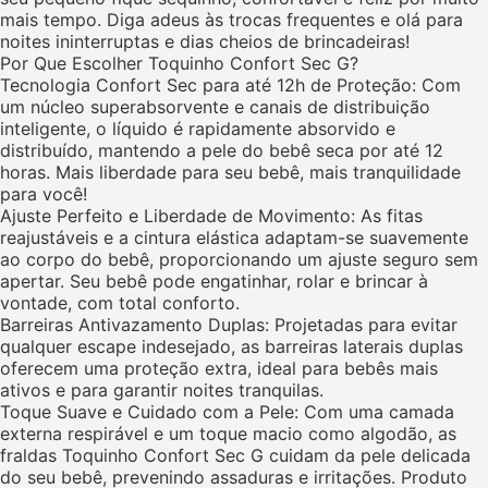
mais tempo. Diga adeus às trocas frequentes e olá para
noites ininterruptas e dias cheios de brincadeiras!
Por Que Escolher Toquinho Confort Sec G?
Tecnologia Confort Sec para até 12h de Proteção: Com
um núcleo superabsorvente e canais de distribuição
inteligente, o líquido é rapidamente absorvido e
distribuído, mantendo a pele do bebê seca por até 12
horas. Mais liberdade para seu bebê, mais tranquilidade
para você!
Ajuste Perfeito e Liberdade de Movimento: As fitas
reajustáveis e a cintura elástica adaptam-se suavemente
ao corpo do bebê, proporcionando um ajuste seguro sem
apertar. Seu bebê pode engatinhar, rolar e brincar à
vontade, com total conforto.
Barreiras Antivazamento Duplas: Projetadas para evitar
qualquer escape indesejado, as barreiras laterais duplas
oferecem uma proteção extra, ideal para bebês mais
ativos e para garantir noites tranquilas.
Toque Suave e Cuidado com a Pele: Com uma camada
externa respirável e um toque macio como algodão, as
fraldas Toquinho Confort Sec G cuidam da pele delicada
do seu bebê, prevenindo assaduras e irritações. Produto