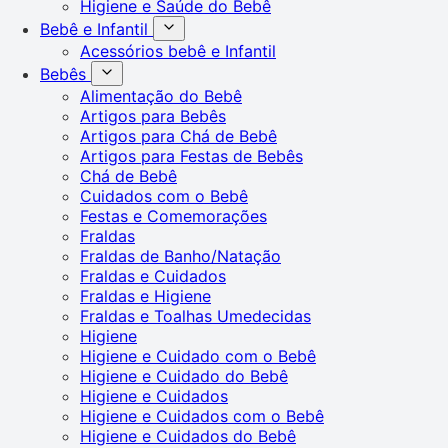
Higiene e Saúde do Bebê
Bebê e Infantil
Acessórios bebê e Infantil
Bebês
Alimentação do Bebê
Artigos para Bebês
Artigos para Chá de Bebê
Artigos para Festas de Bebês
Chá de Bebê
Cuidados com o Bebê
Festas e Comemorações
Fraldas
Fraldas de Banho/Natação
Fraldas e Cuidados
Fraldas e Higiene
Fraldas e Toalhas Umedecidas
Higiene
Higiene e Cuidado com o Bebê
Higiene e Cuidado do Bebê
Higiene e Cuidados
Higiene e Cuidados com o Bebê
Higiene e Cuidados do Bebê