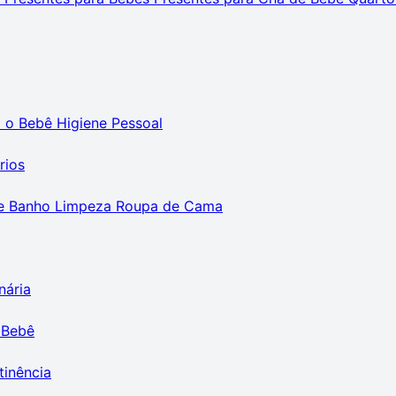
m o Bebê
Higiene Pessoal
rios
e Banho
Limpeza
Roupa de Cama
nária
 Bebê
tinência