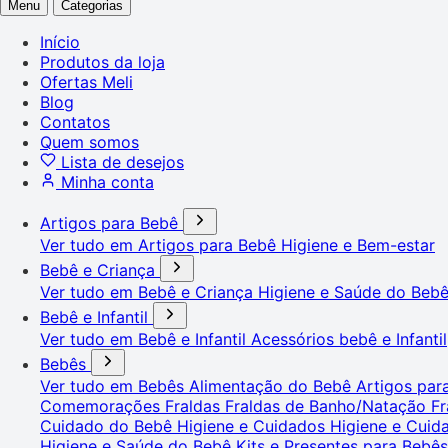
Menu
Categorias
Início
Produtos da loja
Ofertas Meli
Blog
Contatos
Quem somos
Lista de desejos
Minha conta
Artigos para Bebê
Ver tudo em Artigos para Bebê
Higiene e Bem-estar
Bebê e Criança
Ver tudo em Bebê e Criança
Higiene e Saúde do Beb
Bebê e Infantil
Ver tudo em Bebê e Infantil
Acessórios bebê e Infantil
Bebês
Ver tudo em Bebês
Alimentação do Bebê
Artigos pa
Comemorações
Fraldas
Fraldas de Banho/Natação
Fr
Cuidado do Bebê
Higiene e Cuidados
Higiene e Cui
Higiene e Saúde do Bebê
Kits e Presentes para Bebê