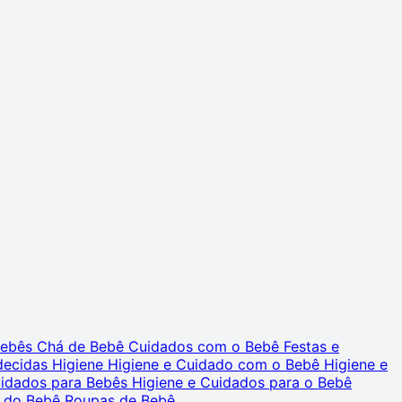
 Bebês
Chá de Bebê
Cuidados com o Bebê
Festas e
decidas
Higiene
Higiene e Cuidado com o Bebê
Higiene e
uidados para Bebês
Higiene e Cuidados para o Bebê
 do Bebê
Roupas de Bebê