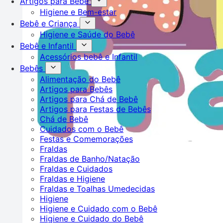
Artigos para Bebê
Higiene e Bem-estar
Bebê e Criança
Higiene e Saúde do Bebê
Bebê e Infantil
Acessórios bebê e Infantil
Bebês
Alimentação do Bebê
Artigos para Bebês
Artigos para Chá de Bebê
Artigos para Festas de Bebês
Chá de Bebê
Cuidados com o Bebê
Festas e Comemorações
Fraldas
Fraldas de Banho/Natação
Fraldas e Cuidados
Fraldas e Higiene
Fraldas e Toalhas Umedecidas
Higiene
Higiene e Cuidado com o Bebê
Higiene e Cuidado do Bebê