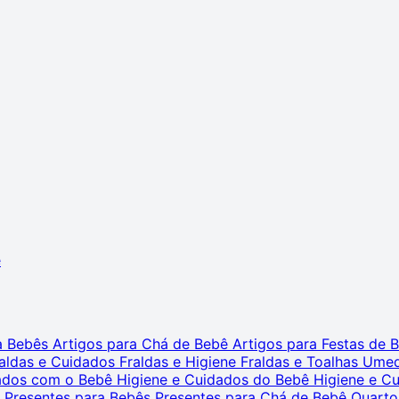
ê
ra Bebês
Artigos para Chá de Bebê
Artigos para Festas de
aldas e Cuidados
Fraldas e Higiene
Fraldas e Toalhas Ume
dados com o Bebê
Higiene e Cuidados do Bebê
Higiene e C
s
Presentes para Bebês
Presentes para Chá de Bebê
Quarto