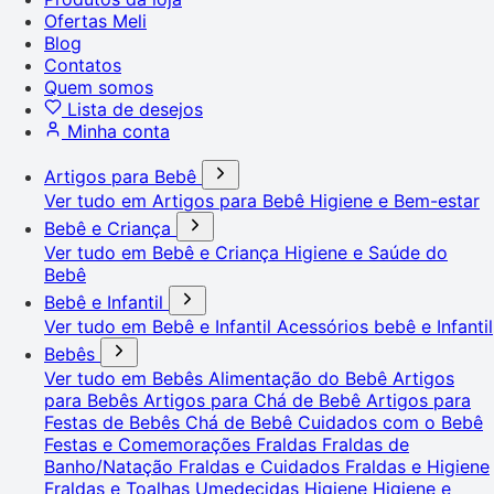
Ofertas Meli
Blog
Contatos
Quem somos
Lista de desejos
Minha conta
Artigos para Bebê
Ver tudo em Artigos para Bebê
Higiene e Bem-estar
Bebê e Criança
Ver tudo em Bebê e Criança
Higiene e Saúde do
Bebê
Bebê e Infantil
Ver tudo em Bebê e Infantil
Acessórios bebê e Infantil
Bebês
Ver tudo em Bebês
Alimentação do Bebê
Artigos
para Bebês
Artigos para Chá de Bebê
Artigos para
Festas de Bebês
Chá de Bebê
Cuidados com o Bebê
Festas e Comemorações
Fraldas
Fraldas de
Banho/Natação
Fraldas e Cuidados
Fraldas e Higiene
Fraldas e Toalhas Umedecidas
Higiene
Higiene e