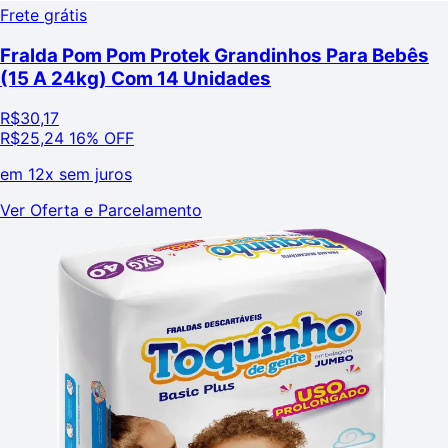
Frete grátis
Fralda Pom Pom Protek Grandinhos Para Bebês
(15 A 24kg) Com 14 Unidades
R$
30,17
R$
25,24
16% OFF
em
12x sem juros
Ver Oferta e Parcelamento