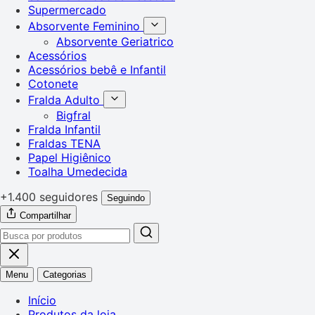
Supermercado
Absorvente Feminino
Absorvente Geriatrico
Acessórios
Acessórios bebê e Infantil
Cotonete
Fralda Adulto
Bigfral
Fralda Infantil
Fraldas TENA
Papel Higiênico
Toalha Umedecida
+1.400 seguidores
Seguindo
Compartilhar
Menu
Categorias
Início
Produtos da loja