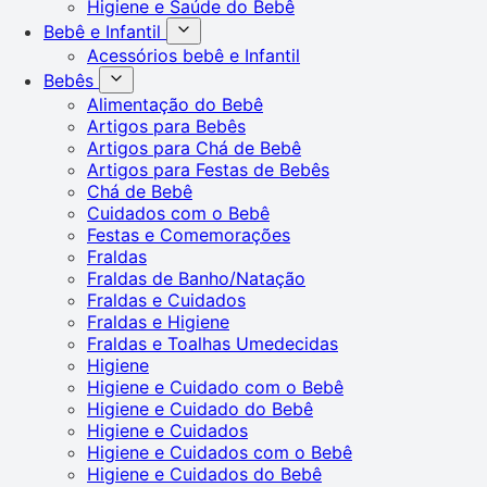
Higiene e Saúde do Bebê
Bebê e Infantil
Acessórios bebê e Infantil
Bebês
Alimentação do Bebê
Artigos para Bebês
Artigos para Chá de Bebê
Artigos para Festas de Bebês
Chá de Bebê
Cuidados com o Bebê
Festas e Comemorações
Fraldas
Fraldas de Banho/Natação
Fraldas e Cuidados
Fraldas e Higiene
Fraldas e Toalhas Umedecidas
Higiene
Higiene e Cuidado com o Bebê
Higiene e Cuidado do Bebê
Higiene e Cuidados
Higiene e Cuidados com o Bebê
Higiene e Cuidados do Bebê