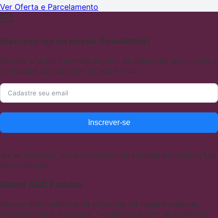
Ver Oferta e Parcelamento
Inscreva-se na nossa Newsletter!
Receba ofertas incríveis, cupons de desconto exclusivos e
novidades diretamente no seu e-mail.
Inscrever-se
Ao se inscrever, você concorda em receber comunicações
de nossa loja.
Sobre ABC Fraldas
Somos distribuidores de produtos de higiene pessoal,
fraldas infantis e adultas. Trabalhamos com as melhores