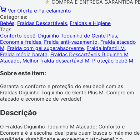
COMPRA E ENTREGA GARANTIDA PELO M
Ver Oferta e Parcelamento
Categorias:
Bebês
,
Fraldas Descartáveis
,
Fraldas e Higiene
Tags:
Conforto bebê
,
Diguinho Toquinho de Gente Plus
,
Economia fraldas
,
Fralda anti-vazamento
,
Fralda atacado
M
,
Fralda com gel superabsorvente
,
Fralda Infantil M
,
Fralda média barata
,
Fraldas Descartáveis Diguinho M
Atacado
,
Melhor fralda descartável M
,
Proteção bebê M
Sobre este item:
Garanta o conforto e proteção do seu bebê com as
Fraldas Diguinho Toquinho de Gente Plus M. Compre em
atacado e economize de verdade!
Descrição
O Fraldas Diguinho Toquinho M Atacado: Conforto e
Economia é a escolha ideal para quem busca o máximo de
qualidade, durabilidade e excelente custo-benefício.