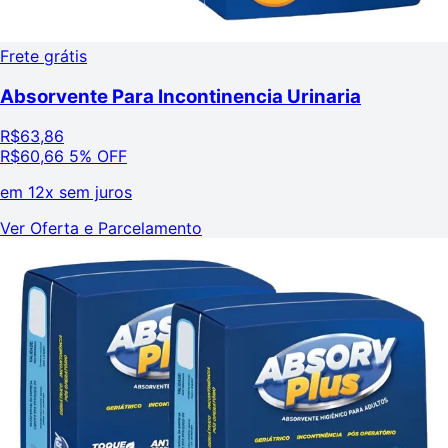
Frete grátis
Absorvente Para Incontinencia Urinaria
R$
63,86
R$
60,66
5% OFF
em
12x sem juros
Ver Oferta e Parcelamento