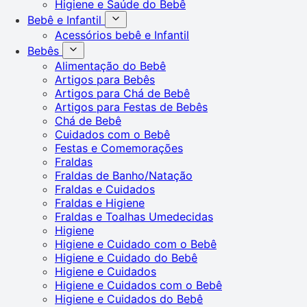
Higiene e Saúde do Bebê
Bebê e Infantil
Acessórios bebê e Infantil
Bebês
Alimentação do Bebê
Artigos para Bebês
Artigos para Chá de Bebê
Artigos para Festas de Bebês
Chá de Bebê
Cuidados com o Bebê
Festas e Comemorações
Fraldas
Fraldas de Banho/Natação
Fraldas e Cuidados
Fraldas e Higiene
Fraldas e Toalhas Umedecidas
Higiene
Higiene e Cuidado com o Bebê
Higiene e Cuidado do Bebê
Higiene e Cuidados
Higiene e Cuidados com o Bebê
Higiene e Cuidados do Bebê