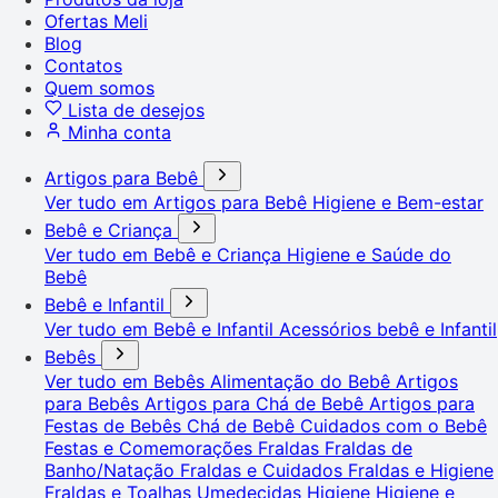
Ofertas Meli
Blog
Contatos
Quem somos
Lista de desejos
Minha conta
Artigos para Bebê
Ver tudo em Artigos para Bebê
Higiene e Bem-estar
Bebê e Criança
Ver tudo em Bebê e Criança
Higiene e Saúde do
Bebê
Bebê e Infantil
Ver tudo em Bebê e Infantil
Acessórios bebê e Infantil
Bebês
Ver tudo em Bebês
Alimentação do Bebê
Artigos
para Bebês
Artigos para Chá de Bebê
Artigos para
Festas de Bebês
Chá de Bebê
Cuidados com o Bebê
Festas e Comemorações
Fraldas
Fraldas de
Banho/Natação
Fraldas e Cuidados
Fraldas e Higiene
Fraldas e Toalhas Umedecidas
Higiene
Higiene e