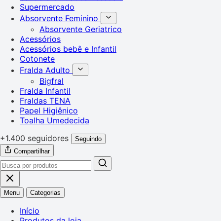
Supermercado
Absorvente Feminino
Absorvente Geriatrico
Acessórios
Acessórios bebê e Infantil
Cotonete
Fralda Adulto
Bigfral
Fralda Infantil
Fraldas TENA
Papel Higiênico
Toalha Umedecida
+1.400 seguidores
Seguindo
Compartilhar
Menu
Categorias
Início
Produtos da loja