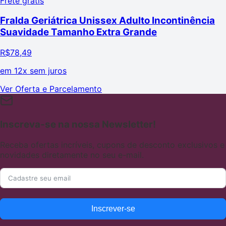
Frete grátis
Fralda Geriátrica Unissex Adulto Incontinência
Suavidade Tamanho Extra Grande
R$
78,49
em
12x sem juros
Ver Oferta e Parcelamento
Inscreva-se na nossa Newsletter!
Receba ofertas incríveis, cupons de desconto exclusivos e
novidades diretamente no seu e-mail.
Inscrever-se