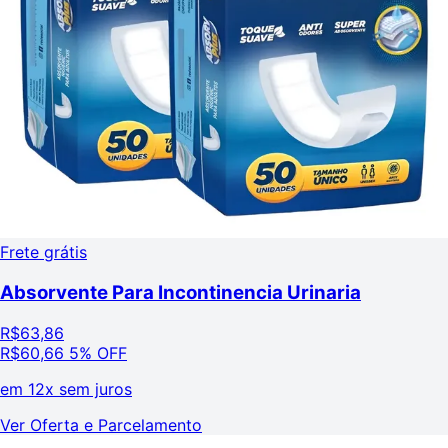
Frete grátis
Absorvente Para Incontinencia Urinaria
R$
63,86
R$
60,66
5% OFF
em
12x sem juros
Ver Oferta e Parcelamento