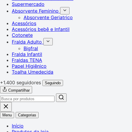
Supermercado
Absorvente Feminino
Absorvente Geriatrico
Acessórios
Acessórios bebê e Infantil
Cotonete
Fralda Adulto
Bigfral
Fralda Infantil
Fraldas TENA
Papel Higiênico
Toalha Umedecida
+1.400 seguidores
Seguindo
Compartilhar
Menu
Categorias
Início
Produtos da loja