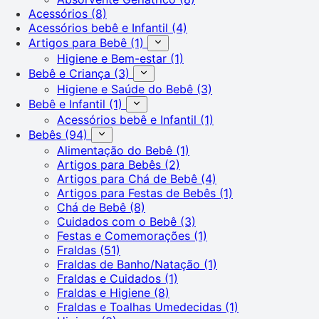
Acessórios
(8)
Acessórios bebê e Infantil
(4)
Artigos para Bebê
(1)
Higiene e Bem-estar
(1)
Bebê e Criança
(3)
Higiene e Saúde do Bebê
(3)
Bebê e Infantil
(1)
Acessórios bebê e Infantil
(1)
Bebês
(94)
Alimentação do Bebê
(1)
Artigos para Bebês
(2)
Artigos para Chá de Bebê
(4)
Artigos para Festas de Bebês
(1)
Chá de Bebê
(8)
Cuidados com o Bebê
(3)
Festas e Comemorações
(1)
Fraldas
(51)
Fraldas de Banho/Natação
(1)
Fraldas e Cuidados
(1)
Fraldas e Higiene
(8)
Fraldas e Toalhas Umedecidas
(1)