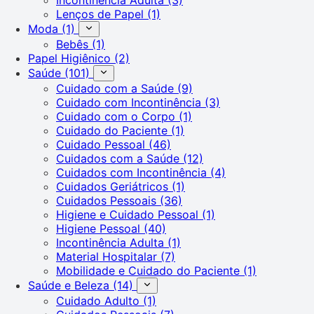
Lenços de Papel
(1)
Moda
(1)
Bebês
(1)
Papel Higiênico
(2)
Saúde
(101)
Cuidado com a Saúde
(9)
Cuidado com Incontinência
(3)
Cuidado com o Corpo
(1)
Cuidado do Paciente
(1)
Cuidado Pessoal
(46)
Cuidados com a Saúde
(12)
Cuidados com Incontinência
(4)
Cuidados Geriátricos
(1)
Cuidados Pessoais
(36)
Higiene e Cuidado Pessoal
(1)
Higiene Pessoal
(40)
Incontinência Adulta
(1)
Material Hospitalar
(7)
Mobilidade e Cuidado do Paciente
(1)
Saúde e Beleza
(14)
Cuidado Adulto
(1)