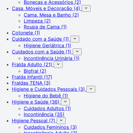
Bonecas e Acessórios
(2)
Casa, Móveis e Decoração
(4)
Cama, Mesa e Banho
(2)
Limpeza
(2)
Roupa de Cama
(1)
Cotonete
(1)
Cuidado com a Saúde
(1)
Higiene Geriátrica
(1)
Cuidados com a Saúde
(1)
Incontinência Urinária
(1)
Fralda Adulto
(21)
Bigfral
(2)
Fralda Infantil
(17)
Fraldas TENA
(3)
Higiene e Cuidados Pessoais
(3)
Higiene do Bebê
(1)
Higiene e Saúde
(36)
Cuidados Adultos
(1)
Incontinência
(35)
Higiene Pessoal
(7)
Cuidados Femininos
(3)
Incontinência Adulta
(3)