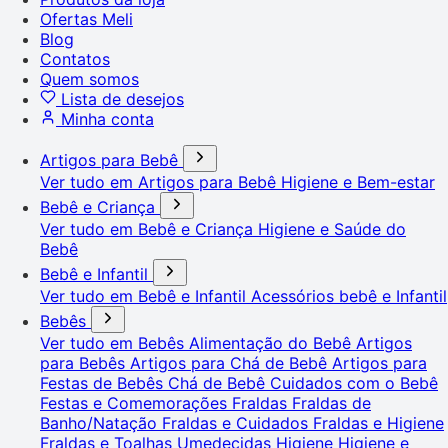
Ofertas Meli
Blog
Contatos
Quem somos
Lista de desejos
Minha conta
Artigos para Bebê
Ver tudo em Artigos para Bebê
Higiene e Bem-estar
Bebê e Criança
Ver tudo em Bebê e Criança
Higiene e Saúde do
Bebê
Bebê e Infantil
Ver tudo em Bebê e Infantil
Acessórios bebê e Infantil
Bebês
Ver tudo em Bebês
Alimentação do Bebê
Artigos
para Bebês
Artigos para Chá de Bebê
Artigos para
Festas de Bebês
Chá de Bebê
Cuidados com o Bebê
Festas e Comemorações
Fraldas
Fraldas de
Banho/Natação
Fraldas e Cuidados
Fraldas e Higiene
Fraldas e Toalhas Umedecidas
Higiene
Higiene e