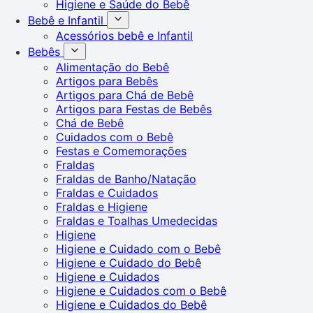
Higiene e Saúde do Bebê
Bebê e Infantil
Acessórios bebê e Infantil
Bebês
Alimentação do Bebê
Artigos para Bebês
Artigos para Chá de Bebê
Artigos para Festas de Bebês
Chá de Bebê
Cuidados com o Bebê
Festas e Comemorações
Fraldas
Fraldas de Banho/Natação
Fraldas e Cuidados
Fraldas e Higiene
Fraldas e Toalhas Umedecidas
Higiene
Higiene e Cuidado com o Bebê
Higiene e Cuidado do Bebê
Higiene e Cuidados
Higiene e Cuidados com o Bebê
Higiene e Cuidados do Bebê