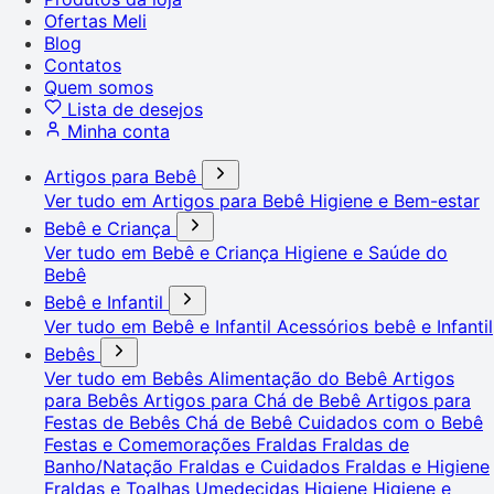
Ofertas Meli
Blog
Contatos
Quem somos
Lista de desejos
Minha conta
Artigos para Bebê
Ver tudo em Artigos para Bebê
Higiene e Bem-estar
Bebê e Criança
Ver tudo em Bebê e Criança
Higiene e Saúde do
Bebê
Bebê e Infantil
Ver tudo em Bebê e Infantil
Acessórios bebê e Infantil
Bebês
Ver tudo em Bebês
Alimentação do Bebê
Artigos
para Bebês
Artigos para Chá de Bebê
Artigos para
Festas de Bebês
Chá de Bebê
Cuidados com o Bebê
Festas e Comemorações
Fraldas
Fraldas de
Banho/Natação
Fraldas e Cuidados
Fraldas e Higiene
Fraldas e Toalhas Umedecidas
Higiene
Higiene e