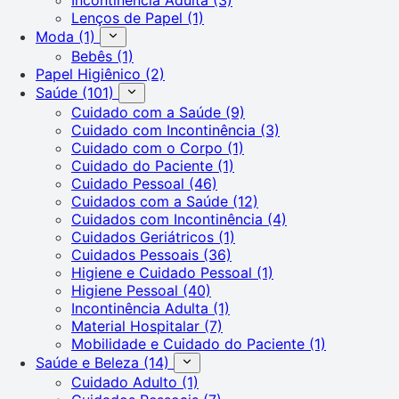
Lenços de Papel
(1)
Moda
(1)
Bebês
(1)
Papel Higiênico
(2)
Saúde
(101)
Cuidado com a Saúde
(9)
Cuidado com Incontinência
(3)
Cuidado com o Corpo
(1)
Cuidado do Paciente
(1)
Cuidado Pessoal
(46)
Cuidados com a Saúde
(12)
Cuidados com Incontinência
(4)
Cuidados Geriátricos
(1)
Cuidados Pessoais
(36)
Higiene e Cuidado Pessoal
(1)
Higiene Pessoal
(40)
Incontinência Adulta
(1)
Material Hospitalar
(7)
Mobilidade e Cuidado do Paciente
(1)
Saúde e Beleza
(14)
Cuidado Adulto
(1)