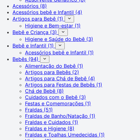
Acessórios
(8)
Acessórios bebê e Infantil
(4)
Artigos para Bebê
(1)
Higiene e Bem-estar
(1)
Bebê e Criança
(3)
Higiene e Saúde do Bebê
(3)
Bebê e Infantil
(1)
Acessórios bebê e Infantil
(1)
Bebês
(94)
Alimentação do Bebê
(1)
Artigos para Bebês
(2)
Artigos para Chá de Bebê
(4)
Artigos para Festas de Bebês
(1)
Chá de Bebê
(8)
Cuidados com o Bebê
(3)
Festas e Comemorações
(1)
Fraldas
(51)
Fraldas de Banho/Natação
(1)
Fraldas e Cuidados
(1)
Fraldas e Higiene
(8)
Fraldas e Toalhas Umedecidas
(1)