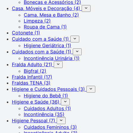
Bonecas e Acessórios
(2)
Casa, Móveis e Decoração
(4)
Cama, Mesa e Banho
(2)
Limpeza
(2)
Roupa de Cama
(1)
Cotonete
(1)
Cuidado com a Saúde
(1)
Higiene Geriátrica
(1)
Cuidados com a Saúde
(1)
Incontinência Urinária
(1)
Fralda Adulto
(21)
Bigfral
(2)
Fralda Infantil
(17)
Fraldas TENA
(3)
Higiene e Cuidados Pessoais
(3)
Higiene do Bebê
(1)
Higiene e Saúde
(36)
Cuidados Adultos
(1)
Incontinência
(35)
Higiene Pessoal
(7)
Cuidados Femininos
(3)
Incontinência Adulta
(3)