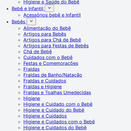
Higiene e Saúde do Bebê
Bebê e Infantil
Acessórios bebê e Infantil
Bebês
Alimentação do Bebê
Artigos para Bebês
Artigos para Chá de Bebê
Artigos para Festas de Bebês
Chá de Bebê
Cuidados com o Bebê
Festas e Comemorações
Fraldas
Fraldas de Banho/Natação
Fraldas e Cuidados
Fraldas e Higiene
Fraldas e Toalhas Umedecidas
Higiene
Higiene e Cuidado com o Bebê
Higiene e Cuidado do Bebê
Higiene e Cuidados
Higiene e Cuidados com o Bebê
Higiene e Cuidados do Bebê