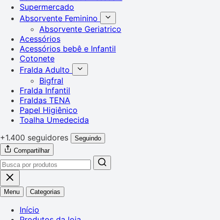
Supermercado
Absorvente Feminino
Absorvente Geriatrico
Acessórios
Acessórios bebê e Infantil
Cotonete
Fralda Adulto
Bigfral
Fralda Infantil
Fraldas TENA
Papel Higiênico
Toalha Umedecida
+1.400 seguidores
Seguindo
Compartilhar
Menu
Categorias
Início
Produtos da loja