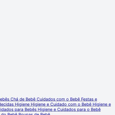
 Bebês
Chá de Bebê
Cuidados com o Bebê
Festas e
decidas
Higiene
Higiene e Cuidado com o Bebê
Higiene e
uidados para Bebês
Higiene e Cuidados para o Bebê
 do Bebê
Roupas de Bebê