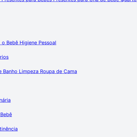
m o Bebê
Higiene Pessoal
rios
e Banho
Limpeza
Roupa de Cama
nária
 Bebê
tinência