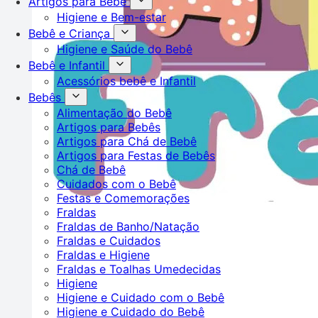
Artigos para Bebê
Higiene e Bem-estar
Bebê e Criança
Higiene e Saúde do Bebê
Bebê e Infantil
Acessórios bebê e Infantil
Bebês
Alimentação do Bebê
Artigos para Bebês
Artigos para Chá de Bebê
Artigos para Festas de Bebês
Chá de Bebê
Cuidados com o Bebê
Festas e Comemorações
Fraldas
Fraldas de Banho/Natação
Fraldas e Cuidados
Fraldas e Higiene
Fraldas e Toalhas Umedecidas
Higiene
Higiene e Cuidado com o Bebê
Higiene e Cuidado do Bebê