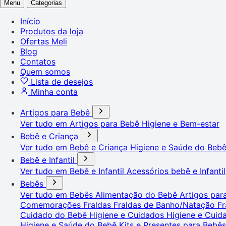
Menu
Categorias
Início
Produtos da loja
Ofertas Meli
Blog
Contatos
Quem somos
Lista de desejos
Minha conta
Artigos para Bebê
Ver tudo em Artigos para Bebê
Higiene e Bem-estar
Bebê e Criança
Ver tudo em Bebê e Criança
Higiene e Saúde do Beb
Bebê e Infantil
Ver tudo em Bebê e Infantil
Acessórios bebê e Infantil
Bebês
Ver tudo em Bebês
Alimentação do Bebê
Artigos pa
Comemorações
Fraldas
Fraldas de Banho/Natação
Fr
Cuidado do Bebê
Higiene e Cuidados
Higiene e Cui
Higiene e Saúde do Bebê
Kits e Presentes para Bebê