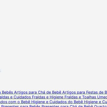
ê
ra Bebês
Artigos para Chá de Bebê
Artigos para Festas de
aldas e Cuidados
Fraldas e Higiene
Fraldas e Toalhas Ume
dados com o Bebê
Higiene e Cuidados do Bebê
Higiene e C
s
Presentes para Bebês
Presentes para Chá de Bebê
Quarto