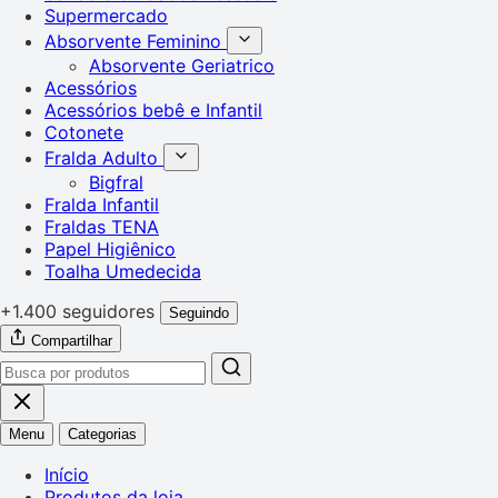
Supermercado
Absorvente Feminino
Absorvente Geriatrico
Acessórios
Acessórios bebê e Infantil
Cotonete
Fralda Adulto
Bigfral
Fralda Infantil
Fraldas TENA
Papel Higiênico
Toalha Umedecida
+1.400 seguidores
Seguindo
Compartilhar
Menu
Categorias
Início
Produtos da loja