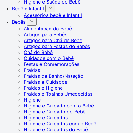
Higiene e Saúde do Bebê
Bebê e Infantil
Acessórios bebê e Infantil
Bebês
Alimentação do Bebê
Artigos para Bebês
Artigos para Chá de Bebê
Artigos para Festas de Bebês
Chá de Bebê
Cuidados com o Bebê
Festas e Comemorações
Fraldas
Fraldas de Banho/Natação
Fraldas e Cuidados
Fraldas e Higiene
Fraldas e Toalhas Umedecidas
Higiene
Higiene e Cuidado com o Bebê
Higiene e Cuidado do Bebê
Higiene e Cuidados
Higiene e Cuidados com o Bebê
Higiene e Cuidados do Bebê