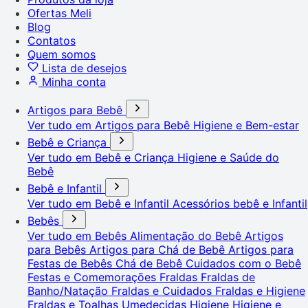
Ofertas Meli
Blog
Contatos
Quem somos
Lista de desejos
Minha conta
Artigos para Bebê
Ver tudo em Artigos para Bebê
Higiene e Bem-estar
Bebê e Criança
Ver tudo em Bebê e Criança
Higiene e Saúde do
Bebê
Bebê e Infantil
Ver tudo em Bebê e Infantil
Acessórios bebê e Infantil
Bebês
Ver tudo em Bebês
Alimentação do Bebê
Artigos
para Bebês
Artigos para Chá de Bebê
Artigos para
Festas de Bebês
Chá de Bebê
Cuidados com o Bebê
Festas e Comemorações
Fraldas
Fraldas de
Banho/Natação
Fraldas e Cuidados
Fraldas e Higiene
Fraldas e Toalhas Umedecidas
Higiene
Higiene e