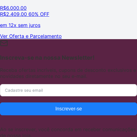
R$
6.000,00
R$
2.409,00
60% OFF
em
12x sem juros
Ver Oferta e Parcelamento
Inscreva-se na nossa Newsletter!
Receba ofertas incríveis, cupons de desconto exclusivos e
novidades diretamente no seu e-mail.
Inscrever-se
Ao se inscrever, você concorda em receber comunicações
de nossa loja.