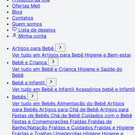
Ofertas Meli
Blog
Contatos
Quem somos
Lista de desejos
Minha conta
Artigos para Bebê
Ver tudo em Artigos para Bebê
Higiene e Bem-estar
Bebê e Criança
Ver tudo em Bebê e Criança
Higiene e Saúde do
Bebê
Bebê e Infantil
Ver tudo em Bebê e Infantil
Acessórios bebê e Infantil
Bebês
Ver tudo em Bebês
Alimentação do Bebê
Artigos
para Bebês
Artigos para Chá de Bebê
Artigos para
Festas de Bebês
Chá de Bebê
Cuidados com o Bebê
Festas e Comemorações
Fraldas
Fraldas de
Banho/Natação
Fraldas e Cuidados
Fraldas e Higiene
Fraldas e Toalhas Umedecidas
Higiene
Higiene e