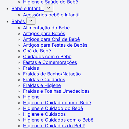
Higiene e Saúde do Bebê
Bebê e Infantil
Acessórios bebê e Infantil
Bebês
Alimentação do Bebê
Artigos para Bebês
Artigos para Chá de Bebê
Artigos para Festas de Bebês
Chá de Bebê
Cuidados com o Bebê
Festas e Comemorações
Fraldas
Fraldas de Banho/Natação
Fraldas e Cuidados
Fraldas e Higiene
Fraldas e Toalhas Umedecidas
Higiene
Higiene e Cuidado com o Bebê
Higiene e Cuidado do Bebê
Higiene e Cuidados
Higiene e Cuidados com o Bebê
Higiene e Cuidados do Bebê