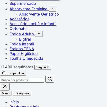
Supermercado
Absorvente Feminino
Absorvente Geriatrico
Acessórios
Acessórios bebê e Infantil
Cotonete
Fralda Adulto
Bigfral
Fralda Infantil
Fraldas TENA
Papel Higiênico
Toalha Umedecida
+1.400 seguidores
Seguindo
Compartilhar
Menu
Categorias
Início
Produtos da loja