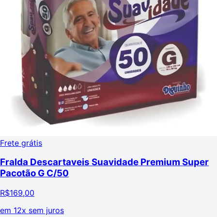
Frete grátis
Fralda Descartaveis Suavidade Premium Super
Pacotão G C/50
R$
169,00
em
12x sem juros