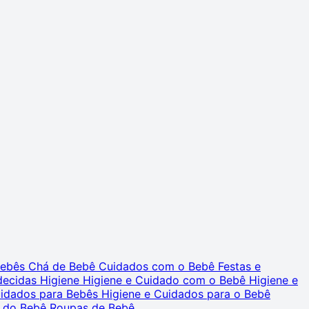
 Bebês
Chá de Bebê
Cuidados com o Bebê
Festas e
decidas
Higiene
Higiene e Cuidado com o Bebê
Higiene e
uidados para Bebês
Higiene e Cuidados para o Bebê
 do Bebê
Roupas de Bebê