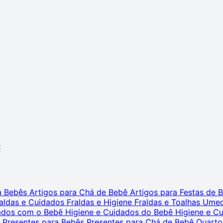
ê
ra Bebês
Artigos para Chá de Bebê
Artigos para Festas de
aldas e Cuidados
Fraldas e Higiene
Fraldas e Toalhas Ume
dados com o Bebê
Higiene e Cuidados do Bebê
Higiene e C
s
Presentes para Bebês
Presentes para Chá de Bebê
Quarto