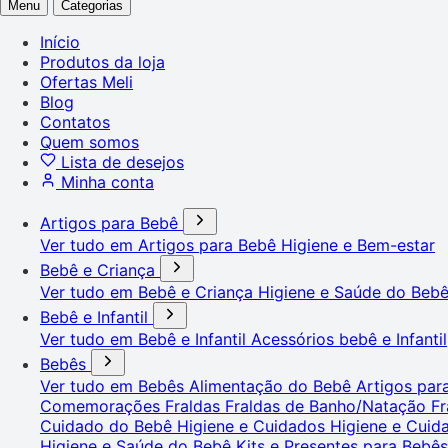
Menu
Categorias
Início
Produtos da loja
Ofertas Meli
Blog
Contatos
Quem somos
Lista de desejos
Minha conta
Artigos para Bebê
Ver tudo em Artigos para Bebê
Higiene e Bem-estar
Bebê e Criança
Ver tudo em Bebê e Criança
Higiene e Saúde do Beb
Bebê e Infantil
Ver tudo em Bebê e Infantil
Acessórios bebê e Infantil
Bebês
Ver tudo em Bebês
Alimentação do Bebê
Artigos pa
Comemorações
Fraldas
Fraldas de Banho/Natação
Fr
Cuidado do Bebê
Higiene e Cuidados
Higiene e Cui
Higiene e Saúde do Bebê
Kits e Presentes para Bebê