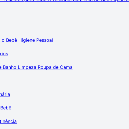
m o Bebê
Higiene Pessoal
rios
e Banho
Limpeza
Roupa de Cama
nária
 Bebê
tinência