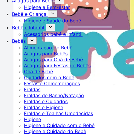
Artigos para Bebê
Higiene e Bem-estar
Bebê e Criança
Higiene e Saúde do Bebê
Bebê e Infantil
Acessórios bebê e Infantil
Bebês
Alimentação do Bebê
Artigos para Bebês
Artigos para Chá de Bebê
Artigos para Festas de Bebês
Chá de Bebê
Cuidados com o Bebê
Festas e Comemorações
Fraldas
Fraldas de Banho/Natação
Fraldas e Cuidados
Fraldas e Higiene
Fraldas e Toalhas Umedecidas
Higiene
Higiene e Cuidado com o Bebê
Higiene e Cuidado do Bebê