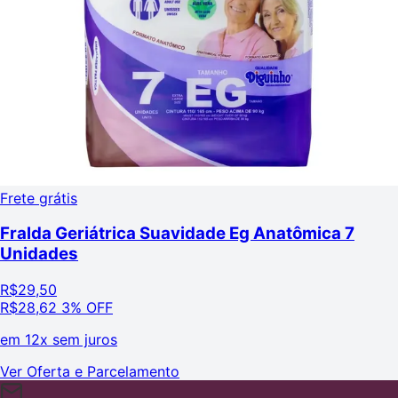
Frete grátis
Fralda Geriátrica Suavidade Eg Anatômica 7
Unidades
R$
29,50
R$
28,62
3% OFF
em
12x sem juros
Ver Oferta e Parcelamento