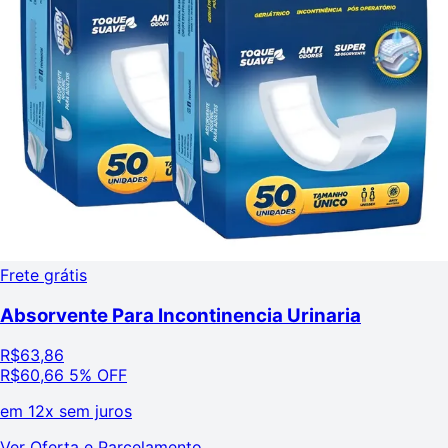
Frete grátis
Absorvente Para Incontinencia Urinaria
R$
63,86
R$
60,66
5% OFF
em
12x sem juros
Ver Oferta e Parcelamento