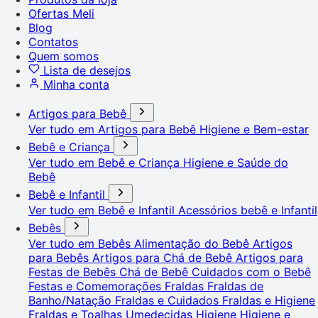
Ofertas Meli
Blog
Contatos
Quem somos
Lista de desejos
Minha conta
Artigos para Bebê
Ver tudo em Artigos para Bebê
Higiene e Bem-estar
Bebê e Criança
Ver tudo em Bebê e Criança
Higiene e Saúde do
Bebê
Bebê e Infantil
Ver tudo em Bebê e Infantil
Acessórios bebê e Infantil
Bebês
Ver tudo em Bebês
Alimentação do Bebê
Artigos
para Bebês
Artigos para Chá de Bebê
Artigos para
Festas de Bebês
Chá de Bebê
Cuidados com o Bebê
Festas e Comemorações
Fraldas
Fraldas de
Banho/Natação
Fraldas e Cuidados
Fraldas e Higiene
Fraldas e Toalhas Umedecidas
Higiene
Higiene e