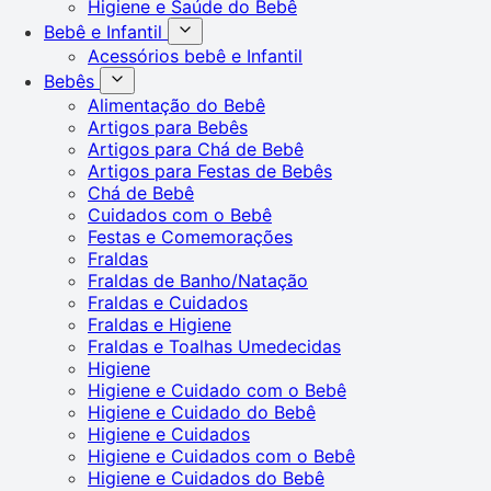
Higiene e Saúde do Bebê
Bebê e Infantil
Acessórios bebê e Infantil
Bebês
Alimentação do Bebê
Artigos para Bebês
Artigos para Chá de Bebê
Artigos para Festas de Bebês
Chá de Bebê
Cuidados com o Bebê
Festas e Comemorações
Fraldas
Fraldas de Banho/Natação
Fraldas e Cuidados
Fraldas e Higiene
Fraldas e Toalhas Umedecidas
Higiene
Higiene e Cuidado com o Bebê
Higiene e Cuidado do Bebê
Higiene e Cuidados
Higiene e Cuidados com o Bebê
Higiene e Cuidados do Bebê