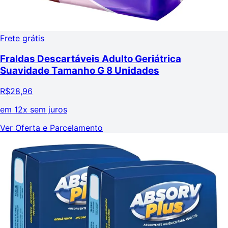
Frete grátis
Fraldas Descartáveis Adulto Geriátrica
Suavidade Tamanho G 8 Unidades
R$
28,96
em
12x sem juros
Ver Oferta e Parcelamento