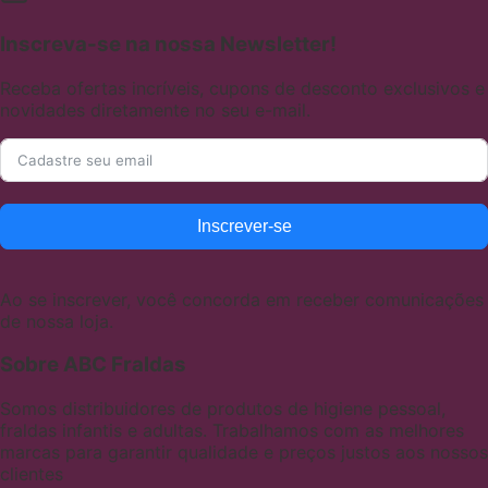
Inscreva-se na nossa Newsletter!
Receba ofertas incríveis, cupons de desconto exclusivos e
novidades diretamente no seu e-mail.
Inscrever-se
Ao se inscrever, você concorda em receber comunicações
de nossa loja.
Sobre ABC Fraldas
Somos distribuidores de produtos de higiene pessoal,
fraldas infantis e adultas. Trabalhamos com as melhores
marcas para garantir qualidade e preços justos aos nossos
clientes