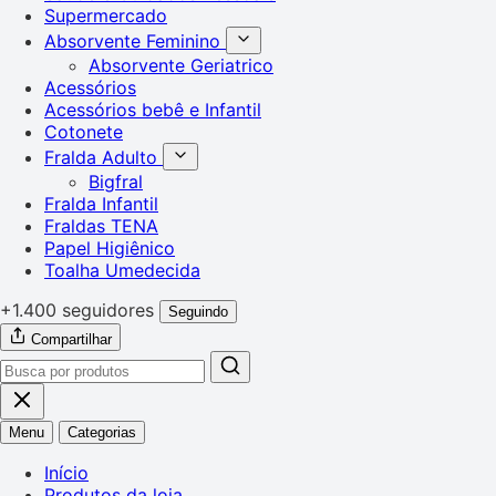
Supermercado
Absorvente Feminino
Absorvente Geriatrico
Acessórios
Acessórios bebê e Infantil
Cotonete
Fralda Adulto
Bigfral
Fralda Infantil
Fraldas TENA
Papel Higiênico
Toalha Umedecida
+1.400 seguidores
Seguindo
Compartilhar
Menu
Categorias
Início
Produtos da loja