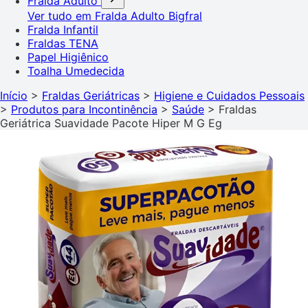
Fralda Adulto
Ver tudo em Fralda Adulto
Bigfral
Fralda Infantil
Fraldas TENA
Papel Higiênico
Toalha Umedecida
Início
>
Fraldas Geriátricas
>
Higiene e Cuidados Pessoais
>
Produtos para Incontinência
>
Saúde
>
Fraldas
Geriátrica Suavidade Pacote Hiper M G Eg