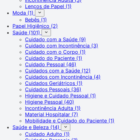
Lenços de Papel
(1)
Moda
(1)
Bebês
(1)
Papel Higiênico
(2)
Saúde
(101)
Cuidado com a Saúde
(9)
Cuidado com Incontinência
(3)
Cuidado com o Corpo
(1)
Cuidado do Paciente
(1)
Cuidado Pessoal
(46)
Cuidados com a Saúde
(12)
Cuidados com Incontinência
(4)
Cuidados Geriátricos
(1)
Cuidados Pessoais
(36)
Higiene e Cuidado Pessoal
(1)
Higiene Pessoal
(40)
Incontinência Adulta
(1)
Material Hospitalar
(7)
Mobilidade e Cuidado do Paciente
(1)
Saúde e Beleza
(14)
Cuidado Adulto
(1)