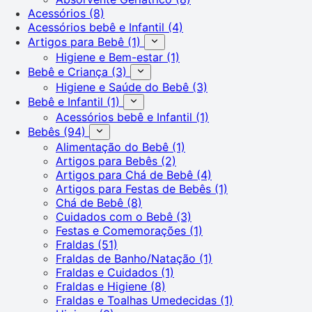
Acessórios
(8)
Acessórios bebê e Infantil
(4)
Artigos para Bebê
(1)
Higiene e Bem-estar
(1)
Bebê e Criança
(3)
Higiene e Saúde do Bebê
(3)
Bebê e Infantil
(1)
Acessórios bebê e Infantil
(1)
Bebês
(94)
Alimentação do Bebê
(1)
Artigos para Bebês
(2)
Artigos para Chá de Bebê
(4)
Artigos para Festas de Bebês
(1)
Chá de Bebê
(8)
Cuidados com o Bebê
(3)
Festas e Comemorações
(1)
Fraldas
(51)
Fraldas de Banho/Natação
(1)
Fraldas e Cuidados
(1)
Fraldas e Higiene
(8)
Fraldas e Toalhas Umedecidas
(1)