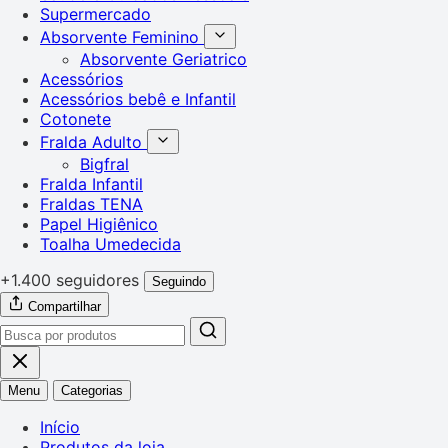
Supermercado
Absorvente Feminino
Absorvente Geriatrico
Acessórios
Acessórios bebê e Infantil
Cotonete
Fralda Adulto
Bigfral
Fralda Infantil
Fraldas TENA
Papel Higiênico
Toalha Umedecida
+1.400 seguidores
Seguindo
Compartilhar
Menu
Categorias
Início
Produtos da loja