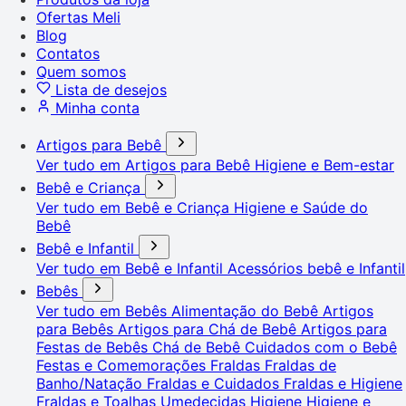
Ofertas Meli
Blog
Contatos
Quem somos
Lista de desejos
Minha conta
Artigos para Bebê
Ver tudo em Artigos para Bebê
Higiene e Bem-estar
Bebê e Criança
Ver tudo em Bebê e Criança
Higiene e Saúde do
Bebê
Bebê e Infantil
Ver tudo em Bebê e Infantil
Acessórios bebê e Infantil
Bebês
Ver tudo em Bebês
Alimentação do Bebê
Artigos
para Bebês
Artigos para Chá de Bebê
Artigos para
Festas de Bebês
Chá de Bebê
Cuidados com o Bebê
Festas e Comemorações
Fraldas
Fraldas de
Banho/Natação
Fraldas e Cuidados
Fraldas e Higiene
Fraldas e Toalhas Umedecidas
Higiene
Higiene e