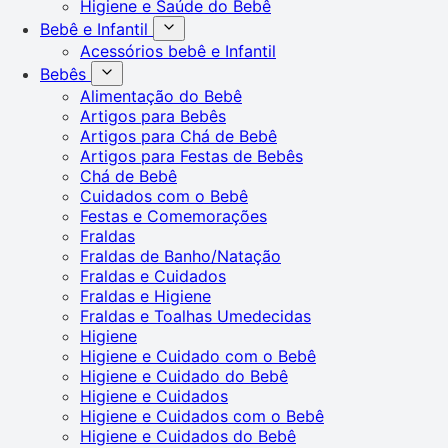
Higiene e Saúde do Bebê
Bebê e Infantil
Acessórios bebê e Infantil
Bebês
Alimentação do Bebê
Artigos para Bebês
Artigos para Chá de Bebê
Artigos para Festas de Bebês
Chá de Bebê
Cuidados com o Bebê
Festas e Comemorações
Fraldas
Fraldas de Banho/Natação
Fraldas e Cuidados
Fraldas e Higiene
Fraldas e Toalhas Umedecidas
Higiene
Higiene e Cuidado com o Bebê
Higiene e Cuidado do Bebê
Higiene e Cuidados
Higiene e Cuidados com o Bebê
Higiene e Cuidados do Bebê