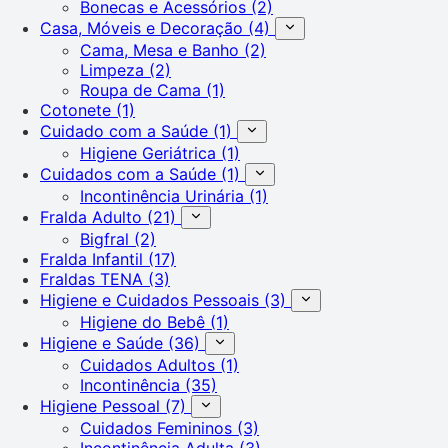
Bonecas e Acessórios
(2)
Casa, Móveis e Decoração
(4)
Cama, Mesa e Banho
(2)
Limpeza
(2)
Roupa de Cama
(1)
Cotonete
(1)
Cuidado com a Saúde
(1)
Higiene Geriátrica
(1)
Cuidados com a Saúde
(1)
Incontinência Urinária
(1)
Fralda Adulto
(21)
Bigfral
(2)
Fralda Infantil
(17)
Fraldas TENA
(3)
Higiene e Cuidados Pessoais
(3)
Higiene do Bebê
(1)
Higiene e Saúde
(36)
Cuidados Adultos
(1)
Incontinência
(35)
Higiene Pessoal
(7)
Cuidados Femininos
(3)
Incontinência Adulta
(3)