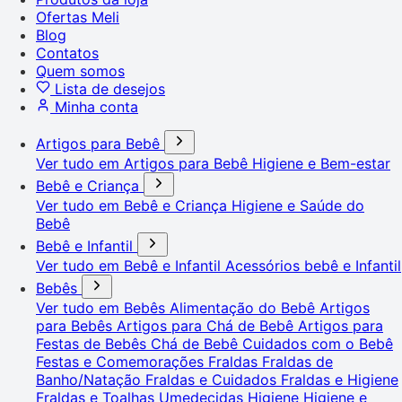
Ofertas Meli
Blog
Contatos
Quem somos
Lista de desejos
Minha conta
Artigos para Bebê
Ver tudo em Artigos para Bebê
Higiene e Bem-estar
Bebê e Criança
Ver tudo em Bebê e Criança
Higiene e Saúde do
Bebê
Bebê e Infantil
Ver tudo em Bebê e Infantil
Acessórios bebê e Infantil
Bebês
Ver tudo em Bebês
Alimentação do Bebê
Artigos
para Bebês
Artigos para Chá de Bebê
Artigos para
Festas de Bebês
Chá de Bebê
Cuidados com o Bebê
Festas e Comemorações
Fraldas
Fraldas de
Banho/Natação
Fraldas e Cuidados
Fraldas e Higiene
Fraldas e Toalhas Umedecidas
Higiene
Higiene e