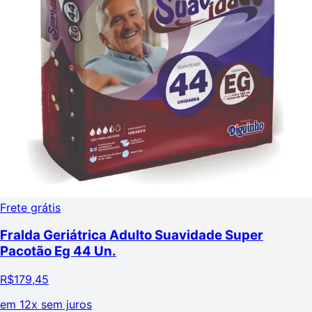
Frete grátis
Fralda Geriátrica Adulto Suavidade Super
Pacotão Eg 44 Un.
R$
179,45
em
12x sem juros