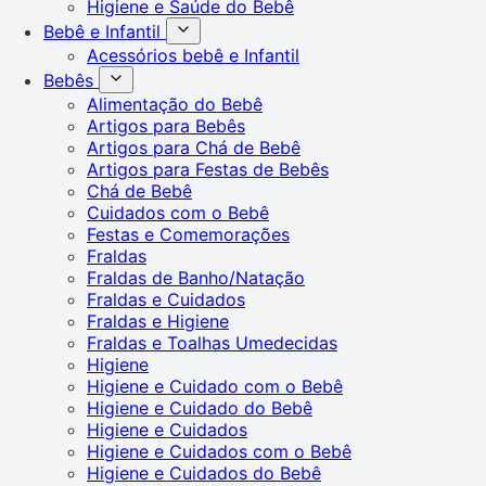
Higiene e Saúde do Bebê
Bebê e Infantil
Acessórios bebê e Infantil
Bebês
Alimentação do Bebê
Artigos para Bebês
Artigos para Chá de Bebê
Artigos para Festas de Bebês
Chá de Bebê
Cuidados com o Bebê
Festas e Comemorações
Fraldas
Fraldas de Banho/Natação
Fraldas e Cuidados
Fraldas e Higiene
Fraldas e Toalhas Umedecidas
Higiene
Higiene e Cuidado com o Bebê
Higiene e Cuidado do Bebê
Higiene e Cuidados
Higiene e Cuidados com o Bebê
Higiene e Cuidados do Bebê