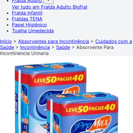
Fralda Adulto
Ver tudo em Fralda Adulto
Bigfral
Fralda Infantil
Fraldas TENA
Papel Higiênico
Toalha Umedecida
Início
>
Absorventes para Incontinência
>
Cuidados com a
Saúde
>
Incontinência
>
Saúde
>
Absorvente Para
Incontinencia Urinaria