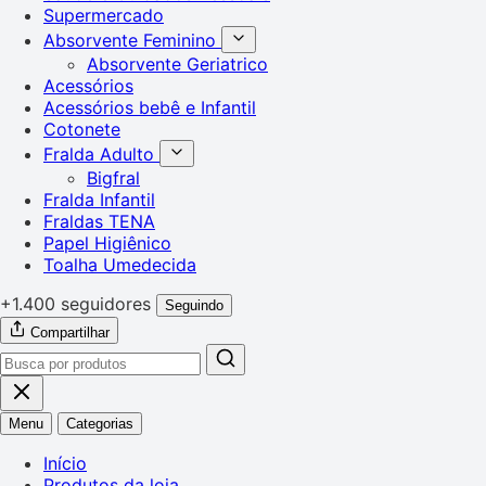
Supermercado
Absorvente Feminino
Absorvente Geriatrico
Acessórios
Acessórios bebê e Infantil
Cotonete
Fralda Adulto
Bigfral
Fralda Infantil
Fraldas TENA
Papel Higiênico
Toalha Umedecida
+1.400 seguidores
Seguindo
Compartilhar
Menu
Categorias
Início
Produtos da loja