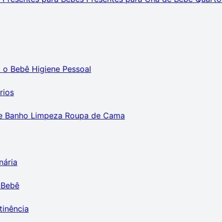
m o Bebê
Higiene Pessoal
rios
e Banho
Limpeza
Roupa de Cama
nária
 Bebê
tinência