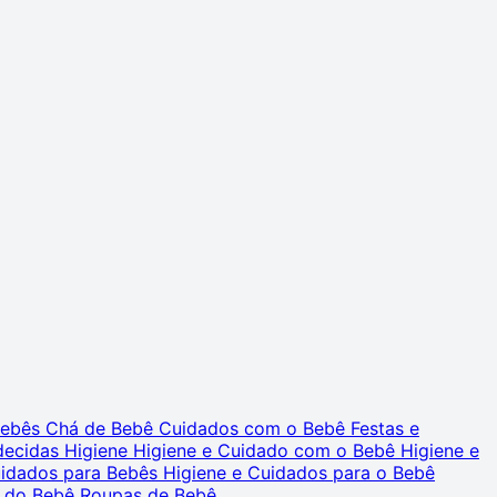
 Bebês
Chá de Bebê
Cuidados com o Bebê
Festas e
decidas
Higiene
Higiene e Cuidado com o Bebê
Higiene e
uidados para Bebês
Higiene e Cuidados para o Bebê
 do Bebê
Roupas de Bebê