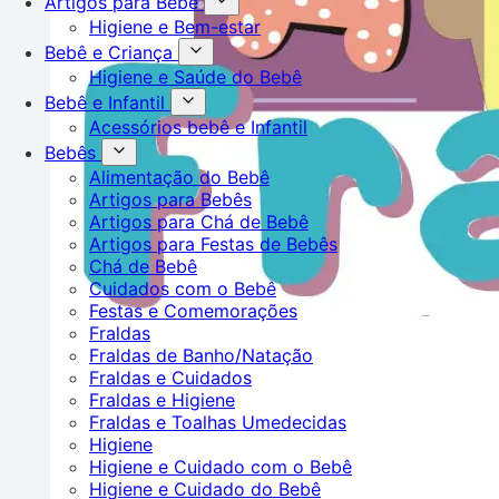
Artigos para Bebê
Higiene e Bem-estar
Bebê e Criança
Higiene e Saúde do Bebê
Bebê e Infantil
Acessórios bebê e Infantil
Bebês
Alimentação do Bebê
Artigos para Bebês
Artigos para Chá de Bebê
Artigos para Festas de Bebês
Chá de Bebê
Cuidados com o Bebê
Festas e Comemorações
Fraldas
Fraldas de Banho/Natação
Fraldas e Cuidados
Fraldas e Higiene
Fraldas e Toalhas Umedecidas
Higiene
Higiene e Cuidado com o Bebê
Higiene e Cuidado do Bebê