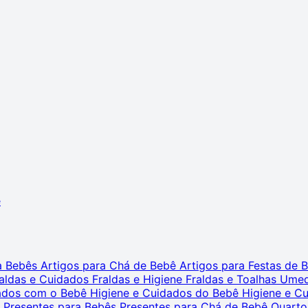
ê
ra Bebês
Artigos para Chá de Bebê
Artigos para Festas de
aldas e Cuidados
Fraldas e Higiene
Fraldas e Toalhas Ume
dados com o Bebê
Higiene e Cuidados do Bebê
Higiene e C
s
Presentes para Bebês
Presentes para Chá de Bebê
Quarto