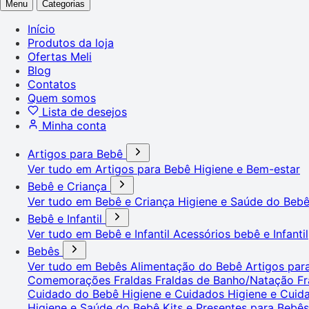
Menu
Categorias
Início
Produtos da loja
Ofertas Meli
Blog
Contatos
Quem somos
Lista de desejos
Minha conta
Artigos para Bebê
Ver tudo em Artigos para Bebê
Higiene e Bem-estar
Bebê e Criança
Ver tudo em Bebê e Criança
Higiene e Saúde do Beb
Bebê e Infantil
Ver tudo em Bebê e Infantil
Acessórios bebê e Infantil
Bebês
Ver tudo em Bebês
Alimentação do Bebê
Artigos pa
Comemorações
Fraldas
Fraldas de Banho/Natação
Fr
Cuidado do Bebê
Higiene e Cuidados
Higiene e Cui
Higiene e Saúde do Bebê
Kits e Presentes para Bebê