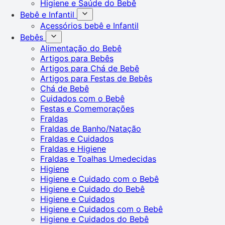
Higiene e Saúde do Bebê
Bebê e Infantil
Acessórios bebê e Infantil
Bebês
Alimentação do Bebê
Artigos para Bebês
Artigos para Chá de Bebê
Artigos para Festas de Bebês
Chá de Bebê
Cuidados com o Bebê
Festas e Comemorações
Fraldas
Fraldas de Banho/Natação
Fraldas e Cuidados
Fraldas e Higiene
Fraldas e Toalhas Umedecidas
Higiene
Higiene e Cuidado com o Bebê
Higiene e Cuidado do Bebê
Higiene e Cuidados
Higiene e Cuidados com o Bebê
Higiene e Cuidados do Bebê