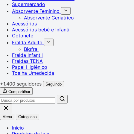
Supermercado
Absorvente Feminino
Absorvente Geriatrico
Acessórios
Acessórios bebê e Infantil
Cotonete
Fralda Adulto
Bigfral
Fralda Infantil
Fraldas TENA
Papel Higiênico
Toalha Umedecida
+1.400 seguidores
Seguindo
Compartilhar
Menu
Categorias
Início
Produtos da loja