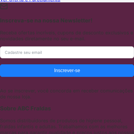
Inscreva-se na nossa Newsletter!
Receba ofertas incríveis, cupons de desconto exclusivos e
novidades diretamente no seu e-mail.
Inscrever-se
Ao se inscrever, você concorda em receber comunicações
de nossa loja.
Sobre ABC Fraldas
Somos distribuidores de produtos de higiene pessoal,
fraldas infantis e adultas. Trabalhamos com as melhores
marcas para garantir qualidade e preços justos aos nossos