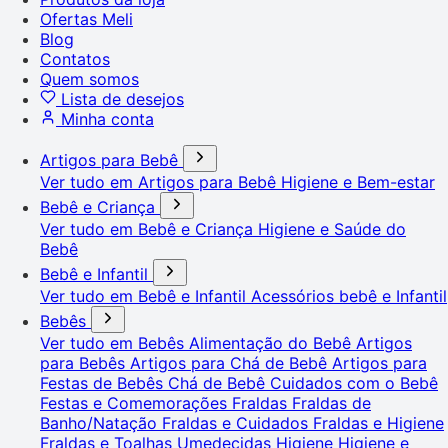
Ofertas Meli
Blog
Contatos
Quem somos
Lista de desejos
Minha conta
Artigos para Bebê
Ver tudo em Artigos para Bebê
Higiene e Bem-estar
Bebê e Criança
Ver tudo em Bebê e Criança
Higiene e Saúde do
Bebê
Bebê e Infantil
Ver tudo em Bebê e Infantil
Acessórios bebê e Infantil
Bebês
Ver tudo em Bebês
Alimentação do Bebê
Artigos
para Bebês
Artigos para Chá de Bebê
Artigos para
Festas de Bebês
Chá de Bebê
Cuidados com o Bebê
Festas e Comemorações
Fraldas
Fraldas de
Banho/Natação
Fraldas e Cuidados
Fraldas e Higiene
Fraldas e Toalhas Umedecidas
Higiene
Higiene e