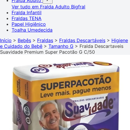
Fralda Adulto
Ver tudo em Fralda Adulto
Bigfral
Fralda Infantil
Fraldas TENA
Papel Higiênico
Toalha Umedecida
Início
>
Bebês
>
Fraldas
>
Fraldas Descartáveis
>
Higiene
e Cuidado do Bebê
>
Tamanho G
>
Fralda Descartaveis
Suavidade Premium Super Pacotão G C/50