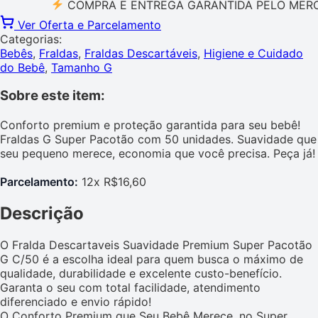
COMPRA E ENTREGA GARANTIDA PELO MERCADO 
Ver Oferta e Parcelamento
Categorias:
Bebês
,
Fraldas
,
Fraldas Descartáveis
,
Higiene e Cuidado
do Bebê
,
Tamanho G
Sobre este item:
Conforto premium e proteção garantida para seu bebê!
Fraldas G Super Pacotão com 50 unidades. Suavidade que
seu pequeno merece, economia que você precisa. Peça já!
Parcelamento:
12x R$16,60
Descrição
O Fralda Descartaveis Suavidade Premium Super Pacotão
G C/50 é a escolha ideal para quem busca o máximo de
qualidade, durabilidade e excelente custo-benefício.
Garanta o seu com total facilidade, atendimento
diferenciado e envio rápido!
O Conforto Premium que Seu Bebê Merece, no Super