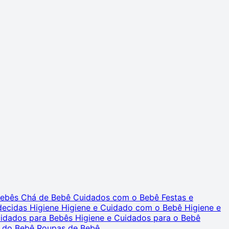
 Bebês
Chá de Bebê
Cuidados com o Bebê
Festas e
decidas
Higiene
Higiene e Cuidado com o Bebê
Higiene e
uidados para Bebês
Higiene e Cuidados para o Bebê
 do Bebê
Roupas de Bebê