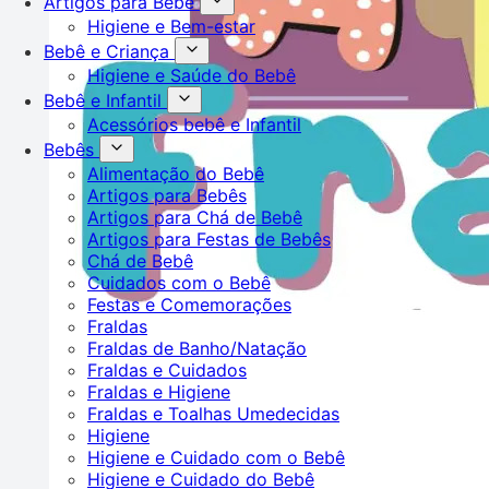
Artigos para Bebê
Higiene e Bem-estar
Bebê e Criança
Higiene e Saúde do Bebê
Bebê e Infantil
Acessórios bebê e Infantil
Bebês
Alimentação do Bebê
Artigos para Bebês
Artigos para Chá de Bebê
Artigos para Festas de Bebês
Chá de Bebê
Cuidados com o Bebê
Festas e Comemorações
Fraldas
Fraldas de Banho/Natação
Fraldas e Cuidados
Fraldas e Higiene
Fraldas e Toalhas Umedecidas
Higiene
Higiene e Cuidado com o Bebê
Higiene e Cuidado do Bebê