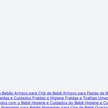
ê
ra Bebês
Artigos para Chá de Bebê
Artigos para Festas de
aldas e Cuidados
Fraldas e Higiene
Fraldas e Toalhas Ume
dados com o Bebê
Higiene e Cuidados do Bebê
Higiene e C
s
Presentes para Bebês
Presentes para Chá de Bebê
Quarto