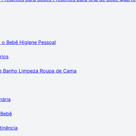
m o Bebê
Higiene Pessoal
rios
e Banho
Limpeza
Roupa de Cama
nária
 Bebê
tinência