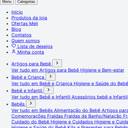
Menu
Categorias
Início
Produtos da loja
Ofertas Meli
Blog
Contatos
Quem somos
Lista de desejos
Minha conta
Artigos para Bebê
Ver tudo em Artigos para Bebê
Higiene e Bem-estar
Bebê e Criança
Ver tudo em Bebê e Criança
Higiene e Saúde do Beb
Bebê e Infantil
Ver tudo em Bebê e Infantil
Acessórios bebê e Infantil
Bebês
Ver tudo em Bebês
Alimentação do Bebê
Artigos pa
Comemorações
Fraldas
Fraldas de Banho/Natação
Fr
Cuidado do Bebê
Higiene e Cuidados
Higiene e Cui
Higiene e Saúde do Bebê
Kits e Presentes para Bebê