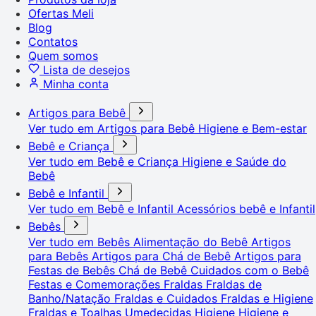
Ofertas Meli
Blog
Contatos
Quem somos
Lista de desejos
Minha conta
Artigos para Bebê
Ver tudo em Artigos para Bebê
Higiene e Bem-estar
Bebê e Criança
Ver tudo em Bebê e Criança
Higiene e Saúde do
Bebê
Bebê e Infantil
Ver tudo em Bebê e Infantil
Acessórios bebê e Infantil
Bebês
Ver tudo em Bebês
Alimentação do Bebê
Artigos
para Bebês
Artigos para Chá de Bebê
Artigos para
Festas de Bebês
Chá de Bebê
Cuidados com o Bebê
Festas e Comemorações
Fraldas
Fraldas de
Banho/Natação
Fraldas e Cuidados
Fraldas e Higiene
Fraldas e Toalhas Umedecidas
Higiene
Higiene e