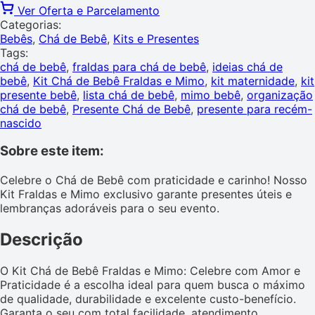
Ver Oferta e Parcelamento
Categorias:
Bebês
,
Chá de Bebê
,
Kits e Presentes
Tags:
chá de bebê
,
fraldas para chá de bebê
,
ideias chá de
bebê
,
Kit Chá de Bebê Fraldas e Mimo
,
kit maternidade
,
kit
presente bebê
,
lista chá de bebê
,
mimo bebê
,
organização
chá de bebê
,
Presente Chá de Bebê
,
presente para recém-
nascido
Sobre este item:
Celebre o Chá de Bebê com praticidade e carinho! Nosso
Kit Fraldas e Mimo exclusivo garante presentes úteis e
lembranças adoráveis para o seu evento.
Descrição
O Kit Chá de Bebê Fraldas e Mimo: Celebre com Amor e
Praticidade é a escolha ideal para quem busca o máximo
de qualidade, durabilidade e excelente custo-benefício.
Garanta o seu com total facilidade, atendimento