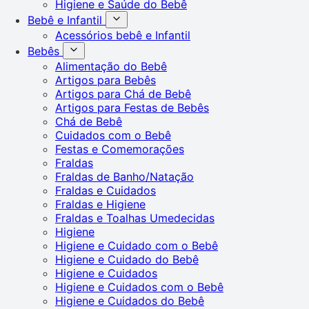
Higiene e Saúde do Bebê
Bebê e Infantil
Acessórios bebê e Infantil
Bebês
Alimentação do Bebê
Artigos para Bebês
Artigos para Chá de Bebê
Artigos para Festas de Bebês
Chá de Bebê
Cuidados com o Bebê
Festas e Comemorações
Fraldas
Fraldas de Banho/Natação
Fraldas e Cuidados
Fraldas e Higiene
Fraldas e Toalhas Umedecidas
Higiene
Higiene e Cuidado com o Bebê
Higiene e Cuidado do Bebê
Higiene e Cuidados
Higiene e Cuidados com o Bebê
Higiene e Cuidados do Bebê