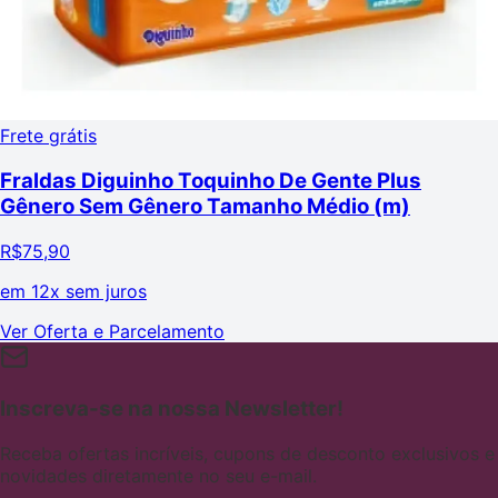
Frete grátis
Fraldas Diguinho Toquinho De Gente Plus
Gênero Sem Gênero Tamanho Médio (m)
R$
75,90
em
12x sem juros
Ver Oferta e Parcelamento
Inscreva-se na nossa Newsletter!
Receba ofertas incríveis, cupons de desconto exclusivos e
novidades diretamente no seu e-mail.