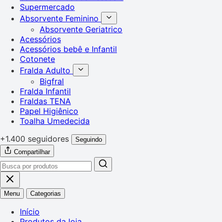
Supermercado
Absorvente Feminino
Absorvente Geriatrico
Acessórios
Acessórios bebê e Infantil
Cotonete
Fralda Adulto
Bigfral
Fralda Infantil
Fraldas TENA
Papel Higiênico
Toalha Umedecida
+1.400 seguidores
Seguindo
Compartilhar
Menu
Categorias
Início
Produtos da loja