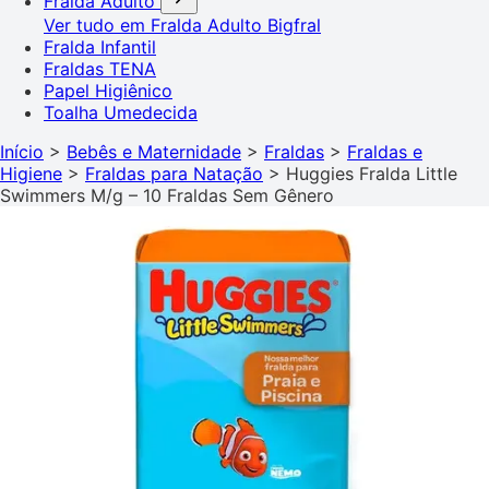
Fralda Adulto
Ver tudo em Fralda Adulto
Bigfral
Fralda Infantil
Fraldas TENA
Papel Higiênico
Toalha Umedecida
Início
>
Bebês e Maternidade
>
Fraldas
>
Fraldas e
Higiene
>
Fraldas para Natação
>
Huggies Fralda Little
Swimmers M/g – 10 Fraldas Sem Gênero