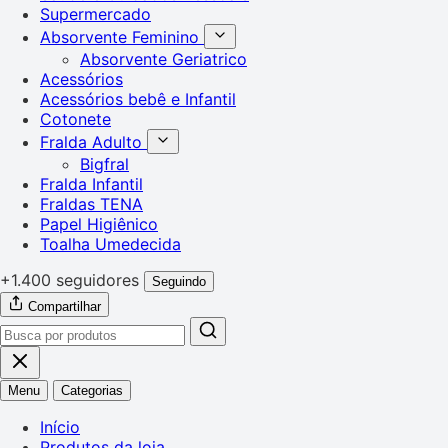
Supermercado
Absorvente Feminino
Absorvente Geriatrico
Acessórios
Acessórios bebê e Infantil
Cotonete
Fralda Adulto
Bigfral
Fralda Infantil
Fraldas TENA
Papel Higiênico
Toalha Umedecida
+1.400 seguidores
Seguindo
Compartilhar
Menu
Categorias
Início
Produtos da loja