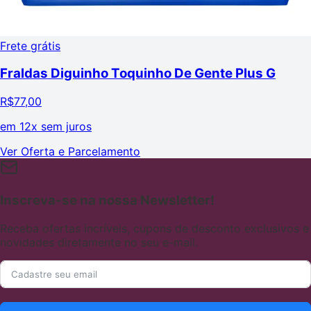
Frete grátis
Fraldas Diguinho Toquinho De Gente Plus G
R$
77,00
em
12x sem juros
Ver Oferta e Parcelamento
Inscreva-se na nossa Newsletter!
Receba ofertas incríveis, cupons de desconto exclusivos e
novidades diretamente no seu e-mail.