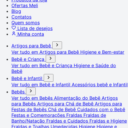
Ofertas Meli
Blog
Contatos
Quem somos
Lista de desejos
Minha conta
Artigos para Bebê
Ver tudo em Artigos para Bebê
Higiene e Bem-estar
Bebê e Criança
Ver tudo em Bebê e Criança
Higiene e Saúde do
Bebê
Bebê e Infantil
Ver tudo em Bebê e Infantil
Acessórios bebê e Infantil
Bebês
Ver tudo em Bebês
Alimentação do Bebê
Artigos
para Bebês
Artigos para Chá de Bebê
Artigos para
Festas de Bebês
Chá de Bebê
Cuidados com o Bebê
Festas e Comemorações
Fraldas
Fraldas de
Banho/Natação
Fraldas e Cuidados
Fraldas e Higiene
Fraldas e Toalhas Umedecidas
Higiene
Higiene e