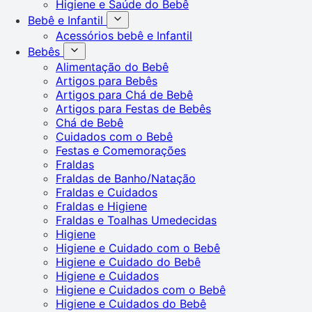
Higiene e Saúde do Bebê
Bebê e Infantil
Acessórios bebê e Infantil
Bebês
Alimentação do Bebê
Artigos para Bebês
Artigos para Chá de Bebê
Artigos para Festas de Bebês
Chá de Bebê
Cuidados com o Bebê
Festas e Comemorações
Fraldas
Fraldas de Banho/Natação
Fraldas e Cuidados
Fraldas e Higiene
Fraldas e Toalhas Umedecidas
Higiene
Higiene e Cuidado com o Bebê
Higiene e Cuidado do Bebê
Higiene e Cuidados
Higiene e Cuidados com o Bebê
Higiene e Cuidados do Bebê