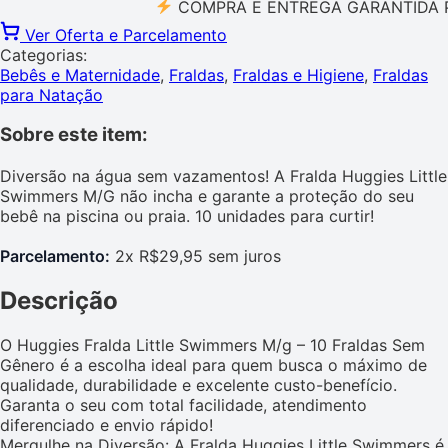
COMPRA E ENTREGA GARANTIDA PELO 
Ver Oferta e Parcelamento
Categorias:
Bebês e Maternidade
,
Fraldas
,
Fraldas e Higiene
,
Fraldas
para Natação
Sobre este item:
Diversão na água sem vazamentos! A Fralda Huggies Little
Swimmers M/G não incha e garante a proteção do seu
bebê na piscina ou praia. 10 unidades para curtir!
Parcelamento:
2x R$29,95 sem juros
Descrição
O Huggies Fralda Little Swimmers M/g – 10 Fraldas Sem
Gênero é a escolha ideal para quem busca o máximo de
qualidade, durabilidade e excelente custo-benefício.
Garanta o seu com total facilidade, atendimento
diferenciado e envio rápido!
Mergulhe na Diversão: A Fralda Huggies Little Swimmers é