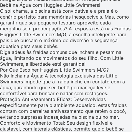
Bebê na Água com Huggies Little Swimmers!
O sol chama, a piscina está convidativa e a praia é o
cenário perfeito para memórias inesquecíveis. Mas, como
garantir que seu pequeno tesouro aproveite cada
mergulho sem preocupações? A resposta está nas Fraldas
Huggies Little Swimmers M/G, a escolha inteligente para
pais que buscam o máximo de diversão e segurança
aquática para seus bebês.
Diga adeus às fraldas comuns que incham e pesam na
água, limitando os movimentos do seu filho. Com Little
Swimmers, a liberdade está garantida!
Por Que Escolher Huggies Little Swimmers M/G?
Não Incha na Água: A tecnologia exclusiva das Little
Swimmers impede que a fralda inche em contato com a
água, garantindo que seu bebê permaneça leve e
confortável para brincar e nadar sem restrições.
Proteção Antivazamento Eficaz: Desenvolvidas
especificamente para o ambiente aquático, estas fraldas
contam com barreiras antivazamento que retêm o cocô,
evitando surpresas indesejadas na piscina ou no mar.
Conforto e Movimento Total: Seu design flexível e
ajustável, com laterais elásticas, permite que o bebê se