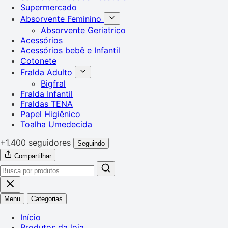
Supermercado
Absorvente Feminino
Absorvente Geriatrico
Acessórios
Acessórios bebê e Infantil
Cotonete
Fralda Adulto
Bigfral
Fralda Infantil
Fraldas TENA
Papel Higiênico
Toalha Umedecida
+1.400 seguidores
Seguindo
Compartilhar
Menu
Categorias
Início
Produtos da loja