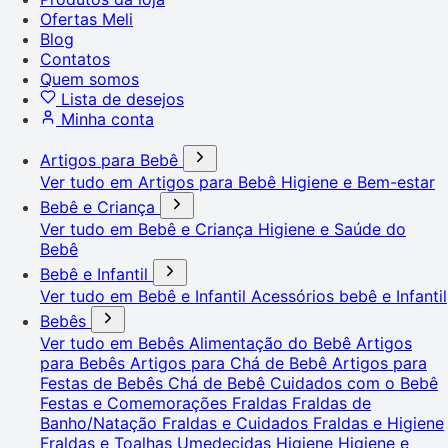
Ofertas Meli
Blog
Contatos
Quem somos
Lista de desejos
Minha conta
Artigos para Bebê
Ver tudo em Artigos para Bebê
Higiene e Bem-estar
Bebê e Criança
Ver tudo em Bebê e Criança
Higiene e Saúde do
Bebê
Bebê e Infantil
Ver tudo em Bebê e Infantil
Acessórios bebê e Infantil
Bebês
Ver tudo em Bebês
Alimentação do Bebê
Artigos
para Bebês
Artigos para Chá de Bebê
Artigos para
Festas de Bebês
Chá de Bebê
Cuidados com o Bebê
Festas e Comemorações
Fraldas
Fraldas de
Banho/Natação
Fraldas e Cuidados
Fraldas e Higiene
Fraldas e Toalhas Umedecidas
Higiene
Higiene e