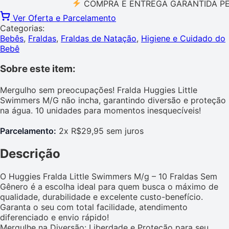
COMPRA E ENTREGA GARANTIDA PELO M
Ver Oferta e Parcelamento
Categorias:
Bebês
,
Fraldas
,
Fraldas de Natação
,
Higiene e Cuidado do
Bebê
Sobre este item:
Mergulho sem preocupações! Fralda Huggies Little
Swimmers M/G não incha, garantindo diversão e proteção
na água. 10 unidades para momentos inesquecíveis!
Parcelamento:
2x R$29,95 sem juros
Descrição
O Huggies Fralda Little Swimmers M/g – 10 Fraldas Sem
Gênero é a escolha ideal para quem busca o máximo de
qualidade, durabilidade e excelente custo-benefício.
Garanta o seu com total facilidade, atendimento
diferenciado e envio rápido!
Mergulhe na Diversão: Liberdade e Proteção para seu