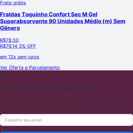
Frete grátis
Fraldas Toquinho Confort Sec M Gel
Superabsorvente 90 Unidades Médio (m) Sem
Gênero
R$
78,50
R$
76,14
3% OFF
em
12x sem juros
Ver Oferta e Parcelamento
Inscreva-se na nossa Newsletter!
Receba ofertas incríveis, cupons de desconto exclusivos e
novidades diretamente no seu e-mail.