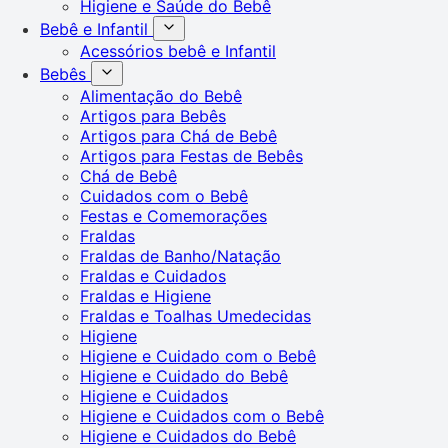
Higiene e Saúde do Bebê
Bebê e Infantil
Acessórios bebê e Infantil
Bebês
Alimentação do Bebê
Artigos para Bebês
Artigos para Chá de Bebê
Artigos para Festas de Bebês
Chá de Bebê
Cuidados com o Bebê
Festas e Comemorações
Fraldas
Fraldas de Banho/Natação
Fraldas e Cuidados
Fraldas e Higiene
Fraldas e Toalhas Umedecidas
Higiene
Higiene e Cuidado com o Bebê
Higiene e Cuidado do Bebê
Higiene e Cuidados
Higiene e Cuidados com o Bebê
Higiene e Cuidados do Bebê