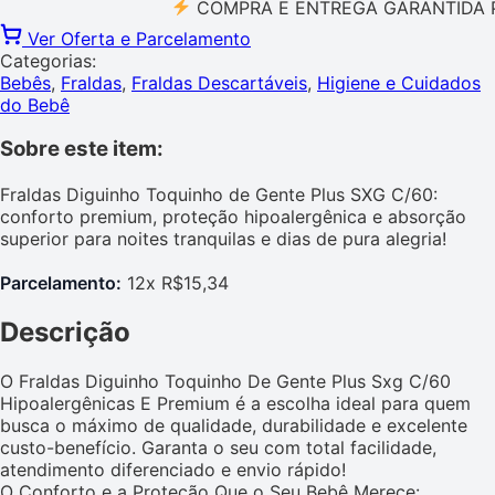
COMPRA E ENTREGA GARANTIDA PELO 
Ver Oferta e Parcelamento
Categorias:
Bebês
,
Fraldas
,
Fraldas Descartáveis
,
Higiene e Cuidados
do Bebê
Sobre este item:
Fraldas Diguinho Toquinho de Gente Plus SXG C/60:
conforto premium, proteção hipoalergênica e absorção
superior para noites tranquilas e dias de pura alegria!
Parcelamento:
12x R$15,34
Descrição
O Fraldas Diguinho Toquinho De Gente Plus Sxg C/60
Hipoalergênicas E Premium é a escolha ideal para quem
busca o máximo de qualidade, durabilidade e excelente
custo-benefício. Garanta o seu com total facilidade,
atendimento diferenciado e envio rápido!
O Conforto e a Proteção Que o Seu Bebê Merece: