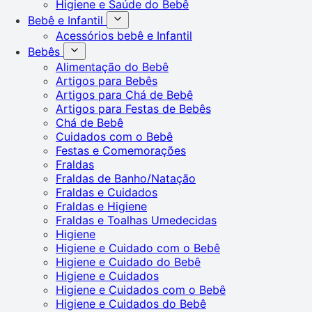
Higiene e Saúde do Bebê
Bebê e Infantil
Acessórios bebê e Infantil
Bebês
Alimentação do Bebê
Artigos para Bebês
Artigos para Chá de Bebê
Artigos para Festas de Bebês
Chá de Bebê
Cuidados com o Bebê
Festas e Comemorações
Fraldas
Fraldas de Banho/Natação
Fraldas e Cuidados
Fraldas e Higiene
Fraldas e Toalhas Umedecidas
Higiene
Higiene e Cuidado com o Bebê
Higiene e Cuidado do Bebê
Higiene e Cuidados
Higiene e Cuidados com o Bebê
Higiene e Cuidados do Bebê