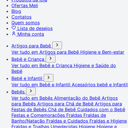
Ofertas Meli
Blog
Contatos
Quem somos
Lista de desejos
Minha conta
Artigos para Bebê
Ver tudo em Artigos para Bebê
Higiene e Bem-estar
Bebê e Criança
Ver tudo em Bebê e Criança
Higiene e Saúde do
Bebê
Bebê e Infantil
Ver tudo em Bebê e Infantil
Acessórios bebê e Infantil
Bebês
Ver tudo em Bebês
Alimentação do Bebê
Artigos
para Bebês
Artigos para Chá de Bebê
Artigos para
Festas de Bebês
Chá de Bebê
Cuidados com o Bebê
Festas e Comemorações
Fraldas
Fraldas de
Banho/Natação
Fraldas e Cuidados
Fraldas e Higiene
Fraldas e Toalhas Umedecidas
Higiene
Higiene e