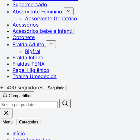
Supermercado
Absorvente Feminino
Absorvente Geriatrico
Acessórios
Acessórios bebê e Infantil
Cotonete
Fralda Adulto
Bigfral
Fralda Infantil
Fraldas TENA
Papel Higiênico
Toalha Umedecida
+1.400 seguidores
Seguindo
Compartilhar
Menu
Categorias
Início
Produtos da loja