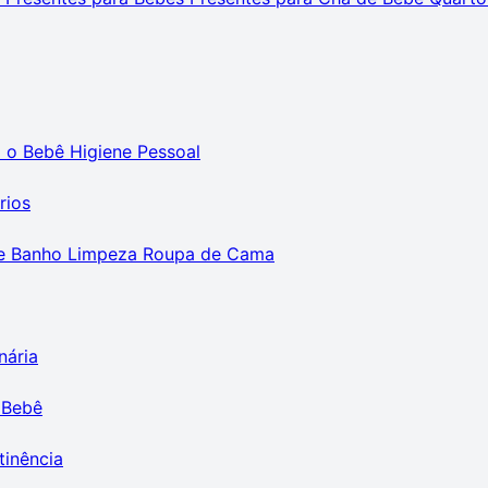
m o Bebê
Higiene Pessoal
rios
e Banho
Limpeza
Roupa de Cama
nária
 Bebê
tinência