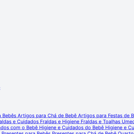
ê
ra Bebês
Artigos para Chá de Bebê
Artigos para Festas de
aldas e Cuidados
Fraldas e Higiene
Fraldas e Toalhas Ume
dados com o Bebê
Higiene e Cuidados do Bebê
Higiene e C
s
Presentes para Bebês
Presentes para Chá de Bebê
Quarto