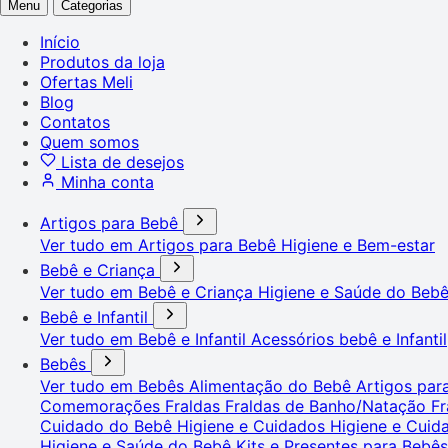
Menu
Categorias
Início
Produtos da loja
Ofertas Meli
Blog
Contatos
Quem somos
Lista de desejos
Minha conta
Artigos para Bebê
Ver tudo em Artigos para Bebê
Higiene e Bem-estar
Bebê e Criança
Ver tudo em Bebê e Criança
Higiene e Saúde do Beb
Bebê e Infantil
Ver tudo em Bebê e Infantil
Acessórios bebê e Infantil
Bebês
Ver tudo em Bebês
Alimentação do Bebê
Artigos pa
Comemorações
Fraldas
Fraldas de Banho/Natação
Fr
Cuidado do Bebê
Higiene e Cuidados
Higiene e Cui
Higiene e Saúde do Bebê
Kits e Presentes para Bebê