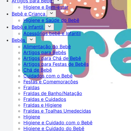
Artigos para Bebê
Higiene e Bem-estar
Bebê e Criança
Higiene e Saúde do Bebê
Bebê e Infantil
Acessórios bebê e Infantil
Bebês
Alimentação do Bebê
Artigos para Bebês
Artigos para Chá de Bebê
Artigos para Festas de Bebês
Chá de Bebê
Cuidados com o Bebê
Festas e Comemorações
Fraldas
Fraldas de Banho/Natação
Fraldas e Cuidados
Fraldas e Higiene
Fraldas e Toalhas Umedecidas
Higiene
Higiene e Cuidado com o Bebê
Higiene e Cuidado do Bebê