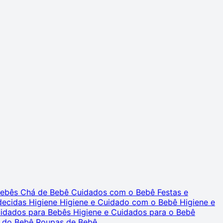
 Bebês
Chá de Bebê
Cuidados com o Bebê
Festas e
decidas
Higiene
Higiene e Cuidado com o Bebê
Higiene e
uidados para Bebês
Higiene e Cuidados para o Bebê
 do Bebê
Roupas de Bebê