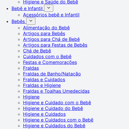
Higiene e Saúde do Bebê
Bebê e Infantil
Acessórios bebê e Infantil
Bebês
Alimentação do Bebê
Artigos para Bebês
Artigos para Chá de Bebê
Artigos para Festas de Bebês
Chá de Bebê
Cuidados com o Bebê
Festas e Comemorações
Fraldas
Fraldas de Banho/Natação
Fraldas e Cuidados
Fraldas e Higiene
Fraldas e Toalhas Umedecidas
Higiene
Higiene e Cuidado com o Bebê
Higiene e Cuidado do Bebê
Higiene e Cuidados
Higiene e Cuidados com o Bebê
Higiene e Cuidados do Bebê