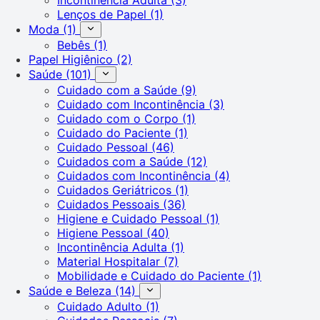
Lenços de Papel
(1)
Moda
(1)
Bebês
(1)
Papel Higiênico
(2)
Saúde
(101)
Cuidado com a Saúde
(9)
Cuidado com Incontinência
(3)
Cuidado com o Corpo
(1)
Cuidado do Paciente
(1)
Cuidado Pessoal
(46)
Cuidados com a Saúde
(12)
Cuidados com Incontinência
(4)
Cuidados Geriátricos
(1)
Cuidados Pessoais
(36)
Higiene e Cuidado Pessoal
(1)
Higiene Pessoal
(40)
Incontinência Adulta
(1)
Material Hospitalar
(7)
Mobilidade e Cuidado do Paciente
(1)
Saúde e Beleza
(14)
Cuidado Adulto
(1)