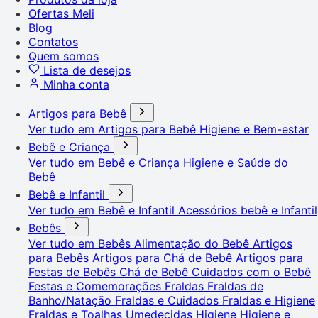
Ofertas Meli
Blog
Contatos
Quem somos
Lista de desejos
Minha conta
Artigos para Bebê
Ver tudo em Artigos para Bebê
Higiene e Bem-estar
Bebê e Criança
Ver tudo em Bebê e Criança
Higiene e Saúde do
Bebê
Bebê e Infantil
Ver tudo em Bebê e Infantil
Acessórios bebê e Infantil
Bebês
Ver tudo em Bebês
Alimentação do Bebê
Artigos
para Bebês
Artigos para Chá de Bebê
Artigos para
Festas de Bebês
Chá de Bebê
Cuidados com o Bebê
Festas e Comemorações
Fraldas
Fraldas de
Banho/Natação
Fraldas e Cuidados
Fraldas e Higiene
Fraldas e Toalhas Umedecidas
Higiene
Higiene e