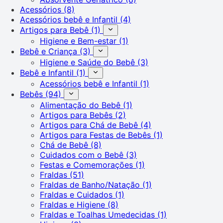
Acessórios
(8)
Acessórios bebê e Infantil
(4)
Artigos para Bebê
(1)
Higiene e Bem-estar
(1)
Bebê e Criança
(3)
Higiene e Saúde do Bebê
(3)
Bebê e Infantil
(1)
Acessórios bebê e Infantil
(1)
Bebês
(94)
Alimentação do Bebê
(1)
Artigos para Bebês
(2)
Artigos para Chá de Bebê
(4)
Artigos para Festas de Bebês
(1)
Chá de Bebê
(8)
Cuidados com o Bebê
(3)
Festas e Comemorações
(1)
Fraldas
(51)
Fraldas de Banho/Natação
(1)
Fraldas e Cuidados
(1)
Fraldas e Higiene
(8)
Fraldas e Toalhas Umedecidas
(1)