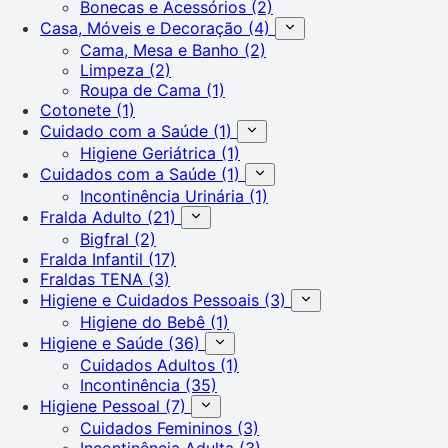
Bonecas e Acessórios
(2)
Casa, Móveis e Decoração
(4)
Cama, Mesa e Banho
(2)
Limpeza
(2)
Roupa de Cama
(1)
Cotonete
(1)
Cuidado com a Saúde
(1)
Higiene Geriátrica
(1)
Cuidados com a Saúde
(1)
Incontinência Urinária
(1)
Fralda Adulto
(21)
Bigfral
(2)
Fralda Infantil
(17)
Fraldas TENA
(3)
Higiene e Cuidados Pessoais
(3)
Higiene do Bebê
(1)
Higiene e Saúde
(36)
Cuidados Adultos
(1)
Incontinência
(35)
Higiene Pessoal
(7)
Cuidados Femininos
(3)
Incontinência Adulta
(3)