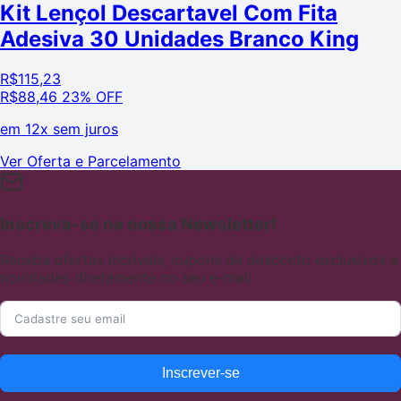
Kit Lençol Descartavel Com Fita
Adesiva 30 Unidades Branco King
R$
115,23
R$
88,46
23% OFF
em
12x sem juros
Ver Oferta e Parcelamento
Inscreva-se na nossa Newsletter!
Receba ofertas incríveis, cupons de desconto exclusivos e
novidades diretamente no seu e-mail.
Inscrever-se