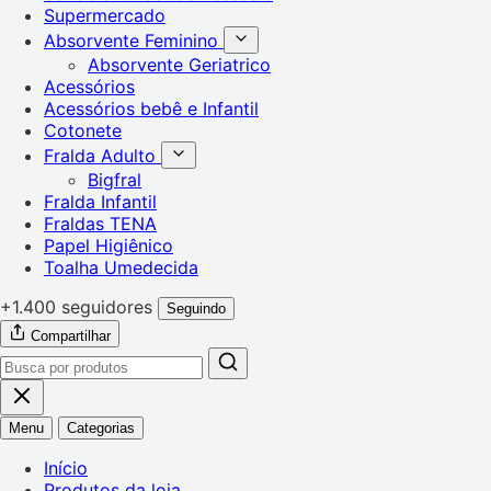
Supermercado
Absorvente Feminino
Absorvente Geriatrico
Acessórios
Acessórios bebê e Infantil
Cotonete
Fralda Adulto
Bigfral
Fralda Infantil
Fraldas TENA
Papel Higiênico
Toalha Umedecida
+1.400 seguidores
Seguindo
Compartilhar
Menu
Categorias
Início
Produtos da loja