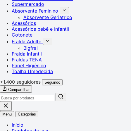
Supermercado
Absorvente Feminino
Absorvente Geriatrico
Acessórios
Acessórios bebê e Infantil
Cotonete
Fralda Adulto
Bigfral
Fralda Infantil
Fraldas TENA
Papel Higiênico
Toalha Umedecida
+1.400 seguidores
Seguindo
Compartilhar
Menu
Categorias
Início
Produtos da loja