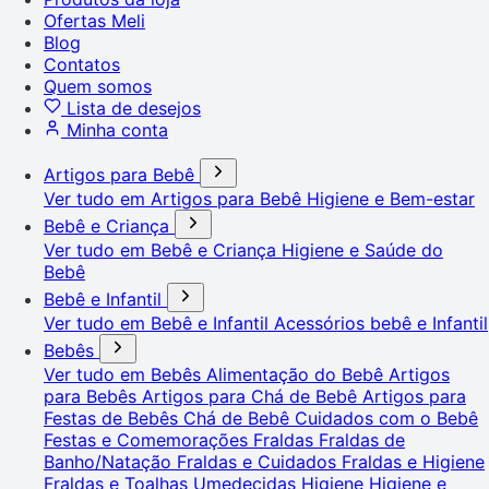
Ofertas Meli
Blog
Contatos
Quem somos
Lista de desejos
Minha conta
Artigos para Bebê
Ver tudo em Artigos para Bebê
Higiene e Bem-estar
Bebê e Criança
Ver tudo em Bebê e Criança
Higiene e Saúde do
Bebê
Bebê e Infantil
Ver tudo em Bebê e Infantil
Acessórios bebê e Infantil
Bebês
Ver tudo em Bebês
Alimentação do Bebê
Artigos
para Bebês
Artigos para Chá de Bebê
Artigos para
Festas de Bebês
Chá de Bebê
Cuidados com o Bebê
Festas e Comemorações
Fraldas
Fraldas de
Banho/Natação
Fraldas e Cuidados
Fraldas e Higiene
Fraldas e Toalhas Umedecidas
Higiene
Higiene e