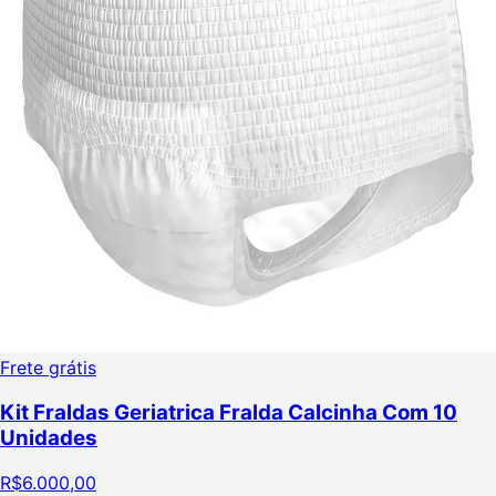
Frete grátis
Kit Fraldas Geriatrica Fralda Calcinha Com 10
Unidades
R$
6.000,00