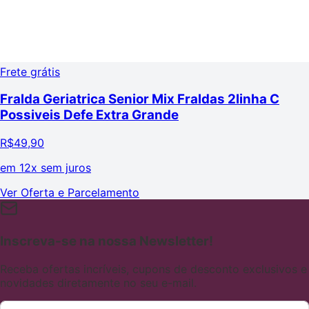
Frete grátis
Fralda Geriatrica Senior Mix Fraldas 2linha C
Possiveis Defe Extra Grande
R$
49,90
em
12x sem juros
Ver Oferta e Parcelamento
Inscreva-se na nossa Newsletter!
Receba ofertas incríveis, cupons de desconto exclusivos e
novidades diretamente no seu e-mail.