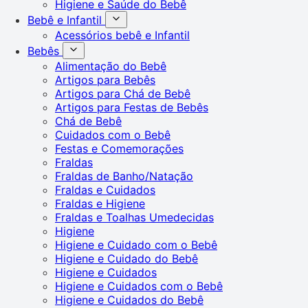
Higiene e Saúde do Bebê
Bebê e Infantil
Acessórios bebê e Infantil
Bebês
Alimentação do Bebê
Artigos para Bebês
Artigos para Chá de Bebê
Artigos para Festas de Bebês
Chá de Bebê
Cuidados com o Bebê
Festas e Comemorações
Fraldas
Fraldas de Banho/Natação
Fraldas e Cuidados
Fraldas e Higiene
Fraldas e Toalhas Umedecidas
Higiene
Higiene e Cuidado com o Bebê
Higiene e Cuidado do Bebê
Higiene e Cuidados
Higiene e Cuidados com o Bebê
Higiene e Cuidados do Bebê