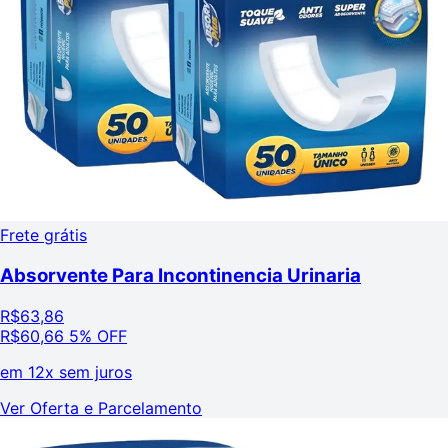
Frete grátis
Absorvente Para Incontinencia Urinaria
R$
63,86
R$
60,66
5% OFF
em
12x sem juros
Ver Oferta e Parcelamento