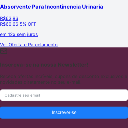
Absorvente Para Incontinencia Urinaria
R$
63,86
R$
60,66
5% OFF
em
12x sem juros
Ver Oferta e Parcelamento
Inscreva-se na nossa Newsletter!
Receba ofertas incríveis, cupons de desconto exclusivos e
novidades diretamente no seu e-mail.
Inscrever-se