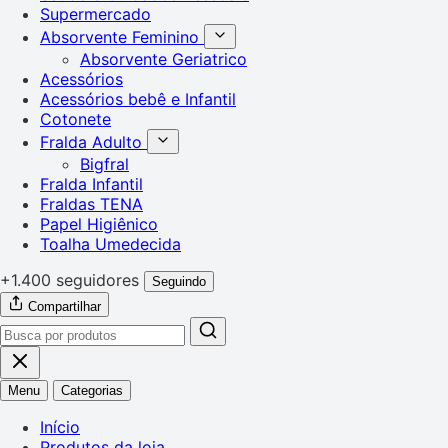
Supermercado
Absorvente Feminino
Absorvente Geriatrico
Acessórios
Acessórios bebê e Infantil
Cotonete
Fralda Adulto
Bigfral
Fralda Infantil
Fraldas TENA
Papel Higiênico
Toalha Umedecida
+1.400 seguidores
Seguindo
Compartilhar
Menu
Categorias
Início
Produtos da loja