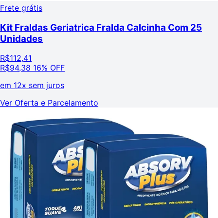
Frete grátis
Kit Fraldas Geriatrica Fralda Calcinha Com 25
Unidades
R$
112,41
R$
94,38
16% OFF
em
12x sem juros
Ver Oferta e Parcelamento