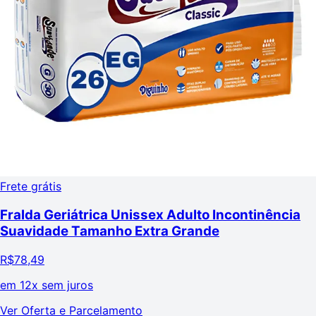
Frete grátis
Fralda Geriátrica Unissex Adulto Incontinência
Suavidade Tamanho Extra Grande
R$
78,49
em
12x sem juros
Ver Oferta e Parcelamento