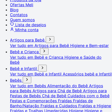
Ofertas Meli
Blog
Contatos
Quem somos
Lista de desejos
Minha conta
Artigos para Bebê
Ver tudo em Artigos para Bebê
Higiene e Bem-estar
Bebê e Criança
Ver tudo em Bebê e Criança
Higiene e Saúde do
Bebê
Bebê e Infantil
Ver tudo em Bebê e Infantil
Acessórios bebê e Infantil
Bebês
Ver tudo em Bebês
Alimentação do Bebê
Artigos
para Bebês
Artigos para Chá de Bebê
Artigos para
Festas de Bebês
Chá de Bebê
Cuidados com o Bebê
Festas e Comemorações
Fraldas
Fraldas de
Banho/Natação
Fraldas e Cuidados
Fraldas e Higiene
Fraldas e Toalhas Umedecidas
Higiene
Higiene e