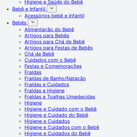
Higiene e Saúde do Bebê
Bebê e Infantil
Acessórios bebê e Infantil
Bebês
Alimentação do Bebê
Artigos para Bebês
Artigos para Chá de Bebê
Artigos para Festas de Bebês
Chá de Bebê
Cuidados com o Bebê
Festas e Comemorações
Fraldas
Fraldas de Banho/Natação
Fraldas e Cuidados
Fraldas e Higiene
Fraldas e Toalhas Umedecidas
Higiene
Higiene e Cuidado com o Bebê
Higiene e Cuidado do Bebê
Higiene e Cuidados
Higiene e Cuidados com o Bebê
Higiene e Cuidados do Bebê