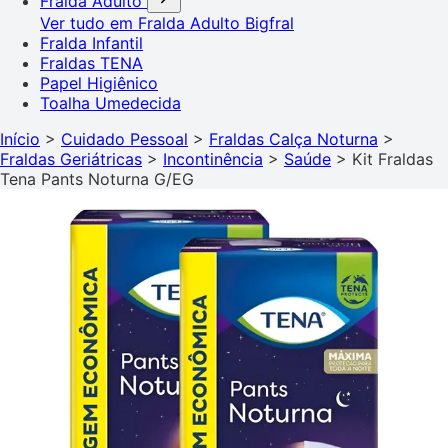
Fralda Adulto
Ver tudo em Fralda Adulto
Bigfral
Fralda Infantil
Fraldas TENA
Papel Higiênico
Toalha Umedecida
Início
>
Cuidado Pessoal
>
Fraldas Calça Noturna
>
Fraldas Geriátricas
>
Incontinência
>
Saúde
>
Kit Fraldas
Tena Pants Noturna G/EG