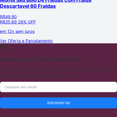
Monte Seu Bolo De Fraldas Com Fralda
Descartavel 60 Fraldas
R$
49,90
R$
35,89
28% OFF
em
12x sem juros
Ver Oferta e Parcelamento
Inscreva-se na nossa Newsletter!
Receba ofertas incríveis, cupons de desconto exclusivos e
novidades diretamente no seu e-mail.
Inscrever-se