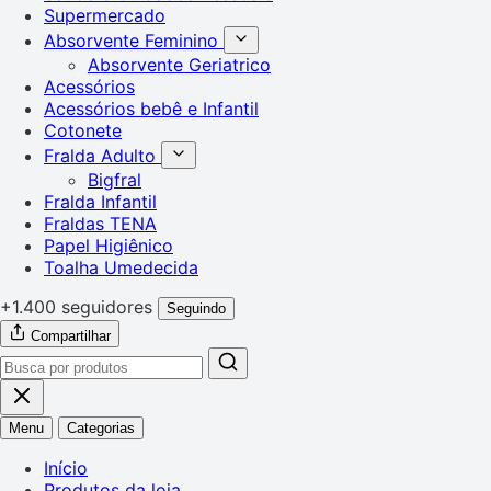
Supermercado
Absorvente Feminino
Absorvente Geriatrico
Acessórios
Acessórios bebê e Infantil
Cotonete
Fralda Adulto
Bigfral
Fralda Infantil
Fraldas TENA
Papel Higiênico
Toalha Umedecida
+1.400 seguidores
Seguindo
Compartilhar
Menu
Categorias
Início
Produtos da loja