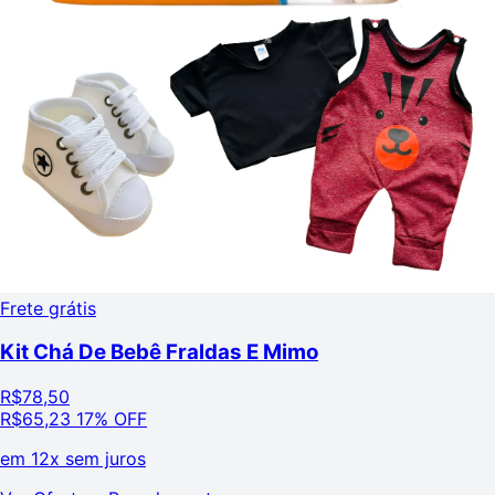
Frete grátis
Kit Chá De Bebê Fraldas E Mimo
R$
78,50
R$
65,23
17% OFF
em
12x sem juros