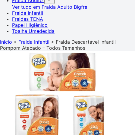
Fralda Adulto
Ver tudo em Fralda Adulto
Bigfral
Fralda Infantil
Fraldas TENA
Papel Higiênico
Toalha Umedecida
Início
>
Fralda Infantil
>
Fralda Descartável Infantil
Pompom Atacado – Todos Tamanhos