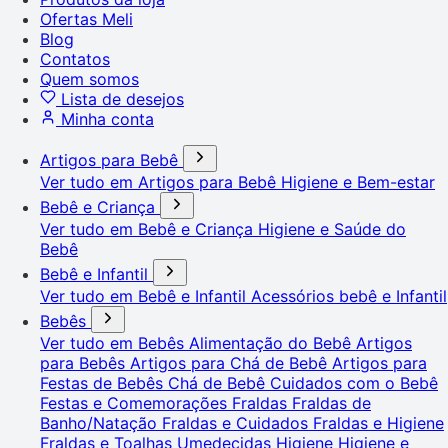
Ofertas Meli
Blog
Contatos
Quem somos
Lista de desejos
Minha conta
Artigos para Bebê
Ver tudo em Artigos para Bebê
Higiene e Bem-estar
Bebê e Criança
Ver tudo em Bebê e Criança
Higiene e Saúde do
Bebê
Bebê e Infantil
Ver tudo em Bebê e Infantil
Acessórios bebê e Infantil
Bebês
Ver tudo em Bebês
Alimentação do Bebê
Artigos
para Bebês
Artigos para Chá de Bebê
Artigos para
Festas de Bebês
Chá de Bebê
Cuidados com o Bebê
Festas e Comemorações
Fraldas
Fraldas de
Banho/Natação
Fraldas e Cuidados
Fraldas e Higiene
Fraldas e Toalhas Umedecidas
Higiene
Higiene e