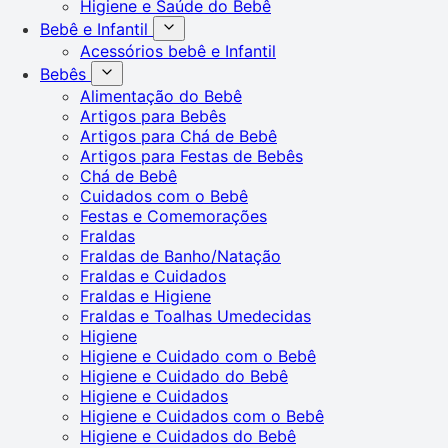
Higiene e Saúde do Bebê
Bebê e Infantil
Acessórios bebê e Infantil
Bebês
Alimentação do Bebê
Artigos para Bebês
Artigos para Chá de Bebê
Artigos para Festas de Bebês
Chá de Bebê
Cuidados com o Bebê
Festas e Comemorações
Fraldas
Fraldas de Banho/Natação
Fraldas e Cuidados
Fraldas e Higiene
Fraldas e Toalhas Umedecidas
Higiene
Higiene e Cuidado com o Bebê
Higiene e Cuidado do Bebê
Higiene e Cuidados
Higiene e Cuidados com o Bebê
Higiene e Cuidados do Bebê