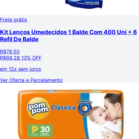
Frete grátis
Kit Lenços Umedecidos 1 Balde Com 400 Uni + 6
Refil De Balde
R$
78,50
R$
68,28
13% OFF
em
12x sem juros
Ver Oferta e Parcelamento