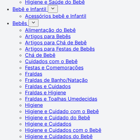
Higiene e Saúde do Bebê
Bebê e Infantil
Acessórios bebê e Infantil
Bebês
Alimentação do Bebê
Artigos para Bebês
Artigos para Chá de Bebê
Artigos para Festas de Bebês
Chá de Bebê
Cuidados com o Bebê
Festas e Comemorações
Fraldas
Fraldas de Banho/Natação
Fraldas e Cuidados
Fraldas e Higiene
Fraldas e Toalhas Umedecidas
Higiene
Higiene e Cuidado com o Bebê
Higiene e Cuidado do Bebê
Higiene e Cuidados
Higiene e Cuidados com o Bebê
Higiene e Cuidados do Bebê