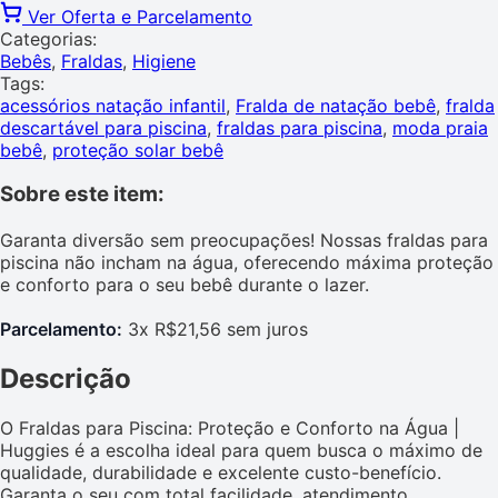
Ver Oferta e Parcelamento
Categorias:
Bebês
,
Fraldas
,
Higiene
Tags:
acessórios natação infantil
,
Fralda de natação bebê
,
fralda
descartável para piscina
,
fraldas para piscina
,
moda praia
bebê
,
proteção solar bebê
Sobre este item:
Garanta diversão sem preocupações! Nossas fraldas para
piscina não incham na água, oferecendo máxima proteção
e conforto para o seu bebê durante o lazer.
Parcelamento:
3x R$21,56 sem juros
Descrição
O Fraldas para Piscina: Proteção e Conforto na Água |
Huggies é a escolha ideal para quem busca o máximo de
qualidade, durabilidade e excelente custo-benefício.
Garanta o seu com total facilidade, atendimento