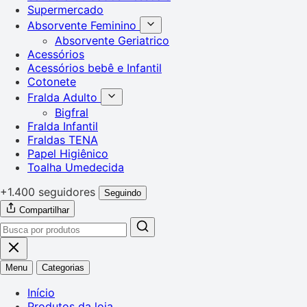
Supermercado
Absorvente Feminino
Absorvente Geriatrico
Acessórios
Acessórios bebê e Infantil
Cotonete
Fralda Adulto
Bigfral
Fralda Infantil
Fraldas TENA
Papel Higiênico
Toalha Umedecida
+1.400 seguidores
Seguindo
Compartilhar
Menu
Categorias
Início
Produtos da loja