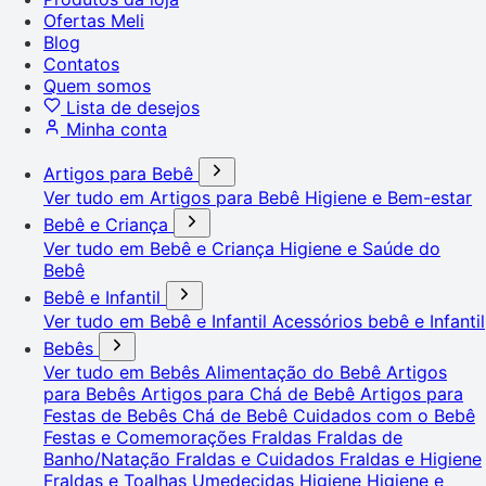
Ofertas Meli
Blog
Contatos
Quem somos
Lista de desejos
Minha conta
Artigos para Bebê
Ver tudo em Artigos para Bebê
Higiene e Bem-estar
Bebê e Criança
Ver tudo em Bebê e Criança
Higiene e Saúde do
Bebê
Bebê e Infantil
Ver tudo em Bebê e Infantil
Acessórios bebê e Infantil
Bebês
Ver tudo em Bebês
Alimentação do Bebê
Artigos
para Bebês
Artigos para Chá de Bebê
Artigos para
Festas de Bebês
Chá de Bebê
Cuidados com o Bebê
Festas e Comemorações
Fraldas
Fraldas de
Banho/Natação
Fraldas e Cuidados
Fraldas e Higiene
Fraldas e Toalhas Umedecidas
Higiene
Higiene e