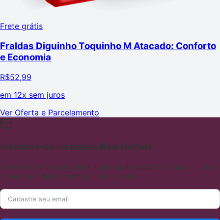
Frete grátis
Fraldas Diguinho Toquinho M Atacado: Conforto
e Economia
R$
52,99
em
12x sem juros
Ver Oferta e Parcelamento
Inscreva-se na nossa Newsletter!
Receba ofertas incríveis, cupons de desconto exclusivos e
novidades diretamente no seu e-mail.