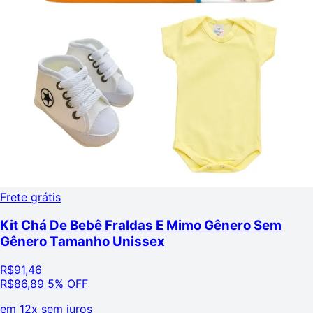
Frete grátis
Kit Chá De Bebê Fraldas E Mimo Gênero Sem
Gênero Tamanho Unissex
R$
91,46
R$
86,89
5% OFF
em
12x sem juros