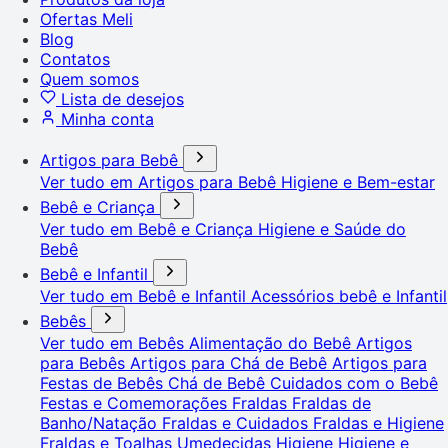
Ofertas Meli
Blog
Contatos
Quem somos
Lista de desejos
Minha conta
Artigos para Bebê
Ver tudo em Artigos para Bebê
Higiene e Bem-estar
Bebê e Criança
Ver tudo em Bebê e Criança
Higiene e Saúde do
Bebê
Bebê e Infantil
Ver tudo em Bebê e Infantil
Acessórios bebê e Infantil
Bebês
Ver tudo em Bebês
Alimentação do Bebê
Artigos
para Bebês
Artigos para Chá de Bebê
Artigos para
Festas de Bebês
Chá de Bebê
Cuidados com o Bebê
Festas e Comemorações
Fraldas
Fraldas de
Banho/Natação
Fraldas e Cuidados
Fraldas e Higiene
Fraldas e Toalhas Umedecidas
Higiene
Higiene e