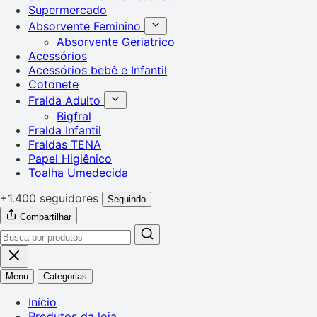
Supermercado
Absorvente Feminino
Absorvente Geriatrico
Acessórios
Acessórios bebê e Infantil
Cotonete
Fralda Adulto
Bigfral
Fralda Infantil
Fraldas TENA
Papel Higiênico
Toalha Umedecida
+1.400 seguidores
Seguindo
Compartilhar
Menu
Categorias
Início
Produtos da loja