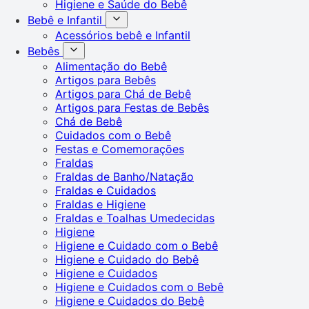
Higiene e Saúde do Bebê
Bebê e Infantil
Acessórios bebê e Infantil
Bebês
Alimentação do Bebê
Artigos para Bebês
Artigos para Chá de Bebê
Artigos para Festas de Bebês
Chá de Bebê
Cuidados com o Bebê
Festas e Comemorações
Fraldas
Fraldas de Banho/Natação
Fraldas e Cuidados
Fraldas e Higiene
Fraldas e Toalhas Umedecidas
Higiene
Higiene e Cuidado com o Bebê
Higiene e Cuidado do Bebê
Higiene e Cuidados
Higiene e Cuidados com o Bebê
Higiene e Cuidados do Bebê