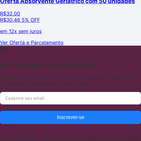
Oferta Absorvente Geriatrico com 50 unidades
R$
32,00
R$
30,46
5% OFF
em
12x sem juros
Ver Oferta e Parcelamento
Inscreva-se na nossa Newsletter!
Receba ofertas incríveis, cupons de desconto exclusivos e
novidades diretamente no seu e-mail.
Inscrever-se
Ao se inscrever, você concorda em receber comunicações