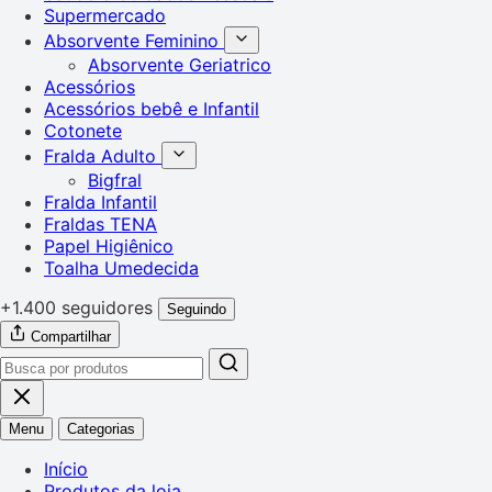
Supermercado
Absorvente Feminino
Absorvente Geriatrico
Acessórios
Acessórios bebê e Infantil
Cotonete
Fralda Adulto
Bigfral
Fralda Infantil
Fraldas TENA
Papel Higiênico
Toalha Umedecida
+1.400 seguidores
Seguindo
Compartilhar
Menu
Categorias
Início
Produtos da loja