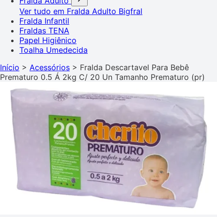
Fralda Adulto
Ver tudo em Fralda Adulto
Bigfral
Fralda Infantil
Fraldas TENA
Papel Higiênico
Toalha Umedecida
Início
>
Acessórios
>
Fralda Descartavel Para Bebê
Prematuro 0.5 Á 2kg C/ 20 Un Tamanho Prematuro (pr)