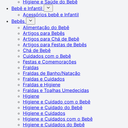
Higiene e Saúde do Bebê
Bebê e Infantil
Acessórios bebê e Infantil
Bebês
Alimentação do Bebê
Artigos para Bebês
Artigos para Chá de Bebê
Artigos para Festas de Bebês
Chá de Bebê
Cuidados com o Bebê
Festas e Comemorações
Fraldas
Fraldas de Banho/Natação
Fraldas e Cuidados
Fraldas e Higiene
Fraldas e Toalhas Umedecidas
Higiene
Higiene e Cuidado com o Bebê
Higiene e Cuidado do Bebê
Higiene e Cuidados
Higiene e Cuidados com o Bebê
Higiene e Cuidados do Bebê