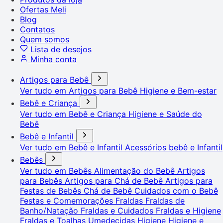
Ofertas Meli
Blog
Contatos
Quem somos
Lista de desejos
Minha conta
Artigos para Bebê
Ver tudo em Artigos para Bebê
Higiene e Bem-estar
Bebê e Criança
Ver tudo em Bebê e Criança
Higiene e Saúde do
Bebê
Bebê e Infantil
Ver tudo em Bebê e Infantil
Acessórios bebê e Infantil
Bebês
Ver tudo em Bebês
Alimentação do Bebê
Artigos
para Bebês
Artigos para Chá de Bebê
Artigos para
Festas de Bebês
Chá de Bebê
Cuidados com o Bebê
Festas e Comemorações
Fraldas
Fraldas de
Banho/Natação
Fraldas e Cuidados
Fraldas e Higiene
Fraldas e Toalhas Umedecidas
Higiene
Higiene e