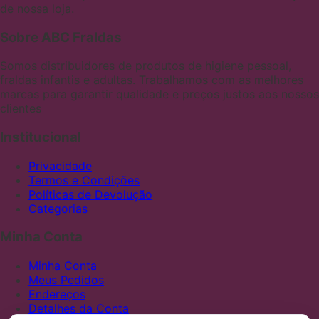
de nossa loja.
Sobre ABC Fraldas
Somos distribuidores de produtos de higiene pessoal,
fraldas infantis e adultas. Trabalhamos com as melhores
marcas para garantir qualidade e preços justos aos nossos
clientes
Institucional
Privacidade
Termos e Condições
Políticas de Devolução
Categorias
Minha Conta
Minha Conta
Meus Pedidos
Endereços
Detalhes da Conta