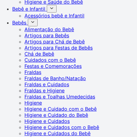
Higiene e Saúde do Bebê
Bebê e Infantil
Acessórios bebê e Infantil
Bebês
Alimentação do Bebê
Artigos para Bebês
Artigos para Chá de Bebê
Artigos para Festas de Bebês
Chá de Bebê
Cuidados com o Bebê
Festas e Comemorações
Fraldas
Fraldas de Banho/Natação
Fraldas e Cuidados
Fraldas e Higiene
Fraldas e Toalhas Umedecidas
Higiene
Higiene e Cuidado com o Bebê
Higiene e Cuidado do Bebê
Higiene e Cuidados
Higiene e Cuidados com o Bebê
Higiene e Cuidados do Bebê