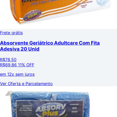
Frete grátis
Absorvente Geriátrico Adultcare Com Fita
Adesiva 20 Unid
R$
78,50
R$
69,86
11% OFF
em
12x sem juros
Ver Oferta e Parcelamento