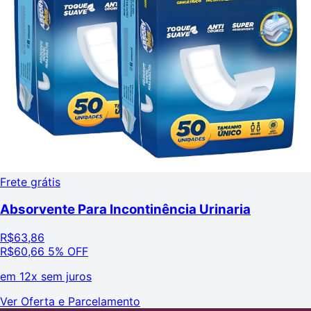
Frete grátis
Absorvente Para Incontinência Urinaria
R$
63,86
R$
60,66
5% OFF
em
12x sem juros
Ver Oferta e Parcelamento