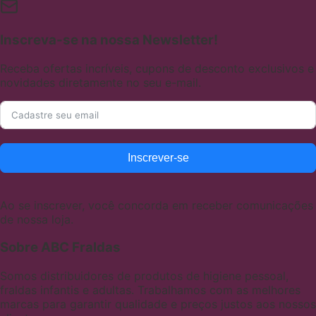
Inscreva-se na nossa Newsletter!
Receba ofertas incríveis, cupons de desconto exclusivos e
novidades diretamente no seu e-mail.
Inscrever-se
Ao se inscrever, você concorda em receber comunicações
de nossa loja.
Sobre ABC Fraldas
Somos distribuidores de produtos de higiene pessoal,
fraldas infantis e adultas. Trabalhamos com as melhores
marcas para garantir qualidade e preços justos aos nossos