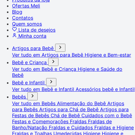
Ofertas Meli
Blog
Contatos
Quem somos
Lista de desejos
Minha conta
Artigos para Bebê
Ver tudo em Artigos para Bebê
Higiene e Bem-estar
Bebê e Criança
Ver tudo em Bebê e Criança
Higiene e Saúde do
Bebê
Bebê e Infantil
Ver tudo em Bebê e Infantil
Acessórios bebê e Infantil
Bebês
Ver tudo em Bebês
Alimentação do Bebê
Artigos
para Bebês
Artigos para Chá de Bebê
Artigos para
Festas de Bebês
Chá de Bebê
Cuidados com o Bebê
Festas e Comemorações
Fraldas
Fraldas de
Banho/Natação
Fraldas e Cuidados
Fraldas e Higiene
Fraldas e Toalhas Umedecidas
Higiene
Higiene e