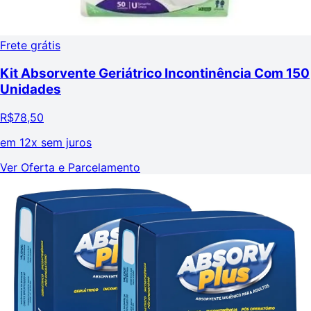
Frete grátis
Kit Absorvente Geriátrico Incontinência Com 150
Unidades
R$
78,50
em
12x sem juros
Ver Oferta e Parcelamento