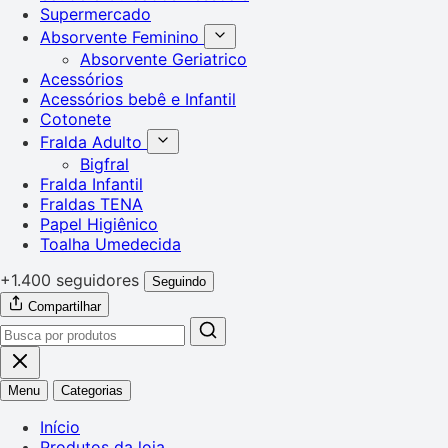
Supermercado
Absorvente Feminino
Absorvente Geriatrico
Acessórios
Acessórios bebê e Infantil
Cotonete
Fralda Adulto
Bigfral
Fralda Infantil
Fraldas TENA
Papel Higiênico
Toalha Umedecida
+1.400 seguidores
Seguindo
Compartilhar
Menu
Categorias
Início
Produtos da loja