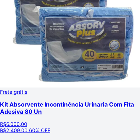
Frete grátis
Kit Absorvente Incontinência Urinaria Com Fita
Adesiva 80 Un
R$
6.000,00
R$
2.409,00
60% OFF