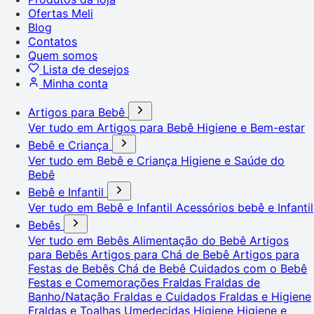
Ofertas Meli
Blog
Contatos
Quem somos
Lista de desejos
Minha conta
Artigos para Bebê
Ver tudo em Artigos para Bebê
Higiene e Bem-estar
Bebê e Criança
Ver tudo em Bebê e Criança
Higiene e Saúde do
Bebê
Bebê e Infantil
Ver tudo em Bebê e Infantil
Acessórios bebê e Infantil
Bebês
Ver tudo em Bebês
Alimentação do Bebê
Artigos
para Bebês
Artigos para Chá de Bebê
Artigos para
Festas de Bebês
Chá de Bebê
Cuidados com o Bebê
Festas e Comemorações
Fraldas
Fraldas de
Banho/Natação
Fraldas e Cuidados
Fraldas e Higiene
Fraldas e Toalhas Umedecidas
Higiene
Higiene e