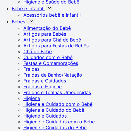
Higiene e Saúde do Bebê
Bebê e Infantil
Acessórios bebê e Infantil
Bebês
Alimentação do Bebê
Artigos para Bebês
Artigos para Chá de Bebê
Artigos para Festas de Bebês
Chá de Bebê
Cuidados com o Bebê
Festas e Comemorações
Fraldas
Fraldas de Banho/Natação
Fraldas e Cuidados
Fraldas e Higiene
Fraldas e Toalhas Umedecidas
Higiene
Higiene e Cuidado com o Bebê
Higiene e Cuidado do Bebê
Higiene e Cuidados
Higiene e Cuidados com o Bebê
Higiene e Cuidados do Bebê