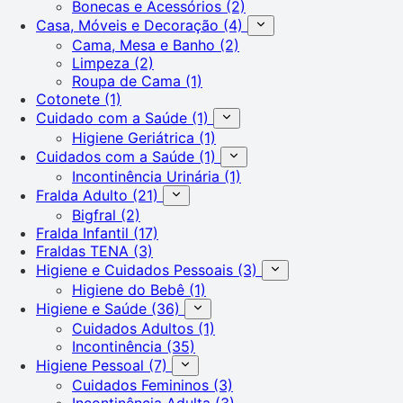
Bonecas e Acessórios
(2)
Casa, Móveis e Decoração
(4)
Cama, Mesa e Banho
(2)
Limpeza
(2)
Roupa de Cama
(1)
Cotonete
(1)
Cuidado com a Saúde
(1)
Higiene Geriátrica
(1)
Cuidados com a Saúde
(1)
Incontinência Urinária
(1)
Fralda Adulto
(21)
Bigfral
(2)
Fralda Infantil
(17)
Fraldas TENA
(3)
Higiene e Cuidados Pessoais
(3)
Higiene do Bebê
(1)
Higiene e Saúde
(36)
Cuidados Adultos
(1)
Incontinência
(35)
Higiene Pessoal
(7)
Cuidados Femininos
(3)
Incontinência Adulta
(3)