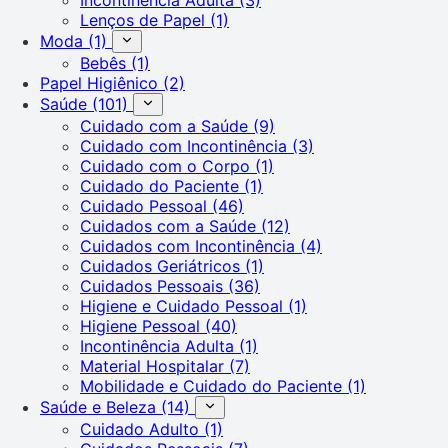
Lenços de Papel
(1)
Moda
(1)
Bebês
(1)
Papel Higiênico
(2)
Saúde
(101)
Cuidado com a Saúde
(9)
Cuidado com Incontinência
(3)
Cuidado com o Corpo
(1)
Cuidado do Paciente
(1)
Cuidado Pessoal
(46)
Cuidados com a Saúde
(12)
Cuidados com Incontinência
(4)
Cuidados Geriátricos
(1)
Cuidados Pessoais
(36)
Higiene e Cuidado Pessoal
(1)
Higiene Pessoal
(40)
Incontinência Adulta
(1)
Material Hospitalar
(7)
Mobilidade e Cuidado do Paciente
(1)
Saúde e Beleza
(14)
Cuidado Adulto
(1)