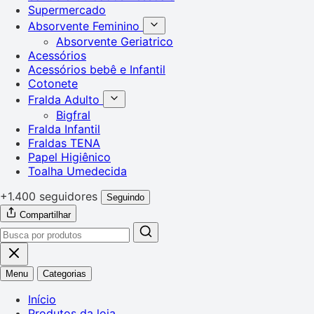
Supermercado
Absorvente Feminino
Absorvente Geriatrico
Acessórios
Acessórios bebê e Infantil
Cotonete
Fralda Adulto
Bigfral
Fralda Infantil
Fraldas TENA
Papel Higiênico
Toalha Umedecida
+1.400 seguidores
Seguindo
Compartilhar
Menu
Categorias
Início
Produtos da loja