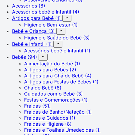
Acessórios
(8)
Acessórios bebê e Infantil
(4)
Artigos para Bebê
(1)
Higiene e Bem-estar
(1)
Bebê e Criança
(3)
Higiene e Saúde do Bebê
(3)
Bebê e Infantil
(1)
Acessórios bebê e Infantil
(1)
Bebês
(94)
Alimentação do Bebê
(1)
Artigos para Bebês
(2)
Artigos para Chá de Bebê
(4)
Artigos para Festas de Bebês
(1)
Chá de Bebê
(8)
Cuidados com o Bebê
(3)
Festas e Comemorações
(1)
Fraldas
(51)
Fraldas de Banho/Natação
(1)
Fraldas e Cuidados
(1)
Fraldas e Higiene
(8)
Fraldas e Toalhas Umedecidas
(1)