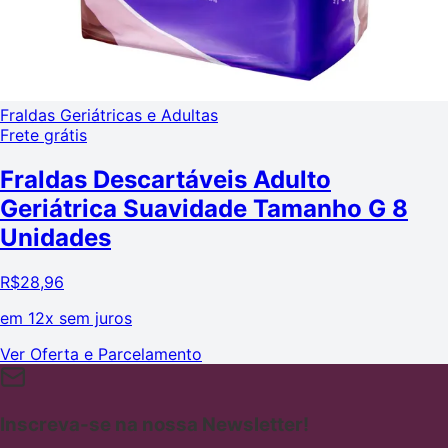
Fraldas Geriátricas e Adultas
Frete grátis
Fraldas Descartáveis Adulto
Geriátrica Suavidade Tamanho G 8
Unidades
R$
28,96
em
12x sem juros
Ver Oferta e Parcelamento
Inscreva-se na nossa Newsletter!