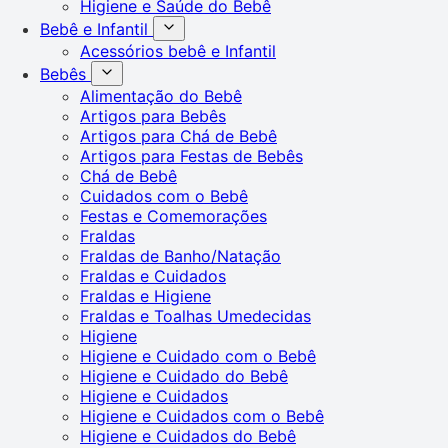
Higiene e Saúde do Bebê
Bebê e Infantil
Acessórios bebê e Infantil
Bebês
Alimentação do Bebê
Artigos para Bebês
Artigos para Chá de Bebê
Artigos para Festas de Bebês
Chá de Bebê
Cuidados com o Bebê
Festas e Comemorações
Fraldas
Fraldas de Banho/Natação
Fraldas e Cuidados
Fraldas e Higiene
Fraldas e Toalhas Umedecidas
Higiene
Higiene e Cuidado com o Bebê
Higiene e Cuidado do Bebê
Higiene e Cuidados
Higiene e Cuidados com o Bebê
Higiene e Cuidados do Bebê