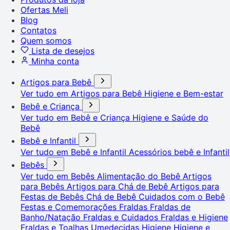
Ofertas Meli
Blog
Contatos
Quem somos
Lista de desejos
Minha conta
Artigos para Bebê
Ver tudo em Artigos para Bebê
Higiene e Bem-estar
Bebê e Criança
Ver tudo em Bebê e Criança
Higiene e Saúde do
Bebê
Bebê e Infantil
Ver tudo em Bebê e Infantil
Acessórios bebê e Infantil
Bebês
Ver tudo em Bebês
Alimentação do Bebê
Artigos
para Bebês
Artigos para Chá de Bebê
Artigos para
Festas de Bebês
Chá de Bebê
Cuidados com o Bebê
Festas e Comemorações
Fraldas
Fraldas de
Banho/Natação
Fraldas e Cuidados
Fraldas e Higiene
Fraldas e Toalhas Umedecidas
Higiene
Higiene e