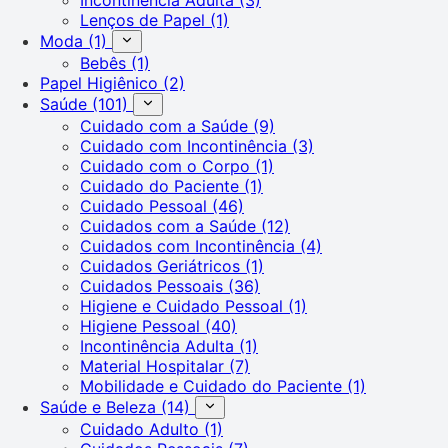
Lenços de Papel
(1)
Moda
(1)
Bebês
(1)
Papel Higiênico
(2)
Saúde
(101)
Cuidado com a Saúde
(9)
Cuidado com Incontinência
(3)
Cuidado com o Corpo
(1)
Cuidado do Paciente
(1)
Cuidado Pessoal
(46)
Cuidados com a Saúde
(12)
Cuidados com Incontinência
(4)
Cuidados Geriátricos
(1)
Cuidados Pessoais
(36)
Higiene e Cuidado Pessoal
(1)
Higiene Pessoal
(40)
Incontinência Adulta
(1)
Material Hospitalar
(7)
Mobilidade e Cuidado do Paciente
(1)
Saúde e Beleza
(14)
Cuidado Adulto
(1)