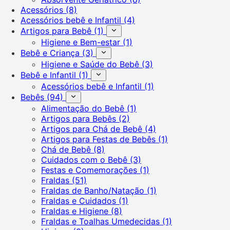
Acessórios
(8)
Acessórios bebê e Infantil
(4)
Artigos para Bebê
(1)
Higiene e Bem-estar
(1)
Bebê e Criança
(3)
Higiene e Saúde do Bebê
(3)
Bebê e Infantil
(1)
Acessórios bebê e Infantil
(1)
Bebês
(94)
Alimentação do Bebê
(1)
Artigos para Bebês
(2)
Artigos para Chá de Bebê
(4)
Artigos para Festas de Bebês
(1)
Chá de Bebê
(8)
Cuidados com o Bebê
(3)
Festas e Comemorações
(1)
Fraldas
(51)
Fraldas de Banho/Natação
(1)
Fraldas e Cuidados
(1)
Fraldas e Higiene
(8)
Fraldas e Toalhas Umedecidas
(1)