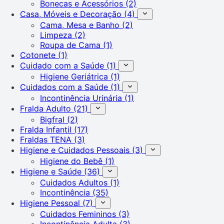
Bonecas e Acessórios
(2)
Casa, Móveis e Decoração
(4)
Cama, Mesa e Banho
(2)
Limpeza
(2)
Roupa de Cama
(1)
Cotonete
(1)
Cuidado com a Saúde
(1)
Higiene Geriátrica
(1)
Cuidados com a Saúde
(1)
Incontinência Urinária
(1)
Fralda Adulto
(21)
Bigfral
(2)
Fralda Infantil
(17)
Fraldas TENA
(3)
Higiene e Cuidados Pessoais
(3)
Higiene do Bebê
(1)
Higiene e Saúde
(36)
Cuidados Adultos
(1)
Incontinência
(35)
Higiene Pessoal
(7)
Cuidados Femininos
(3)
Incontinência Adulta
(3)