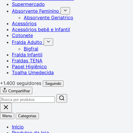
Supermercado
Absorvente Feminino
Absorvente Geriatrico
Acessórios
Acessórios bebê e Infantil
Cotonete
Fralda Adulto
Bigfral
Fralda Infantil
Fraldas TENA
Papel Higiênico
Toalha Umedecida
+1.400 seguidores
Seguindo
Compartilhar
Menu
Categorias
Início
Produtos da loja