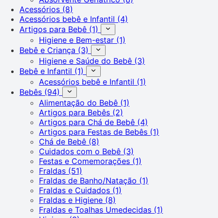
Acessórios
(8)
Acessórios bebê e Infantil
(4)
Artigos para Bebê
(1)
Higiene e Bem-estar
(1)
Bebê e Criança
(3)
Higiene e Saúde do Bebê
(3)
Bebê e Infantil
(1)
Acessórios bebê e Infantil
(1)
Bebês
(94)
Alimentação do Bebê
(1)
Artigos para Bebês
(2)
Artigos para Chá de Bebê
(4)
Artigos para Festas de Bebês
(1)
Chá de Bebê
(8)
Cuidados com o Bebê
(3)
Festas e Comemorações
(1)
Fraldas
(51)
Fraldas de Banho/Natação
(1)
Fraldas e Cuidados
(1)
Fraldas e Higiene
(8)
Fraldas e Toalhas Umedecidas
(1)