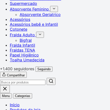
Supermercado
Absorvente Feminino
Absorvente Geriatrico
Acessórios
Acessórios bebê e Infantil
Cotonete
Fralda Adulto
Bigfral
Fralda Infantil
Fraldas TENA
Papel Higiênico
Toalha Umedecida
+1.400 seguidores
Seguindo
Compartilhar
Menu
Categorias
Início
Produtos da loja