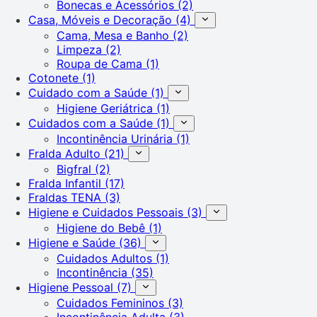
Bonecas e Acessórios
(2)
Casa, Móveis e Decoração
(4)
Cama, Mesa e Banho
(2)
Limpeza
(2)
Roupa de Cama
(1)
Cotonete
(1)
Cuidado com a Saúde
(1)
Higiene Geriátrica
(1)
Cuidados com a Saúde
(1)
Incontinência Urinária
(1)
Fralda Adulto
(21)
Bigfral
(2)
Fralda Infantil
(17)
Fraldas TENA
(3)
Higiene e Cuidados Pessoais
(3)
Higiene do Bebê
(1)
Higiene e Saúde
(36)
Cuidados Adultos
(1)
Incontinência
(35)
Higiene Pessoal
(7)
Cuidados Femininos
(3)
Incontinência Adulta
(3)