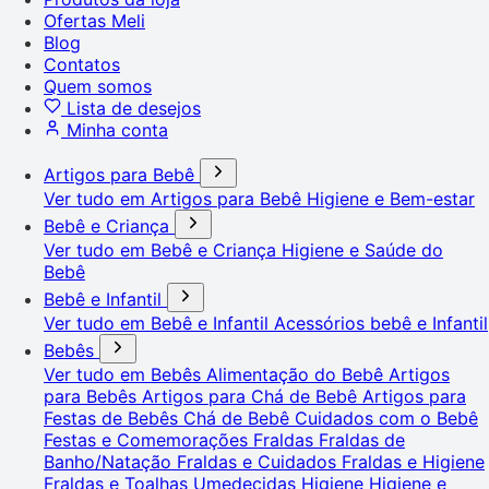
Ofertas Meli
Blog
Contatos
Quem somos
Lista de desejos
Minha conta
Artigos para Bebê
Ver tudo em Artigos para Bebê
Higiene e Bem-estar
Bebê e Criança
Ver tudo em Bebê e Criança
Higiene e Saúde do
Bebê
Bebê e Infantil
Ver tudo em Bebê e Infantil
Acessórios bebê e Infantil
Bebês
Ver tudo em Bebês
Alimentação do Bebê
Artigos
para Bebês
Artigos para Chá de Bebê
Artigos para
Festas de Bebês
Chá de Bebê
Cuidados com o Bebê
Festas e Comemorações
Fraldas
Fraldas de
Banho/Natação
Fraldas e Cuidados
Fraldas e Higiene
Fraldas e Toalhas Umedecidas
Higiene
Higiene e