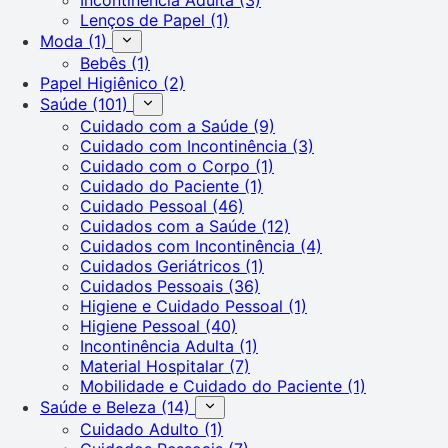
Lenços de Papel
(1)
Moda
(1)
Bebês
(1)
Papel Higiênico
(2)
Saúde
(101)
Cuidado com a Saúde
(9)
Cuidado com Incontinência
(3)
Cuidado com o Corpo
(1)
Cuidado do Paciente
(1)
Cuidado Pessoal
(46)
Cuidados com a Saúde
(12)
Cuidados com Incontinência
(4)
Cuidados Geriátricos
(1)
Cuidados Pessoais
(36)
Higiene e Cuidado Pessoal
(1)
Higiene Pessoal
(40)
Incontinência Adulta
(1)
Material Hospitalar
(7)
Mobilidade e Cuidado do Paciente
(1)
Saúde e Beleza
(14)
Cuidado Adulto
(1)