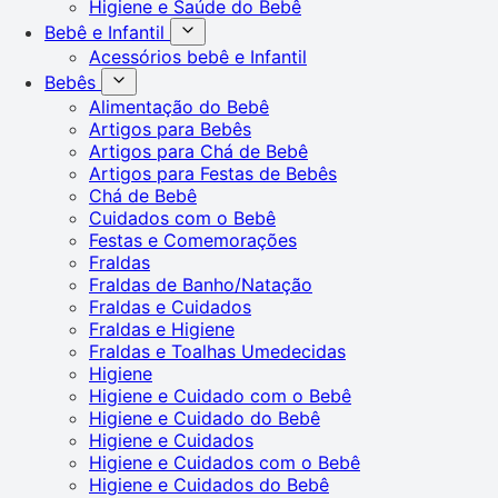
Higiene e Saúde do Bebê
Bebê e Infantil
Acessórios bebê e Infantil
Bebês
Alimentação do Bebê
Artigos para Bebês
Artigos para Chá de Bebê
Artigos para Festas de Bebês
Chá de Bebê
Cuidados com o Bebê
Festas e Comemorações
Fraldas
Fraldas de Banho/Natação
Fraldas e Cuidados
Fraldas e Higiene
Fraldas e Toalhas Umedecidas
Higiene
Higiene e Cuidado com o Bebê
Higiene e Cuidado do Bebê
Higiene e Cuidados
Higiene e Cuidados com o Bebê
Higiene e Cuidados do Bebê