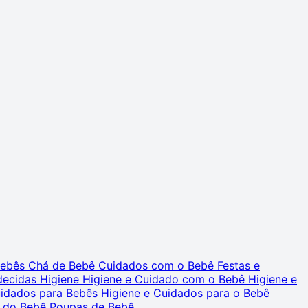
 Bebês
Chá de Bebê
Cuidados com o Bebê
Festas e
decidas
Higiene
Higiene e Cuidado com o Bebê
Higiene e
uidados para Bebês
Higiene e Cuidados para o Bebê
 do Bebê
Roupas de Bebê