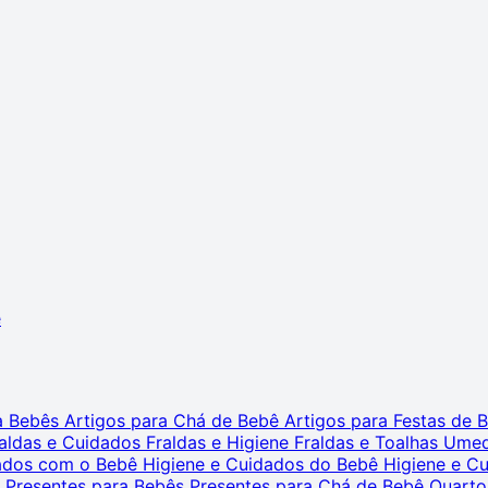
ê
ra Bebês
Artigos para Chá de Bebê
Artigos para Festas de
aldas e Cuidados
Fraldas e Higiene
Fraldas e Toalhas Ume
dados com o Bebê
Higiene e Cuidados do Bebê
Higiene e C
s
Presentes para Bebês
Presentes para Chá de Bebê
Quarto