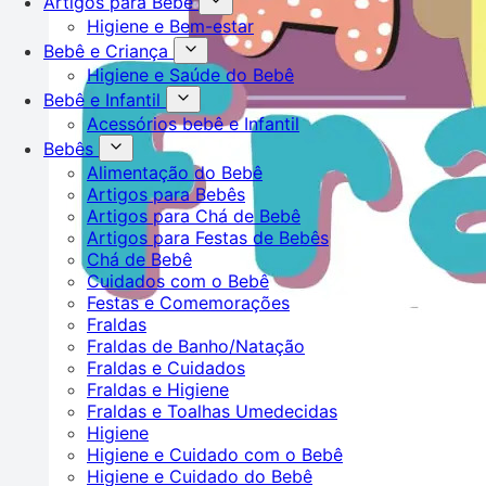
Artigos para Bebê
Higiene e Bem-estar
Bebê e Criança
Higiene e Saúde do Bebê
Bebê e Infantil
Acessórios bebê e Infantil
Bebês
Alimentação do Bebê
Artigos para Bebês
Artigos para Chá de Bebê
Artigos para Festas de Bebês
Chá de Bebê
Cuidados com o Bebê
Festas e Comemorações
Fraldas
Fraldas de Banho/Natação
Fraldas e Cuidados
Fraldas e Higiene
Fraldas e Toalhas Umedecidas
Higiene
Higiene e Cuidado com o Bebê
Higiene e Cuidado do Bebê