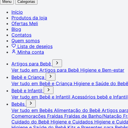
Menu
Categorias
Início
Produtos da loja
Ofertas Meli
Blog
Contatos
Quem somos
Lista de desejos
Minha conta
Artigos para Bebê
Ver tudo em Artigos para Bebê
Higiene e Bem-estar
Bebê e Criança
Ver tudo em Bebê e Criança
Higiene e Saúde do Beb
Bebê e Infantil
Ver tudo em Bebê e Infantil
Acessórios bebê e Infantil
Bebês
Ver tudo em Bebês
Alimentação do Bebê
Artigos pa
Comemorações
Fraldas
Fraldas de Banho/Natação
Fr
Cuidado do Bebê
Higiene e Cuidados
Higiene e Cui
Higiene e Saúde do Bebê
Kits e Presentes para Bebê