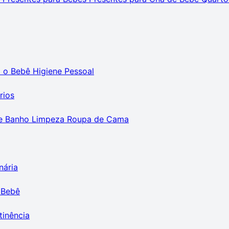
m o Bebê
Higiene Pessoal
rios
e Banho
Limpeza
Roupa de Cama
nária
 Bebê
tinência