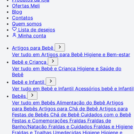
Ofertas Meli
Blog
Contatos
Quem somos
Lista de desejos
Minha conta
Artigos para Bebê
Ver tudo em Artigos para Bebê
Higiene e Bem-estar
Bebê e Criança
Ver tudo em Bebê e Criança
Higiene e Saúde do
Bebê
Bebê e Infantil
Ver tudo em Bebê e Infantil
Acessórios bebê e Infantil
Bebês
Ver tudo em Bebês
Alimentação do Bebê
Artigos
para Bebês
Artigos para Chá de Bebê
Artigos para
Festas de Bebês
Chá de Bebê
Cuidados com o Bebê
Festas e Comemorações
Fraldas
Fraldas de
Banho/Natação
Fraldas e Cuidados
Fraldas e Higiene
Fraldas e Toalhas Umedecidas
Higiene
Higiene e