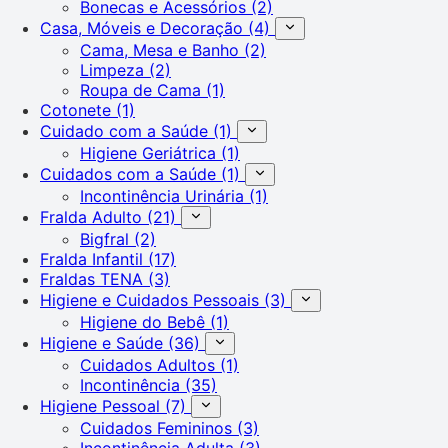
Bonecas e Acessórios
(2)
Casa, Móveis e Decoração
(4)
Cama, Mesa e Banho
(2)
Limpeza
(2)
Roupa de Cama
(1)
Cotonete
(1)
Cuidado com a Saúde
(1)
Higiene Geriátrica
(1)
Cuidados com a Saúde
(1)
Incontinência Urinária
(1)
Fralda Adulto
(21)
Bigfral
(2)
Fralda Infantil
(17)
Fraldas TENA
(3)
Higiene e Cuidados Pessoais
(3)
Higiene do Bebê
(1)
Higiene e Saúde
(36)
Cuidados Adultos
(1)
Incontinência
(35)
Higiene Pessoal
(7)
Cuidados Femininos
(3)
Incontinência Adulta
(3)