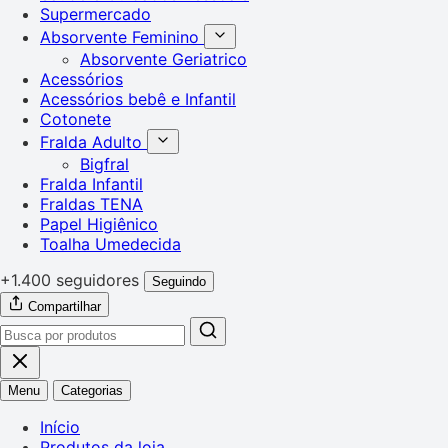
Supermercado
Absorvente Feminino
Absorvente Geriatrico
Acessórios
Acessórios bebê e Infantil
Cotonete
Fralda Adulto
Bigfral
Fralda Infantil
Fraldas TENA
Papel Higiênico
Toalha Umedecida
+1.400 seguidores
Seguindo
Compartilhar
Menu
Categorias
Início
Produtos da loja