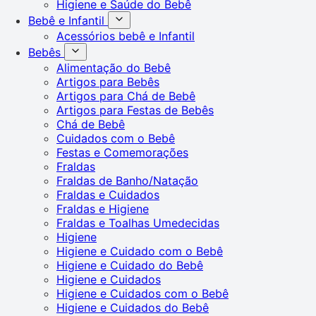
Higiene e Saúde do Bebê
Bebê e Infantil
Acessórios bebê e Infantil
Bebês
Alimentação do Bebê
Artigos para Bebês
Artigos para Chá de Bebê
Artigos para Festas de Bebês
Chá de Bebê
Cuidados com o Bebê
Festas e Comemorações
Fraldas
Fraldas de Banho/Natação
Fraldas e Cuidados
Fraldas e Higiene
Fraldas e Toalhas Umedecidas
Higiene
Higiene e Cuidado com o Bebê
Higiene e Cuidado do Bebê
Higiene e Cuidados
Higiene e Cuidados com o Bebê
Higiene e Cuidados do Bebê