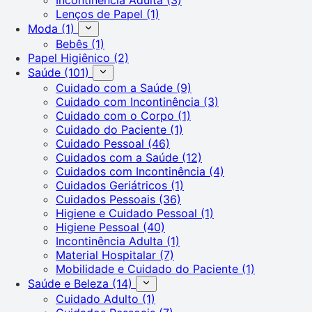
Lenços de Papel
(1)
Moda
(1)
Bebês
(1)
Papel Higiênico
(2)
Saúde
(101)
Cuidado com a Saúde
(9)
Cuidado com Incontinência
(3)
Cuidado com o Corpo
(1)
Cuidado do Paciente
(1)
Cuidado Pessoal
(46)
Cuidados com a Saúde
(12)
Cuidados com Incontinência
(4)
Cuidados Geriátricos
(1)
Cuidados Pessoais
(36)
Higiene e Cuidado Pessoal
(1)
Higiene Pessoal
(40)
Incontinência Adulta
(1)
Material Hospitalar
(7)
Mobilidade e Cuidado do Paciente
(1)
Saúde e Beleza
(14)
Cuidado Adulto
(1)