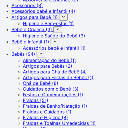
Acessórios
(8)
Acessórios bebê e Infantil
(4)
Artigos para Bebê
(1)
Higiene e Bem-estar
(1)
Bebê e Criança
(3)
Higiene e Saúde do Bebê
(3)
Bebê e Infantil
(1)
Acessórios bebê e Infantil
(1)
Bebês
(94)
Alimentação do Bebê
(1)
Artigos para Bebês
(2)
Artigos para Chá de Bebê
(4)
Artigos para Festas de Bebês
(1)
Chá de Bebê
(8)
Cuidados com o Bebê
(3)
Festas e Comemorações
(1)
Fraldas
(51)
Fraldas de Banho/Natação
(1)
Fraldas e Cuidados
(1)
Fraldas e Higiene
(8)
Fraldas e Toalhas Umedecidas
(1)