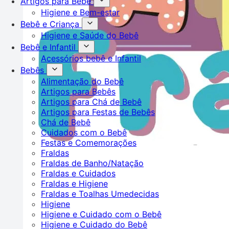
Artigos para Bebê
Higiene e Bem-estar
Bebê e Criança
Higiene e Saúde do Bebê
Bebê e Infantil
Acessórios bebê e Infantil
Bebês
Alimentação do Bebê
Artigos para Bebês
Artigos para Chá de Bebê
Artigos para Festas de Bebês
Chá de Bebê
Cuidados com o Bebê
Festas e Comemorações
Fraldas
Fraldas de Banho/Natação
Fraldas e Cuidados
Fraldas e Higiene
Fraldas e Toalhas Umedecidas
Higiene
Higiene e Cuidado com o Bebê
Higiene e Cuidado do Bebê