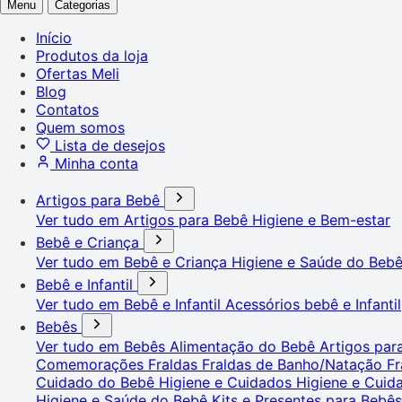
Menu
Categorias
Início
Produtos da loja
Ofertas Meli
Blog
Contatos
Quem somos
Lista de desejos
Minha conta
Artigos para Bebê
Ver tudo em Artigos para Bebê
Higiene e Bem-estar
Bebê e Criança
Ver tudo em Bebê e Criança
Higiene e Saúde do Beb
Bebê e Infantil
Ver tudo em Bebê e Infantil
Acessórios bebê e Infantil
Bebês
Ver tudo em Bebês
Alimentação do Bebê
Artigos pa
Comemorações
Fraldas
Fraldas de Banho/Natação
Fr
Cuidado do Bebê
Higiene e Cuidados
Higiene e Cui
Higiene e Saúde do Bebê
Kits e Presentes para Bebê