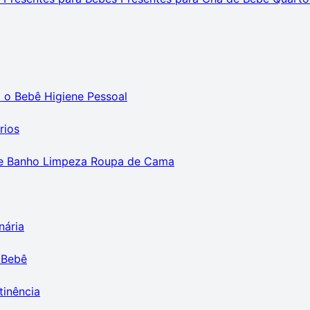
m o Bebê
Higiene Pessoal
rios
e Banho
Limpeza
Roupa de Cama
nária
 Bebê
tinência