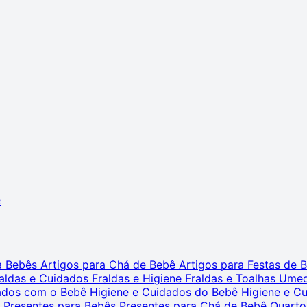
ê
ra Bebês
Artigos para Chá de Bebê
Artigos para Festas de
aldas e Cuidados
Fraldas e Higiene
Fraldas e Toalhas Ume
dados com o Bebê
Higiene e Cuidados do Bebê
Higiene e C
s
Presentes para Bebês
Presentes para Chá de Bebê
Quarto