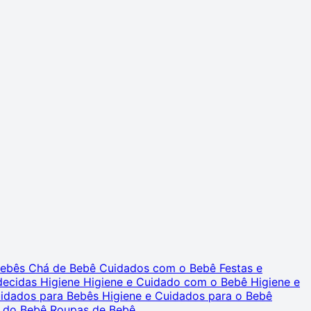
 Bebês
Chá de Bebê
Cuidados com o Bebê
Festas e
decidas
Higiene
Higiene e Cuidado com o Bebê
Higiene e
uidados para Bebês
Higiene e Cuidados para o Bebê
 do Bebê
Roupas de Bebê