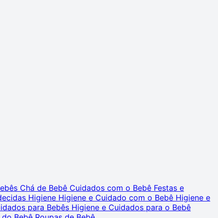
 Bebês
Chá de Bebê
Cuidados com o Bebê
Festas e
decidas
Higiene
Higiene e Cuidado com o Bebê
Higiene e
uidados para Bebês
Higiene e Cuidados para o Bebê
 do Bebê
Roupas de Bebê