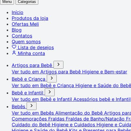
Menu
Categorias
Início
Produtos da loja
Ofertas Meli
Blog
Contatos
Quem somos
Lista de desejos
Minha conta
Artigos para Bebê
Ver tudo em Artigos para Bebê
Higiene e Bem-estar
Bebê e Criança
Ver tudo em Bebê e Criança
Higiene e Saúde do Beb
Bebê e Infantil
Ver tudo em Bebê e Infantil
Acessórios bebê e Infantil
Bebês
Ver tudo em Bebês
Alimentação do Bebê
Artigos pa
Comemorações
Fraldas
Fraldas de Banho/Natação
Fr
Cuidado do Bebê
Higiene e Cuidados
Higiene e Cui
Higiene e Saúde do Bebê
Kits e Presentes para Bebê