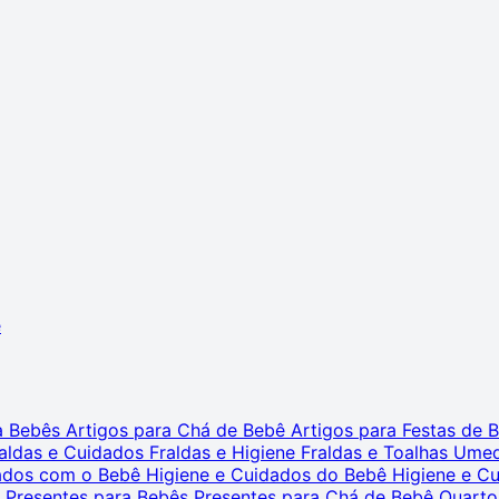
ê
ra Bebês
Artigos para Chá de Bebê
Artigos para Festas de
aldas e Cuidados
Fraldas e Higiene
Fraldas e Toalhas Ume
dados com o Bebê
Higiene e Cuidados do Bebê
Higiene e C
s
Presentes para Bebês
Presentes para Chá de Bebê
Quarto