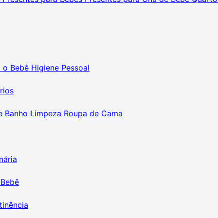
m o Bebê
Higiene Pessoal
rios
e Banho
Limpeza
Roupa de Cama
nária
 Bebê
tinência