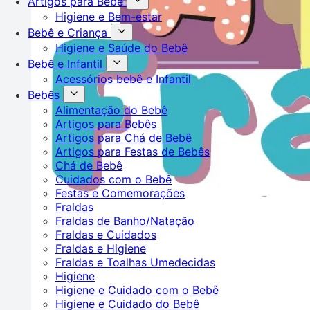
Artigos para Bebê
Higiene e Bem-estar
Bebê e Criança
Higiene e Saúde do Bebê
Bebê e Infantil
Acessórios bebê e Infantil
Bebês
Alimentação do Bebê
Artigos para Bebês
Artigos para Chá de Bebê
Artigos para Festas de Bebês
Chá de Bebê
Cuidados com o Bebê
Festas e Comemorações
Fraldas
Fraldas de Banho/Natação
Fraldas e Cuidados
Fraldas e Higiene
Fraldas e Toalhas Umedecidas
Higiene
Higiene e Cuidado com o Bebê
Higiene e Cuidado do Bebê