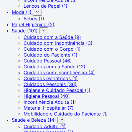
Lenços de Papel
(1)
Moda
(1)
Bebês
(1)
Papel Higiênico
(2)
Saúde
(101)
Cuidado com a Saúde
(9)
Cuidado com Incontinência
(3)
Cuidado com o Corpo
(1)
Cuidado do Paciente
(1)
Cuidado Pessoal
(46)
Cuidados com a Saúde
(12)
Cuidados com Incontinência
(4)
Cuidados Geriátricos
(1)
Cuidados Pessoais
(36)
Higiene e Cuidado Pessoal
(1)
Higiene Pessoal
(40)
Incontinência Adulta
(1)
Material Hospitalar
(7)
Mobilidade e Cuidado do Paciente
(1)
Saúde e Beleza
(14)
Cuidado Adulto
(1)