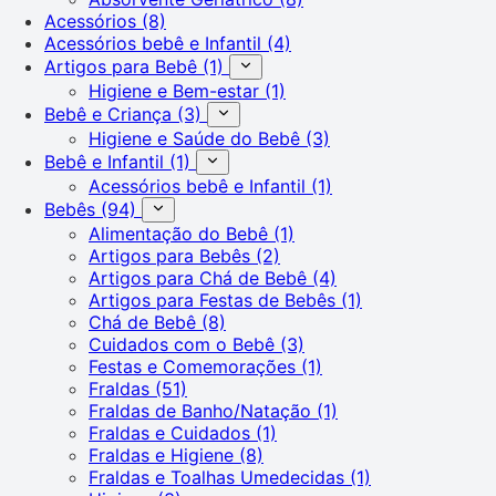
Acessórios
(8)
Acessórios bebê e Infantil
(4)
Artigos para Bebê
(1)
Higiene e Bem-estar
(1)
Bebê e Criança
(3)
Higiene e Saúde do Bebê
(3)
Bebê e Infantil
(1)
Acessórios bebê e Infantil
(1)
Bebês
(94)
Alimentação do Bebê
(1)
Artigos para Bebês
(2)
Artigos para Chá de Bebê
(4)
Artigos para Festas de Bebês
(1)
Chá de Bebê
(8)
Cuidados com o Bebê
(3)
Festas e Comemorações
(1)
Fraldas
(51)
Fraldas de Banho/Natação
(1)
Fraldas e Cuidados
(1)
Fraldas e Higiene
(8)
Fraldas e Toalhas Umedecidas
(1)