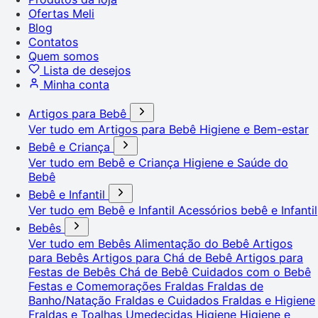
Ofertas Meli
Blog
Contatos
Quem somos
Lista de desejos
Minha conta
Artigos para Bebê
Ver tudo em Artigos para Bebê
Higiene e Bem-estar
Bebê e Criança
Ver tudo em Bebê e Criança
Higiene e Saúde do
Bebê
Bebê e Infantil
Ver tudo em Bebê e Infantil
Acessórios bebê e Infantil
Bebês
Ver tudo em Bebês
Alimentação do Bebê
Artigos
para Bebês
Artigos para Chá de Bebê
Artigos para
Festas de Bebês
Chá de Bebê
Cuidados com o Bebê
Festas e Comemorações
Fraldas
Fraldas de
Banho/Natação
Fraldas e Cuidados
Fraldas e Higiene
Fraldas e Toalhas Umedecidas
Higiene
Higiene e