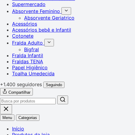
Supermercado
Absorvente Feminino
Absorvente Geriatrico
Acessórios
Acessórios bebê e Infantil
Cotonete
Fralda Adulto
Bigfral
Fralda Infantil
Fraldas TENA
Papel Higiênico
Toalha Umedecida
+1.400 seguidores
Seguindo
Compartilhar
Menu
Categorias
Início
Produtos da loja