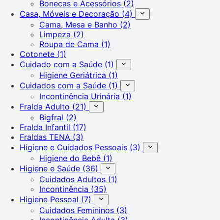
Bonecas e Acessórios
(2)
Casa, Móveis e Decoração
(4)
Cama, Mesa e Banho
(2)
Limpeza
(2)
Roupa de Cama
(1)
Cotonete
(1)
Cuidado com a Saúde
(1)
Higiene Geriátrica
(1)
Cuidados com a Saúde
(1)
Incontinência Urinária
(1)
Fralda Adulto
(21)
Bigfral
(2)
Fralda Infantil
(17)
Fraldas TENA
(3)
Higiene e Cuidados Pessoais
(3)
Higiene do Bebê
(1)
Higiene e Saúde
(36)
Cuidados Adultos
(1)
Incontinência
(35)
Higiene Pessoal
(7)
Cuidados Femininos
(3)
Incontinência Adulta
(3)