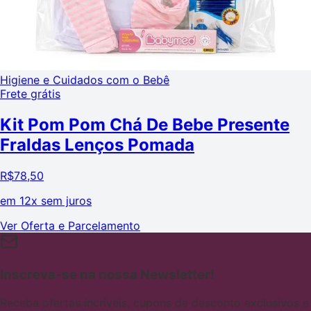
Higiene e Cuidados com o Bebê
Frete grátis
Kit Pom Pom Chá De Bebe Presente
Fraldas Lenços Pomada
R$
78,50
em
12x sem juros
Ver Oferta e Parcelamento
Inscreva-se na nossa Newsletter!
Receba ofertas incríveis, cupons de desconto exclusivos e