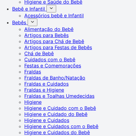
Higiene e Saúde do Bebê
Bebê e Infantil
Acessórios bebê e Infantil
Bebês
Alimentação do Bebê
Artigos para Bebês
Artigos para Chá de Bebê
Artigos para Festas de Bebês
Chá de Bebê
Cuidados com o Bebê
Festas e Comemorações
Fraldas
Fraldas de Banho/Natação
Fraldas e Cuidados
Fraldas e Higiene
Fraldas e Toalhas Umedecidas
Higiene
Higiene e Cuidado com o Bebê
Higiene e Cuidado do Bebê
Higiene e Cuidados
Higiene e Cuidados com o Bebê
Higiene e Cuidados do Bebê