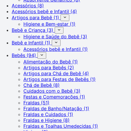
Acessórios
(8)
Acessórios bebê e Infantil
(4)
Artigos para Bebê
(1)
Higiene e Bem-estar
(1)
Bebê e Criança
(3)
Higiene e Saúde do Bebê
(3)
Bebê e Infantil
(1)
Acessórios bebê e Infantil
(1)
Bebês
(94)
Alimentação do Bebê
(1)
Artigos para Bebês
(2)
Artigos para Chá de Bebê
(4)
Artigos para Festas de Bebês
(1)
Chá de Bebê
(8)
Cuidados com o Bebê
(3)
Festas e Comemorações
(1)
Fraldas
(51)
Fraldas de Banho/Natação
(1)
Fraldas e Cuidados
(1)
Fraldas e Higiene
(8)
Fraldas e Toalhas Umedecidas
(1)