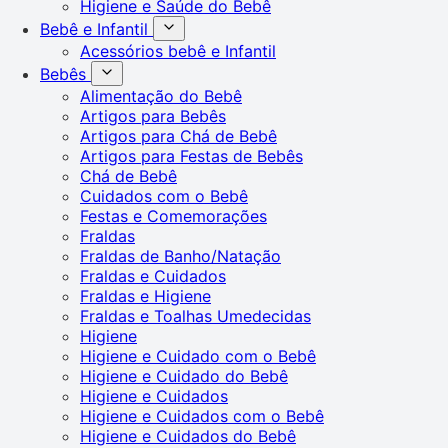
Higiene e Saúde do Bebê
Bebê e Infantil
Acessórios bebê e Infantil
Bebês
Alimentação do Bebê
Artigos para Bebês
Artigos para Chá de Bebê
Artigos para Festas de Bebês
Chá de Bebê
Cuidados com o Bebê
Festas e Comemorações
Fraldas
Fraldas de Banho/Natação
Fraldas e Cuidados
Fraldas e Higiene
Fraldas e Toalhas Umedecidas
Higiene
Higiene e Cuidado com o Bebê
Higiene e Cuidado do Bebê
Higiene e Cuidados
Higiene e Cuidados com o Bebê
Higiene e Cuidados do Bebê