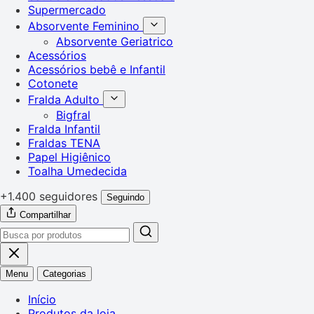
Supermercado
Absorvente Feminino
Absorvente Geriatrico
Acessórios
Acessórios bebê e Infantil
Cotonete
Fralda Adulto
Bigfral
Fralda Infantil
Fraldas TENA
Papel Higiênico
Toalha Umedecida
+1.400 seguidores
Seguindo
Compartilhar
Menu
Categorias
Início
Produtos da loja