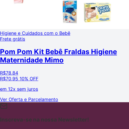
Higiene e Cuidados com o Bebê
Frete grátis
Pom Pom Kit Bebê Fraldas Higiene
Maternidade Mimo
R$
78,84
R$
70,95
10% OFF
em
12x sem juros
Ver Oferta e Parcelamento
Inscreva-se na nossa Newsletter!