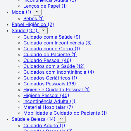
Lenços de Papel
(1)
Moda
(1)
Bebês
(1)
Papel Higiênico
(2)
Saúde
(101)
Cuidado com a Saúde
(9)
Cuidado com Incontinência
(3)
Cuidado com o Corpo
(1)
Cuidado do Paciente
(1)
Cuidado Pessoal
(46)
Cuidados com a Saúde
(12)
Cuidados com Incontinência
(4)
Cuidados Geriátricos
(1)
Cuidados Pessoais
(36)
Higiene e Cuidado Pessoal
(1)
Higiene Pessoal
(40)
Incontinência Adulta
(1)
Material Hospitalar
(7)
Mobilidade e Cuidado do Paciente
(1)
Saúde e Beleza
(14)
Cuidado Adulto
(1)