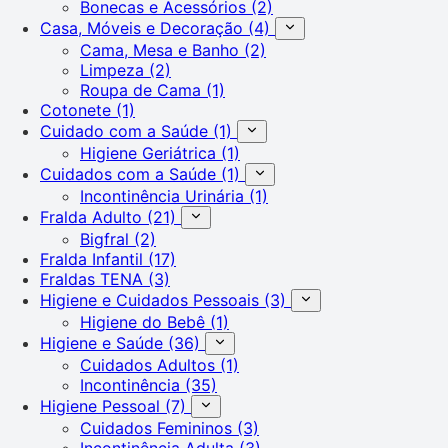
Bonecas e Acessórios
(2)
Casa, Móveis e Decoração
(4)
Cama, Mesa e Banho
(2)
Limpeza
(2)
Roupa de Cama
(1)
Cotonete
(1)
Cuidado com a Saúde
(1)
Higiene Geriátrica
(1)
Cuidados com a Saúde
(1)
Incontinência Urinária
(1)
Fralda Adulto
(21)
Bigfral
(2)
Fralda Infantil
(17)
Fraldas TENA
(3)
Higiene e Cuidados Pessoais
(3)
Higiene do Bebê
(1)
Higiene e Saúde
(36)
Cuidados Adultos
(1)
Incontinência
(35)
Higiene Pessoal
(7)
Cuidados Femininos
(3)
Incontinência Adulta
(3)