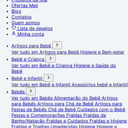
Ofertas Meli
Blog
Contatos
Quem somos
Lista de desejos
Minha conta
Artigos para Bebê
Ver tudo em Artigos para Bebê
Higiene e Bem-estar
Bebê e Criança
Ver tudo em Bebê e Criança
Higiene e Saúde do
Bebê
Bebê e Infantil
Ver tudo em Bebê e Infantil
Acessórios bebê e Infantil
Bebês
Ver tudo em Bebês
Alimentação do Bebê
Artigos
para Bebês
Artigos para Chá de Bebê
Artigos para
Festas de Bebês
Chá de Bebê
Cuidados com o Bebê
Festas e Comemorações
Fraldas
Fraldas de
Banho/Natação
Fraldas e Cuidados
Fraldas e Higiene
Fraldas e Toalhas Umedecidas
Higiene
Higiene e