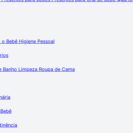
m o Bebê
Higiene Pessoal
rios
e Banho
Limpeza
Roupa de Cama
nária
 Bebê
tinência