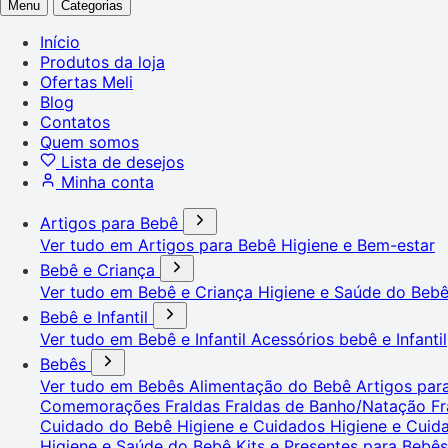
Menu
Categorias
Início
Produtos da loja
Ofertas Meli
Blog
Contatos
Quem somos
Lista de desejos
Minha conta
Artigos para Bebê
Ver tudo em Artigos para Bebê
Higiene e Bem-estar
Bebê e Criança
Ver tudo em Bebê e Criança
Higiene e Saúde do Beb
Bebê e Infantil
Ver tudo em Bebê e Infantil
Acessórios bebê e Infantil
Bebês
Ver tudo em Bebês
Alimentação do Bebê
Artigos pa
Comemorações
Fraldas
Fraldas de Banho/Natação
Fr
Cuidado do Bebê
Higiene e Cuidados
Higiene e Cui
Higiene e Saúde do Bebê
Kits e Presentes para Bebê