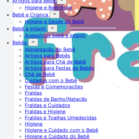
Artigos para Bebê
Higiene e Bem-estar
Bebê e Criança
Higiene e Saúde do Bebê
Bebê e Infantil
Acessórios bebê e Infantil
Bebês
Alimentação do Bebê
Artigos para Bebês
Artigos para Chá de Bebê
Artigos para Festas de Bebês
Chá de Bebê
Cuidados com o Bebê
Festas e Comemorações
Fraldas
Fraldas de Banho/Natação
Fraldas e Cuidados
Fraldas e Higiene
Fraldas e Toalhas Umedecidas
Higiene
Higiene e Cuidado com o Bebê
Higiene e Cuidado do Bebê