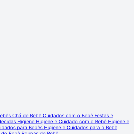
 Bebês
Chá de Bebê
Cuidados com o Bebê
Festas e
decidas
Higiene
Higiene e Cuidado com o Bebê
Higiene e
uidados para Bebês
Higiene e Cuidados para o Bebê
 do Bebê
Roupas de Bebê