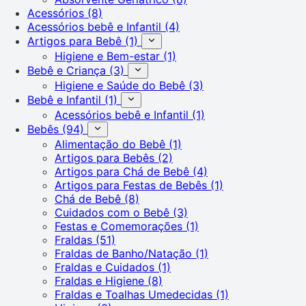
Acessórios
(8)
Acessórios bebê e Infantil
(4)
Artigos para Bebê
(1)
Higiene e Bem-estar
(1)
Bebê e Criança
(3)
Higiene e Saúde do Bebê
(3)
Bebê e Infantil
(1)
Acessórios bebê e Infantil
(1)
Bebês
(94)
Alimentação do Bebê
(1)
Artigos para Bebês
(2)
Artigos para Chá de Bebê
(4)
Artigos para Festas de Bebês
(1)
Chá de Bebê
(8)
Cuidados com o Bebê
(3)
Festas e Comemorações
(1)
Fraldas
(51)
Fraldas de Banho/Natação
(1)
Fraldas e Cuidados
(1)
Fraldas e Higiene
(8)
Fraldas e Toalhas Umedecidas
(1)