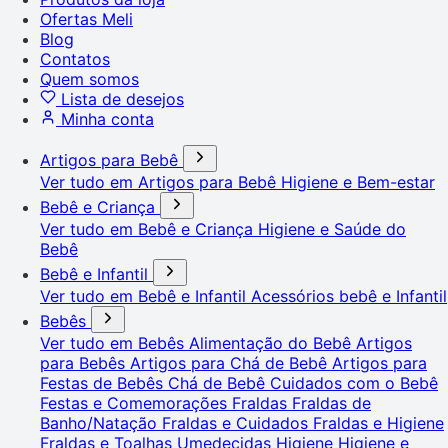
Ofertas Meli
Blog
Contatos
Quem somos
Lista de desejos
Minha conta
Artigos para Bebê
Ver tudo em Artigos para Bebê
Higiene e Bem-estar
Bebê e Criança
Ver tudo em Bebê e Criança
Higiene e Saúde do
Bebê
Bebê e Infantil
Ver tudo em Bebê e Infantil
Acessórios bebê e Infantil
Bebês
Ver tudo em Bebês
Alimentação do Bebê
Artigos
para Bebês
Artigos para Chá de Bebê
Artigos para
Festas de Bebês
Chá de Bebê
Cuidados com o Bebê
Festas e Comemorações
Fraldas
Fraldas de
Banho/Natação
Fraldas e Cuidados
Fraldas e Higiene
Fraldas e Toalhas Umedecidas
Higiene
Higiene e