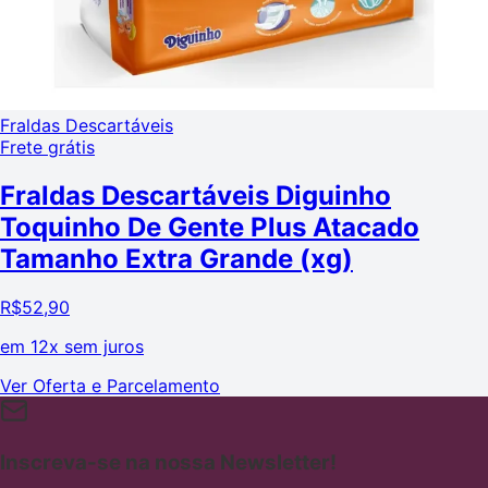
Fraldas Descartáveis
Frete grátis
Fraldas Descartáveis Diguinho
Toquinho De Gente Plus Atacado
Tamanho Extra Grande (xg)
R$
52,90
em
12x sem juros
Ver Oferta e Parcelamento
Inscreva-se na nossa Newsletter!