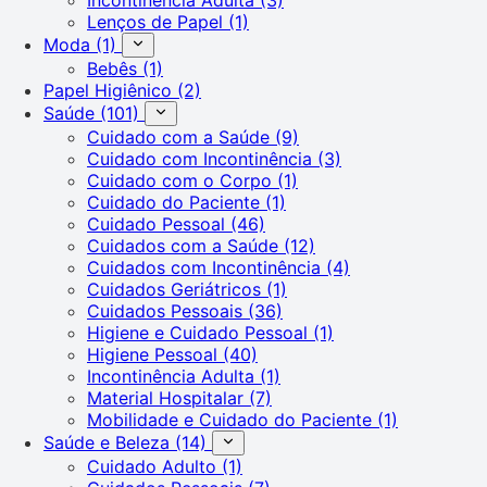
Lenços de Papel
(1)
Moda
(1)
Bebês
(1)
Papel Higiênico
(2)
Saúde
(101)
Cuidado com a Saúde
(9)
Cuidado com Incontinência
(3)
Cuidado com o Corpo
(1)
Cuidado do Paciente
(1)
Cuidado Pessoal
(46)
Cuidados com a Saúde
(12)
Cuidados com Incontinência
(4)
Cuidados Geriátricos
(1)
Cuidados Pessoais
(36)
Higiene e Cuidado Pessoal
(1)
Higiene Pessoal
(40)
Incontinência Adulta
(1)
Material Hospitalar
(7)
Mobilidade e Cuidado do Paciente
(1)
Saúde e Beleza
(14)
Cuidado Adulto
(1)