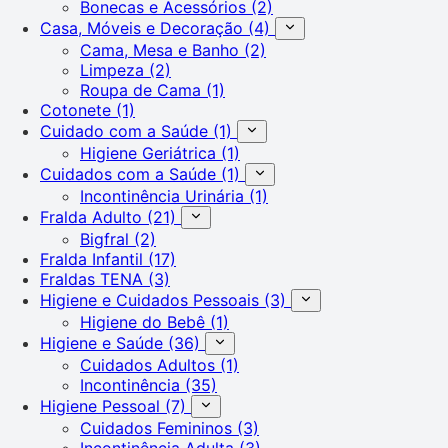
Bonecas e Acessórios
(2)
Casa, Móveis e Decoração
(4)
Cama, Mesa e Banho
(2)
Limpeza
(2)
Roupa de Cama
(1)
Cotonete
(1)
Cuidado com a Saúde
(1)
Higiene Geriátrica
(1)
Cuidados com a Saúde
(1)
Incontinência Urinária
(1)
Fralda Adulto
(21)
Bigfral
(2)
Fralda Infantil
(17)
Fraldas TENA
(3)
Higiene e Cuidados Pessoais
(3)
Higiene do Bebê
(1)
Higiene e Saúde
(36)
Cuidados Adultos
(1)
Incontinência
(35)
Higiene Pessoal
(7)
Cuidados Femininos
(3)
Incontinência Adulta
(3)