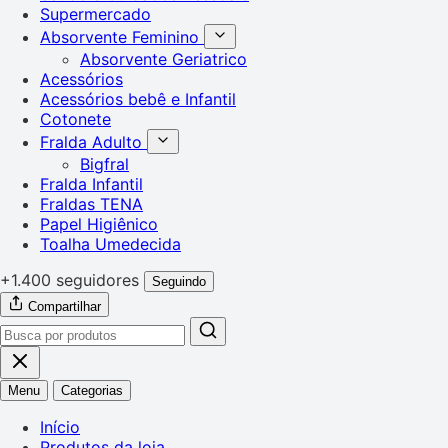
Supermercado
Absorvente Feminino
Absorvente Geriatrico
Acessórios
Acessórios bebê e Infantil
Cotonete
Fralda Adulto
Bigfral
Fralda Infantil
Fraldas TENA
Papel Higiênico
Toalha Umedecida
+1.400 seguidores
Seguindo
Compartilhar
Menu
Categorias
Início
Produtos da loja