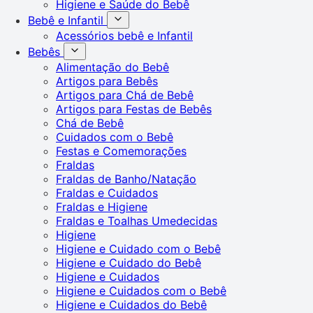
Higiene e Saúde do Bebê
Bebê e Infantil
Acessórios bebê e Infantil
Bebês
Alimentação do Bebê
Artigos para Bebês
Artigos para Chá de Bebê
Artigos para Festas de Bebês
Chá de Bebê
Cuidados com o Bebê
Festas e Comemorações
Fraldas
Fraldas de Banho/Natação
Fraldas e Cuidados
Fraldas e Higiene
Fraldas e Toalhas Umedecidas
Higiene
Higiene e Cuidado com o Bebê
Higiene e Cuidado do Bebê
Higiene e Cuidados
Higiene e Cuidados com o Bebê
Higiene e Cuidados do Bebê