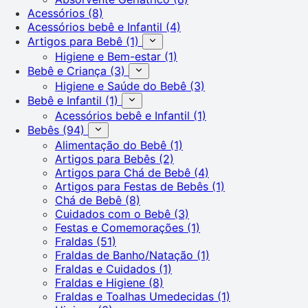
Acessórios
(8)
Acessórios bebê e Infantil
(4)
Artigos para Bebê
(1)
Higiene e Bem-estar
(1)
Bebê e Criança
(3)
Higiene e Saúde do Bebê
(3)
Bebê e Infantil
(1)
Acessórios bebê e Infantil
(1)
Bebês
(94)
Alimentação do Bebê
(1)
Artigos para Bebês
(2)
Artigos para Chá de Bebê
(4)
Artigos para Festas de Bebês
(1)
Chá de Bebê
(8)
Cuidados com o Bebê
(3)
Festas e Comemorações
(1)
Fraldas
(51)
Fraldas de Banho/Natação
(1)
Fraldas e Cuidados
(1)
Fraldas e Higiene
(8)
Fraldas e Toalhas Umedecidas
(1)