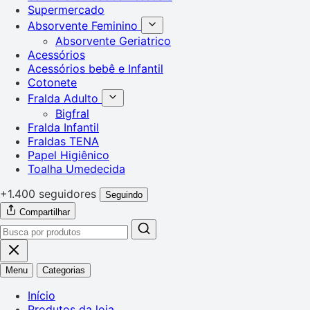
Supermercado
Absorvente Feminino
Absorvente Geriatrico
Acessórios
Acessórios bebê e Infantil
Cotonete
Fralda Adulto
Bigfral
Fralda Infantil
Fraldas TENA
Papel Higiênico
Toalha Umedecida
+1.400 seguidores
Seguindo
Compartilhar
Menu
Categorias
Início
Produtos da loja