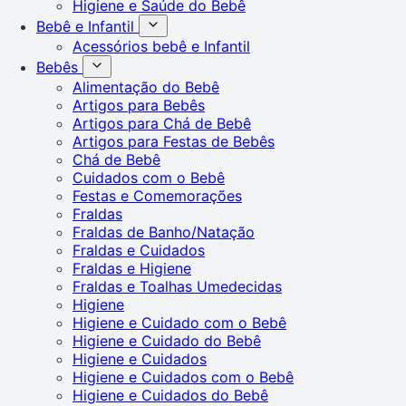
Higiene e Saúde do Bebê
Bebê e Infantil
Acessórios bebê e Infantil
Bebês
Alimentação do Bebê
Artigos para Bebês
Artigos para Chá de Bebê
Artigos para Festas de Bebês
Chá de Bebê
Cuidados com o Bebê
Festas e Comemorações
Fraldas
Fraldas de Banho/Natação
Fraldas e Cuidados
Fraldas e Higiene
Fraldas e Toalhas Umedecidas
Higiene
Higiene e Cuidado com o Bebê
Higiene e Cuidado do Bebê
Higiene e Cuidados
Higiene e Cuidados com o Bebê
Higiene e Cuidados do Bebê