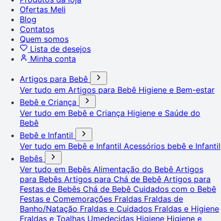
Ofertas Meli
Blog
Contatos
Quem somos
Lista de desejos
Minha conta
Artigos para Bebê
Ver tudo em Artigos para Bebê
Higiene e Bem-estar
Bebê e Criança
Ver tudo em Bebê e Criança
Higiene e Saúde do
Bebê
Bebê e Infantil
Ver tudo em Bebê e Infantil
Acessórios bebê e Infantil
Bebês
Ver tudo em Bebês
Alimentação do Bebê
Artigos
para Bebês
Artigos para Chá de Bebê
Artigos para
Festas de Bebês
Chá de Bebê
Cuidados com o Bebê
Festas e Comemorações
Fraldas
Fraldas de
Banho/Natação
Fraldas e Cuidados
Fraldas e Higiene
Fraldas e Toalhas Umedecidas
Higiene
Higiene e