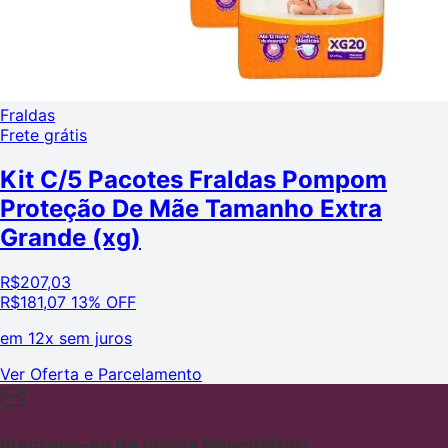
Fraldas
Frete grátis
Kit C/5 Pacotes Fraldas Pompom
Proteção De Mãe Tamanho Extra
Grande (xg)
R$
207,03
R$
181,07
13% OFF
em
12x sem juros
Ver Oferta e Parcelamento
Inscreva-se na nossa Newsletter!