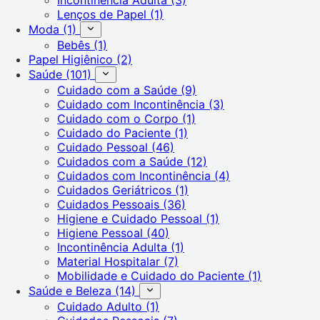
Lenços de Papel
(1)
Moda
(1)
Bebês
(1)
Papel Higiênico
(2)
Saúde
(101)
Cuidado com a Saúde
(9)
Cuidado com Incontinência
(3)
Cuidado com o Corpo
(1)
Cuidado do Paciente
(1)
Cuidado Pessoal
(46)
Cuidados com a Saúde
(12)
Cuidados com Incontinência
(4)
Cuidados Geriátricos
(1)
Cuidados Pessoais
(36)
Higiene e Cuidado Pessoal
(1)
Higiene Pessoal
(40)
Incontinência Adulta
(1)
Material Hospitalar
(7)
Mobilidade e Cuidado do Paciente
(1)
Saúde e Beleza
(14)
Cuidado Adulto
(1)