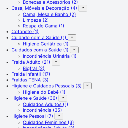
Bonecas e Acessórios
(2)
Casa, Móveis e Decoração
(4)
Cama, Mesa e Banho
(2)
Limpeza
(2)
Roupa de Cama
(1)
Cotonete
(1)
Cuidado com a Saúde
(1)
Higiene Geriátrica
(1)
Cuidados com a Saúde
(1)
Incontinência Urinária
(1)
Fralda Adulto
(21)
Bigfral
(2)
Fralda Infantil
(17)
Fraldas TENA
(3)
Higiene e Cuidados Pessoais
(3)
Higiene do Bebê
(1)
Higiene e Saúde
(36)
Cuidados Adultos
(1)
Incontinência
(35)
Higiene Pessoal
(7)
Cuidados Femininos
(3)
Incontinência Adulta
(3)