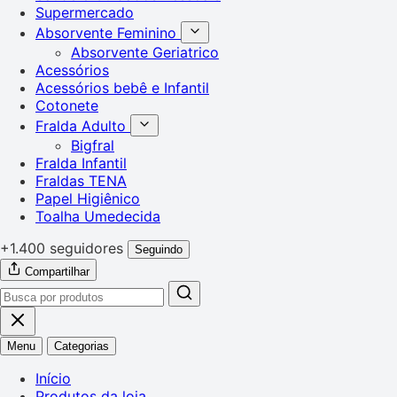
Supermercado
Absorvente Feminino
Absorvente Geriatrico
Acessórios
Acessórios bebê e Infantil
Cotonete
Fralda Adulto
Bigfral
Fralda Infantil
Fraldas TENA
Papel Higiênico
Toalha Umedecida
+1.400 seguidores
Seguindo
Compartilhar
Menu
Categorias
Início
Produtos da loja