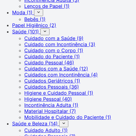
Lenços de Papel
(1)
Moda
(1)
Bebês
(1)
Papel Higiênico
(2)
Saúde
(101)
Cuidado com a Saúde
(9)
Cuidado com Incontinência
(3)
Cuidado com o Corpo
(1)
Cuidado do Paciente
(1)
Cuidado Pessoal
(46)
Cuidados com a Saúde
(12)
Cuidados com Incontinência
(4)
Cuidados Geriátricos
(1)
Cuidados Pessoais
(36)
Higiene e Cuidado Pessoal
(1)
Higiene Pessoal
(40)
Incontinência Adulta
(1)
Material Hospitalar
(7)
Mobilidade e Cuidado do Paciente
(1)
Saúde e Beleza
(14)
Cuidado Adulto
(1)