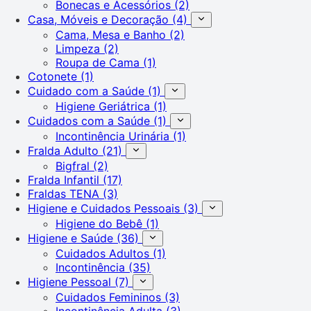
Bonecas e Acessórios
(2)
Casa, Móveis e Decoração
(4)
Cama, Mesa e Banho
(2)
Limpeza
(2)
Roupa de Cama
(1)
Cotonete
(1)
Cuidado com a Saúde
(1)
Higiene Geriátrica
(1)
Cuidados com a Saúde
(1)
Incontinência Urinária
(1)
Fralda Adulto
(21)
Bigfral
(2)
Fralda Infantil
(17)
Fraldas TENA
(3)
Higiene e Cuidados Pessoais
(3)
Higiene do Bebê
(1)
Higiene e Saúde
(36)
Cuidados Adultos
(1)
Incontinência
(35)
Higiene Pessoal
(7)
Cuidados Femininos
(3)
Incontinência Adulta
(3)