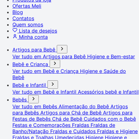
Ofertas Meli
Blog
Contatos
Quem somos
Lista de desejos
Minha conta
Artigos para Bebê
Ver tudo em Artigos para Bebê
Higiene e Bem-estar
Bebê e Criança
Ver tudo em Bebê e Criança
Higiene e Saúde do
Bebê
Bebê e Infantil
Ver tudo em Bebê e Infantil
Acessórios bebê e Infantil
Bebês
Ver tudo em Bebês
Alimentação do Bebê
Artigos
para Bebês
Artigos para Chá de Bebê
Artigos para
Festas de Bebês
Chá de Bebê
Cuidados com o Bebê
Festas e Comemorações
Fraldas
Fraldas de
Banho/Natação
Fraldas e Cuidados
Fraldas e Higiene
Fraldas e Toalhas Umedecidas
Higiene
Higiene e