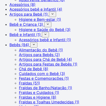
Acessórios
(8)
Acessórios bebê e Infantil
(4)
Artigos para Bebê
(1)
Higiene e Bem-estar
(1)
Bebê e Criança
(3)
Higiene e Saúde do Bebê
(3)
Bebê e Infantil
(1)
Acessórios bebê e Infantil
(1)
Bebês
(94)
Alimentação do Bebê
(1)
Artigos para Bebês
(2)
Artigos para Chá de Bebê
(4)
Artigos para Festas de Bebês
(1)
Chá de Bebê
(8)
Cuidados com o Bebê
(3)
Festas e Comemorações
(1)
Fraldas
(51)
Fraldas de Banho/Natação
(1)
Fraldas e Cuidados
(1)
Fraldas e Higiene
(8)
Fraldas e Toalhas Umedecidas
(1)