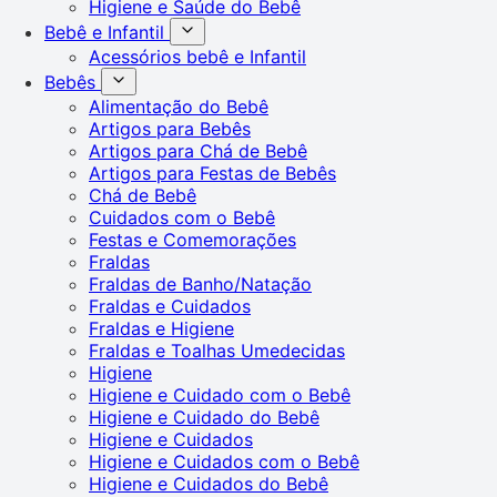
Higiene e Saúde do Bebê
Bebê e Infantil
Acessórios bebê e Infantil
Bebês
Alimentação do Bebê
Artigos para Bebês
Artigos para Chá de Bebê
Artigos para Festas de Bebês
Chá de Bebê
Cuidados com o Bebê
Festas e Comemorações
Fraldas
Fraldas de Banho/Natação
Fraldas e Cuidados
Fraldas e Higiene
Fraldas e Toalhas Umedecidas
Higiene
Higiene e Cuidado com o Bebê
Higiene e Cuidado do Bebê
Higiene e Cuidados
Higiene e Cuidados com o Bebê
Higiene e Cuidados do Bebê