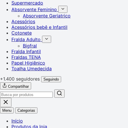
Supermercado
Absorvente Feminino
Absorvente Geriatrico
Acessórios
Acessórios bebê e Infantil
Cotonete
Fralda Adulto
Bigfral
Fralda Infantil
Fraldas TENA
Papel Higiênico
Toalha Umedecida
+1.400 seguidores
Seguindo
Compartilhar
Menu
Categorias
Início
Produtos da loja