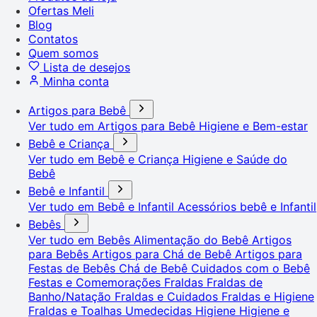
Ofertas Meli
Blog
Contatos
Quem somos
Lista de desejos
Minha conta
Artigos para Bebê
Ver tudo em Artigos para Bebê
Higiene e Bem-estar
Bebê e Criança
Ver tudo em Bebê e Criança
Higiene e Saúde do
Bebê
Bebê e Infantil
Ver tudo em Bebê e Infantil
Acessórios bebê e Infantil
Bebês
Ver tudo em Bebês
Alimentação do Bebê
Artigos
para Bebês
Artigos para Chá de Bebê
Artigos para
Festas de Bebês
Chá de Bebê
Cuidados com o Bebê
Festas e Comemorações
Fraldas
Fraldas de
Banho/Natação
Fraldas e Cuidados
Fraldas e Higiene
Fraldas e Toalhas Umedecidas
Higiene
Higiene e