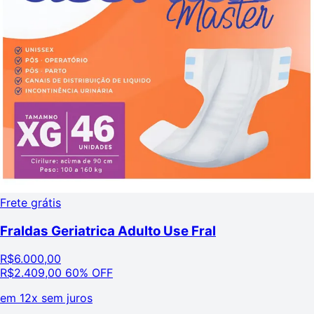
Frete grátis
Fraldas Geriatrica Adulto Use Fral
R$
6.000,00
R$
2.409,00
60% OFF
em
12x sem juros