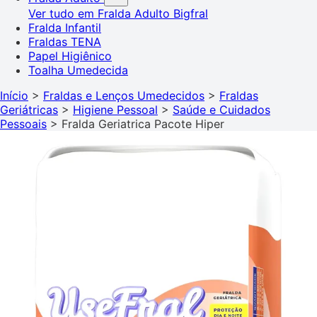
Ver tudo em Fralda Adulto
Bigfral
Fralda Infantil
Fraldas TENA
Papel Higiênico
Toalha Umedecida
Início
>
Fraldas e Lenços Umedecidos
>
Fraldas
Geriátricas
>
Higiene Pessoal
>
Saúde e Cuidados
Pessoais
>
Fralda Geriatrica Pacote Hiper