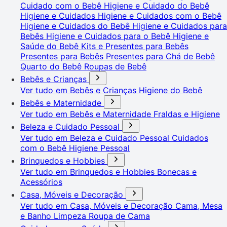
Cuidado com o Bebê
Higiene e Cuidado do Bebê
Higiene e Cuidados
Higiene e Cuidados com o Bebê
Higiene e Cuidados do Bebê
Higiene e Cuidados para
Bebês
Higiene e Cuidados para o Bebê
Higiene e
Saúde do Bebê
Kits e Presentes para Bebês
Presentes para Bebês
Presentes para Chá de Bebê
Quarto do Bebê
Roupas de Bebê
Bebês e Crianças
Ver tudo em Bebês e Crianças
Higiene do Bebê
Bebês e Maternidade
Ver tudo em Bebês e Maternidade
Fraldas e Higiene
Beleza e Cuidado Pessoal
Ver tudo em Beleza e Cuidado Pessoal
Cuidados
com o Bebê
Higiene Pessoal
Brinquedos e Hobbies
Ver tudo em Brinquedos e Hobbies
Bonecas e
Acessórios
Casa, Móveis e Decoração
Ver tudo em Casa, Móveis e Decoração
Cama, Mesa
e Banho
Limpeza
Roupa de Cama