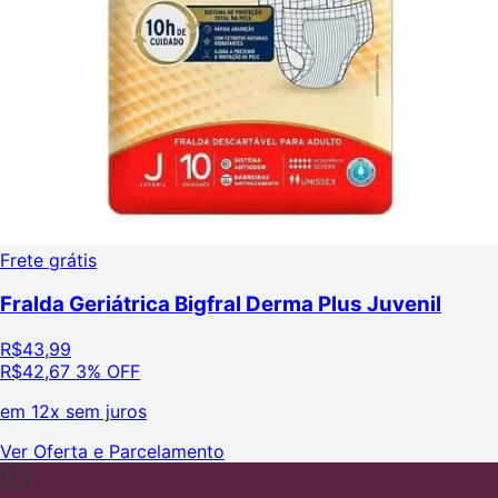
Frete grátis
Fralda Geriátrica Bigfral Derma Plus Juvenil
R$
43,99
R$
42,67
3% OFF
em
12x sem juros
Ver Oferta e Parcelamento