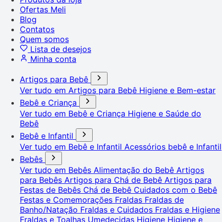
Ofertas Meli
Blog
Contatos
Quem somos
Lista de desejos
Minha conta
Artigos para Bebê
Ver tudo em Artigos para Bebê
Higiene e Bem-estar
Bebê e Criança
Ver tudo em Bebê e Criança
Higiene e Saúde do
Bebê
Bebê e Infantil
Ver tudo em Bebê e Infantil
Acessórios bebê e Infantil
Bebês
Ver tudo em Bebês
Alimentação do Bebê
Artigos
para Bebês
Artigos para Chá de Bebê
Artigos para
Festas de Bebês
Chá de Bebê
Cuidados com o Bebê
Festas e Comemorações
Fraldas
Fraldas de
Banho/Natação
Fraldas e Cuidados
Fraldas e Higiene
Fraldas e Toalhas Umedecidas
Higiene
Higiene e