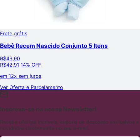
Frete grátis
Bebê Recem Nascido Conjunto 5 Itens
R$
49,90
R$
42,91
14% OFF
em
12x sem juros
Ver Oferta e Parcelamento
Inscreva-se na nossa Newsletter!
Receba ofertas incríveis, cupons de desconto exclusivos e
novidades diretamente no seu e-mail.