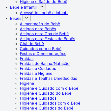
Higiene e Saúde do Bebê
Bebê e Infantil
Acessórios bebê e Infantil
Bebês
Alimentação do Bebê
Artigos para Bebês
Artigos para Chá de Bebê
Artigos para Festas de Bebês
Chá de Bebê
Cuidados com o Bebê
Festas e Comemorações
Fraldas
Fraldas de Banho/Natação
Fraldas e Cuidados
Fraldas e Higiene
Fraldas e Toalhas Umedecidas
Higiene
Higiene e Cuidado com o Bebê
Higiene e Cuidado do Bebê
Higiene e Cuidados
Higiene e Cuidados com o Bebê
Higiene e Cuidados do Bebê