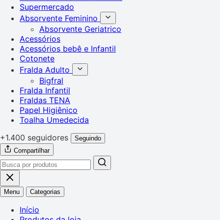
Supermercado
Absorvente Feminino
Absorvente Geriatrico
Acessórios
Acessórios bebê e Infantil
Cotonete
Fralda Adulto
Bigfral
Fralda Infantil
Fraldas TENA
Papel Higiênico
Toalha Umedecida
+1.400 seguidores
Seguindo
Compartilhar
Menu
Categorias
Início
Produtos da loja