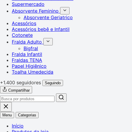
Supermercado
Absorvente Feminino
Absorvente Geriatrico
Acessórios
Acessórios bebê e Infantil
Cotonete
Fralda Adulto
Bigfral
Fralda Infantil
Fraldas TENA
Papel Higiênico
Toalha Umedecida
+1.400 seguidores
Seguindo
Compartilhar
Menu
Categorias
Início
Produtos da loja