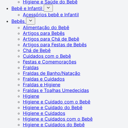
Higiene e Saúde do Bebê
Bebê e Infantil
Acessórios bebê e Infantil
Bebês
Alimentação do Bebê
Artigos para Bebês
Artigos para Chá de Bebê
Artigos para Festas de Bebês
Chá de Bebê
Cuidados com o Bebê
Festas e Comemorações
Fraldas
Fraldas de Banho/Natação
Fraldas e Cuidados
Fraldas e Higiene
Fraldas e Toalhas Umedecidas
Higiene
Higiene e Cuidado com o Bebê
Higiene e Cuidado do Bebê
Higiene e Cuidados
Higiene e Cuidados com o Bebê
Higiene e Cuidados do Bebê