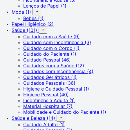
Lenços de Papel
(1)
Moda
(1)
Bebês
(1)
Papel Higiênico
(2)
Saúde
(101)
Cuidado com a Saúde
(9)
Cuidado com Incontinência
(3)
Cuidado com o Corpo
(1)
Cuidado do Paciente
(1)
Cuidado Pessoal
(46)
Cuidados com a Saúde
(12)
Cuidados com Incontinência
(4)
Cuidados Geriátricos
(1)
Cuidados Pessoais
(36)
Higiene e Cuidado Pessoal
(1)
Higiene Pessoal
(40)
Incontinência Adulta
(1)
Material Hospitalar
(7)
Mobilidade e Cuidado do Paciente
(1)
Saúde e Beleza
(14)
Cuidado Adulto
(1)