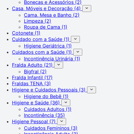
Bonecas e Acessórios
(2)
Casa, Móveis e Decoração
(4)
Cama, Mesa e Banho
(2)
Limpeza
(2)
Roupa de Cama
(1)
Cotonete
(1)
Cuidado com a Saúde
(1)
Higiene Geriátrica
(1)
Cuidados com a Saúde
(1)
Incontinência Urinária
(1)
Fralda Adulto
(21)
Bigfral
(2)
Fralda Infantil
(17)
Fraldas TENA
(3)
Higiene e Cuidados Pessoais
(3)
Higiene do Bebê
(1)
Higiene e Saúde
(36)
Cuidados Adultos
(1)
Incontinência
(35)
Higiene Pessoal
(7)
Cuidados Femininos
(3)
Incontinência Adulta
(3)