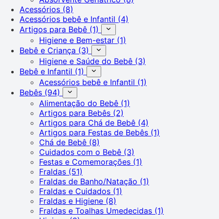
Acessórios
(8)
Acessórios bebê e Infantil
(4)
Artigos para Bebê
(1)
Higiene e Bem-estar
(1)
Bebê e Criança
(3)
Higiene e Saúde do Bebê
(3)
Bebê e Infantil
(1)
Acessórios bebê e Infantil
(1)
Bebês
(94)
Alimentação do Bebê
(1)
Artigos para Bebês
(2)
Artigos para Chá de Bebê
(4)
Artigos para Festas de Bebês
(1)
Chá de Bebê
(8)
Cuidados com o Bebê
(3)
Festas e Comemorações
(1)
Fraldas
(51)
Fraldas de Banho/Natação
(1)
Fraldas e Cuidados
(1)
Fraldas e Higiene
(8)
Fraldas e Toalhas Umedecidas
(1)