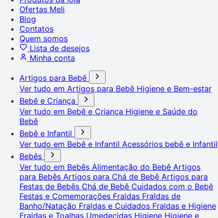
Ofertas Meli
Blog
Contatos
Quem somos
Lista de desejos
Minha conta
Artigos para Bebê
Ver tudo em Artigos para Bebê
Higiene e Bem-estar
Bebê e Criança
Ver tudo em Bebê e Criança
Higiene e Saúde do
Bebê
Bebê e Infantil
Ver tudo em Bebê e Infantil
Acessórios bebê e Infantil
Bebês
Ver tudo em Bebês
Alimentação do Bebê
Artigos
para Bebês
Artigos para Chá de Bebê
Artigos para
Festas de Bebês
Chá de Bebê
Cuidados com o Bebê
Festas e Comemorações
Fraldas
Fraldas de
Banho/Natação
Fraldas e Cuidados
Fraldas e Higiene
Fraldas e Toalhas Umedecidas
Higiene
Higiene e