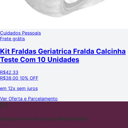
Cuidados Pessoais
Frete grátis
Kit Fraldas Geriatrica Fralda Calcinha
Teste Com 10 Unidades
R$
42,33
R$
38,00
10% OFF
em
12x sem juros
Ver Oferta e Parcelamento
Inscreva-se na nossa Newsletter!