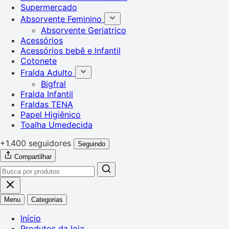
Supermercado
Absorvente Feminino
Absorvente Geriatrico
Acessórios
Acessórios bebê e Infantil
Cotonete
Fralda Adulto
Bigfral
Fralda Infantil
Fraldas TENA
Papel Higiênico
Toalha Umedecida
+1.400 seguidores
Seguindo
Compartilhar
Menu
Categorias
Início
Produtos da loja