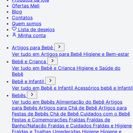
Ofertas Meli
Blog
Contatos
Quem somos
Lista de desejos
Minha conta
Artigos para Bebê
Ver tudo em Artigos para Bebê
Higiene e Bem-estar
Bebê e Criança
Ver tudo em Bebê e Criança
Higiene e Saúde do
Bebê
Bebê e Infantil
Ver tudo em Bebê e Infantil
Acessórios bebê e Infantil
Bebês
Ver tudo em Bebês
Alimentação do Bebê
Artigos
para Bebês
Artigos para Chá de Bebê
Artigos para
Festas de Bebês
Chá de Bebê
Cuidados com o Bebê
Festas e Comemorações
Fraldas
Fraldas de
Banho/Natação
Fraldas e Cuidados
Fraldas e Higiene
Fraldas e Toalhas Umedecidas
Higiene
Higiene e