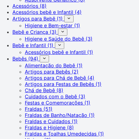
Acessórios
(8)
Acessórios bebê e Infantil
(4)
Artigos para Bebê
(1)
Higiene e Bem-estar
(1)
Bebê e Criança
(3)
Higiene e Saúde do Bebê
(3)
Bebê e Infantil
(1)
Acessórios bebê e Infantil
(1)
Bebês
(94)
Alimentação do Bebê
(1)
Artigos para Bebês
(2)
Artigos para Chá de Bebê
(4)
Artigos para Festas de Bebês
(1)
Chá de Bebê
(8)
Cuidados com o Bebê
(3)
Festas e Comemorações
(1)
Fraldas
(51)
Fraldas de Banho/Natação
(1)
Fraldas e Cuidados
(1)
Fraldas e Higiene
(8)
Fraldas e Toalhas Umedecidas
(1)