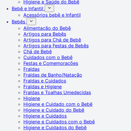
Higiene e Saúde do Bebê
Bebê e Infantil
Acessórios bebê e Infantil
Bebês
Alimentação do Bebê
Artigos para Bebês
Artigos para Chá de Bebê
Artigos para Festas de Bebês
Chá de Bebê
Cuidados com o Bebê
Festas e Comemorações
Fraldas
Fraldas de Banho/Natação
Fraldas e Cuidados
Fraldas e Higiene
Fraldas e Toalhas Umedecidas
Higiene
Higiene e Cuidado com o Bebê
Higiene e Cuidado do Bebê
Higiene e Cuidados
Higiene e Cuidados com o Bebê
Higiene e Cuidados do Bebê