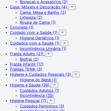
Bonecas e Acessórios
(2)
Casa, Móveis e Decoração
(4)
Cama, Mesa e Banho
(2)
Limpeza
(2)
Roupa de Cama
(1)
Cotonete
(1)
Cuidado com a Saúde
(1)
Higiene Geriátrica
(1)
Cuidados com a Saúde
(1)
Incontinência Urinária
(1)
Fralda Adulto
(21)
Bigfral
(2)
Fralda Infantil
(17)
Fraldas TENA
(3)
Higiene e Cuidados Pessoais
(3)
Higiene do Bebê
(1)
Higiene e Saúde
(36)
Cuidados Adultos
(1)
Incontinência
(35)
Higiene Pessoal
(7)
Cuidados Femininos
(3)
Incontinência Adulta
(3)