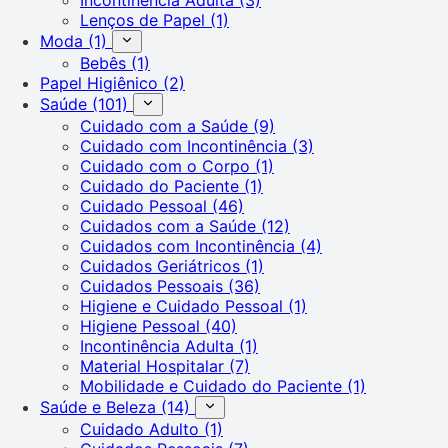
Lenços de Papel
(1)
Moda
(1)
Bebês
(1)
Papel Higiênico
(2)
Saúde
(101)
Cuidado com a Saúde
(9)
Cuidado com Incontinência
(3)
Cuidado com o Corpo
(1)
Cuidado do Paciente
(1)
Cuidado Pessoal
(46)
Cuidados com a Saúde
(12)
Cuidados com Incontinência
(4)
Cuidados Geriátricos
(1)
Cuidados Pessoais
(36)
Higiene e Cuidado Pessoal
(1)
Higiene Pessoal
(40)
Incontinência Adulta
(1)
Material Hospitalar
(7)
Mobilidade e Cuidado do Paciente
(1)
Saúde e Beleza
(14)
Cuidado Adulto
(1)