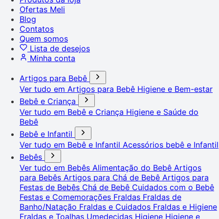
Ofertas Meli
Blog
Contatos
Quem somos
Lista de desejos
Minha conta
Artigos para Bebê
Ver tudo em Artigos para Bebê
Higiene e Bem-estar
Bebê e Criança
Ver tudo em Bebê e Criança
Higiene e Saúde do
Bebê
Bebê e Infantil
Ver tudo em Bebê e Infantil
Acessórios bebê e Infantil
Bebês
Ver tudo em Bebês
Alimentação do Bebê
Artigos
para Bebês
Artigos para Chá de Bebê
Artigos para
Festas de Bebês
Chá de Bebê
Cuidados com o Bebê
Festas e Comemorações
Fraldas
Fraldas de
Banho/Natação
Fraldas e Cuidados
Fraldas e Higiene
Fraldas e Toalhas Umedecidas
Higiene
Higiene e