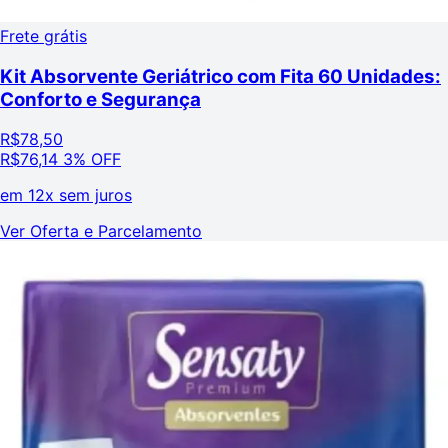
Frete grátis
Kit Absorvente Geriátrico com Fita 60 Unidades:
Conforto e Segurança
R$
78,50
R$
76,14
3% OFF
em
12x sem juros
Ver Oferta e Parcelamento