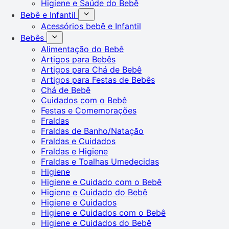
Higiene e Saúde do Bebê
Bebê e Infantil
Acessórios bebê e Infantil
Bebês
Alimentação do Bebê
Artigos para Bebês
Artigos para Chá de Bebê
Artigos para Festas de Bebês
Chá de Bebê
Cuidados com o Bebê
Festas e Comemorações
Fraldas
Fraldas de Banho/Natação
Fraldas e Cuidados
Fraldas e Higiene
Fraldas e Toalhas Umedecidas
Higiene
Higiene e Cuidado com o Bebê
Higiene e Cuidado do Bebê
Higiene e Cuidados
Higiene e Cuidados com o Bebê
Higiene e Cuidados do Bebê