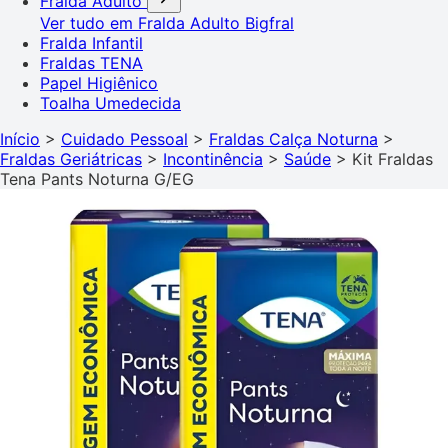
Fralda Adulto
Ver tudo em Fralda Adulto
Bigfral
Fralda Infantil
Fraldas TENA
Papel Higiênico
Toalha Umedecida
Início
>
Cuidado Pessoal
>
Fraldas Calça Noturna
>
Fraldas Geriátricas
>
Incontinência
>
Saúde
>
Kit Fraldas
Tena Pants Noturna G/EG