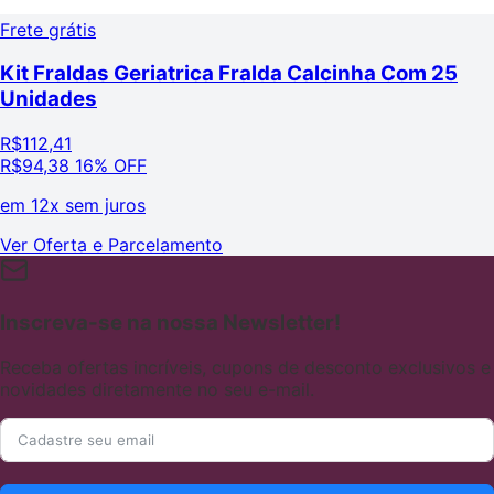
Frete grátis
Kit Fraldas Geriatrica Fralda Calcinha Com 25
Unidades
R$
112,41
R$
94,38
16% OFF
em
12x sem juros
Ver Oferta e Parcelamento
Inscreva-se na nossa Newsletter!
Receba ofertas incríveis, cupons de desconto exclusivos e
novidades diretamente no seu e-mail.