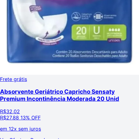
Frete grátis
Absorvente Geriátrico Capricho Sensaty
Premium Incontinência Moderada 20 Unid
R$
32,02
R$
27,88
13% OFF
em
12x sem juros