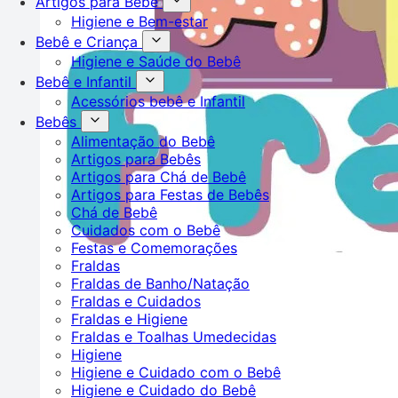
Artigos para Bebê
Higiene e Bem-estar
Bebê e Criança
Higiene e Saúde do Bebê
Bebê e Infantil
Acessórios bebê e Infantil
Bebês
Alimentação do Bebê
Artigos para Bebês
Artigos para Chá de Bebê
Artigos para Festas de Bebês
Chá de Bebê
Cuidados com o Bebê
Festas e Comemorações
Fraldas
Fraldas de Banho/Natação
Fraldas e Cuidados
Fraldas e Higiene
Fraldas e Toalhas Umedecidas
Higiene
Higiene e Cuidado com o Bebê
Higiene e Cuidado do Bebê