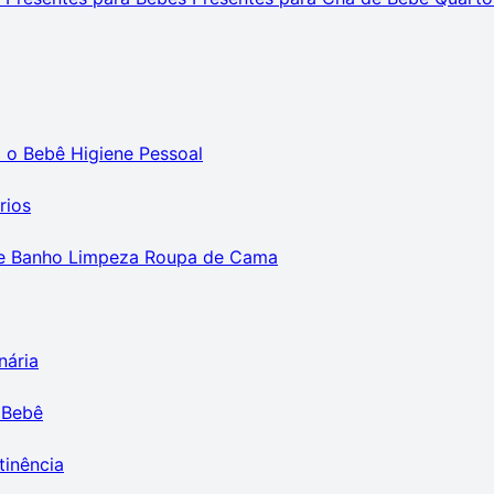
m o Bebê
Higiene Pessoal
rios
e Banho
Limpeza
Roupa de Cama
nária
 Bebê
tinência