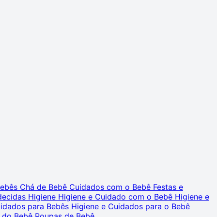
 Bebês
Chá de Bebê
Cuidados com o Bebê
Festas e
decidas
Higiene
Higiene e Cuidado com o Bebê
Higiene e
uidados para Bebês
Higiene e Cuidados para o Bebê
 do Bebê
Roupas de Bebê