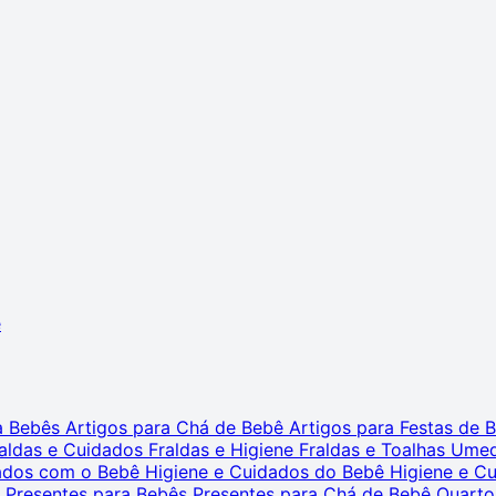
ê
ra Bebês
Artigos para Chá de Bebê
Artigos para Festas de
aldas e Cuidados
Fraldas e Higiene
Fraldas e Toalhas Ume
dados com o Bebê
Higiene e Cuidados do Bebê
Higiene e C
s
Presentes para Bebês
Presentes para Chá de Bebê
Quarto