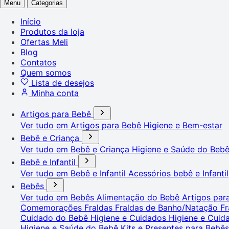
Menu
Categorias
Início
Produtos da loja
Ofertas Meli
Blog
Contatos
Quem somos
Lista de desejos
Minha conta
Artigos para Bebê
Ver tudo em Artigos para Bebê
Higiene e Bem-estar
Bebê e Criança
Ver tudo em Bebê e Criança
Higiene e Saúde do Beb
Bebê e Infantil
Ver tudo em Bebê e Infantil
Acessórios bebê e Infantil
Bebês
Ver tudo em Bebês
Alimentação do Bebê
Artigos pa
Comemorações
Fraldas
Fraldas de Banho/Natação
Fr
Cuidado do Bebê
Higiene e Cuidados
Higiene e Cui
Higiene e Saúde do Bebê
Kits e Presentes para Bebê